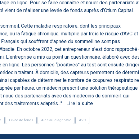
age en ligne. Pour se faire connaître et nouer des partenariats 
'ABILITY
TABSANTE
Virtysens
Urgences
 vient de réaliser une levée de fonds auprès d’Otium Capital.
Chrono Pro
 sommeil. Cette maladie respiratoire, dont les principaux
, ou la fatigue chronique, multiplie par trois le risque d’AVC et
es Français qui souffrent d’apnée du sommeil ne sont pas
Abadie. En octobre 2022, cet entrepreneur s’est donc rapproché
ni. L’entreprise a mis au point un questionnaire, élaboré avec de
 en ligne. Les personnes “positives” au test sont ensuite dirigé
médecin traitant. À domicile, des capteurs permettent de déterm
nsi capables de déterminer le nombre de coupures respiratoir
"Le stéthoscope du 21ème
«Une avancée
LMI
pnée par heure, un médecin prescrit une solution thérapeutique 
es
siècle": comment
remarquable» : ces
ave
..
l'intelligence artificiell...
intelligences artificielles
et noué des partenariats avec des médecins du sommeil, qui
qui aide...
t des traitements adaptés..."
Lire la suite
e
Levée de fonds
Aide au diagnostic
AVC
N
886