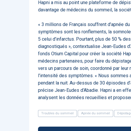
Hapni a mis au point une plateforme de dépist
ApTeleCare
H
davantage de médecins du sommeil, la société
« 3 millions de Français souffrent d’apnée du
symptômes sont les ronflements, la somnolence
5 celui d’infarctus. Pourtant, plus de 50 % d
diagnostiqués », contextualise Jean-Eudes d’
VIDÉO
1015
fonds Otium Capital pour créer la société Hap
médecins partenaires, pour faire du dépistage
vers un parcours de soin, coordonné par leur 
l’intensité des symptômes. « Nous sommes ai
Cancer du sein : de
pendant la nuit. Au-dessus de 30 épisodes d’a
nouvelles pistes pour d
détections précoces - .
précise Jean-Eudes d’Abadie. Hapni a en eff
analysent les données recueillies et proposen
Troubles du sommeil
Apnée du sommeil
Dépistag
DOCUMENTATIO