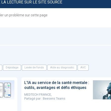
LA LECTURE SUR LE SITE SOURCE
Artificial
Economic
Intelligence
Value of AI in
in
for
Radiology
ler un problème sur cette page
Cardiovascular
Care in Action
ENS
52
UX
Anne Baille
Dépistage
Levée de fonds
Aide au diagnostic
AVC
S AVOCATS en e-
L'IA au service de la santé mentale :
outils, avantages et défis éthiques
MEDTECH FRANCE,
Partagé par :
Beesens Teams