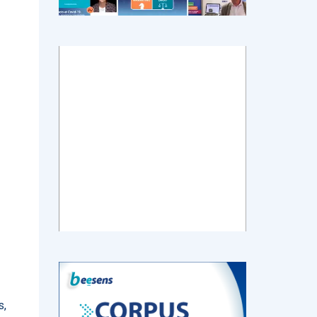
tch
E-santé : Moins
AI helps reading-
Le géant chinois
de levées de
room
de l’Internet
 en
fonds en 2022,
radiologists
Baidu prévoit de
mais de plus
differentiate
lancer en mars
ns de
gros tickets
colon cancer
un chatbot d’IA
from diverticulitis
similaire au
ChatGPT
d’OpenAI
‹
1
2
3
4
5
›
s,