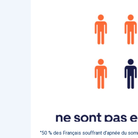
Affinez par
date
ACTUALITÉS
28
2022
658
2021
1693
2020
1998
2019
1137
E-Santé : il est
F
2017
442
temps de
A
Voir plus
procéder à une
c
grande
so
révolution en
Affinez par
langue
Afrique !
Français
6083
Anglais
1181
Affinez par
pays
France
6068
Etats-Unis
919
Belgique
67
Voir plus
PRODUITS
144
"50 % des Français souffrant d’apnée du somm