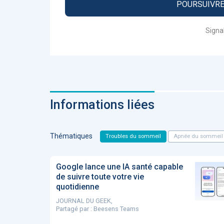
POURSUIVRE 
Fidelity of
Medical
Reasoning 
Signa
Large
Language
Models
Informations liées
MEMBRES BEES
Amélie BEA
Thématiques
Troubles du sommeil
Apnée du sommeil
Associée KO
santé
Google lance une IA santé capable
de suivre toute votre vie
quotidienne
JOURNAL DU GEEK,
Partagé par :
Beesens Teams