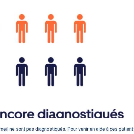
85
DA clears new
Attention à
OpenAI lance
L'Apple Wa
I-powered
ChatGPT, ce
ChatGPT Plus, un
capable
ardiac imaging
n’est qu’un
abonnement à 20
d'annoncer
lution
illusionniste du
dollars par mois
avance les
sens - L'ADN
inflammatio
l'intestin
eil ne sont pas diagnostiqués. Pour venir en aide à ces patient