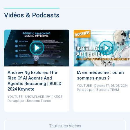
Vidéos & Podcasts
Andrew Ng Explores The
IA en médecine : où en
Rise Of AI Agents And
sommes-nous ?
Agentic Reasoning | BUILD
YOUTUBE - Devoxx FR, 03/05/2024
2024 Keynote
Partagé par : Beesens TEAM
YOUTUBE - SNOWFLAKE, 19/11/2024
Partagé par : Beesens Teams
Toutes les Vidéos