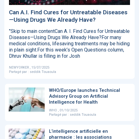
‹
1
2
3
4
5
›
Can A.I. Find Cures for Untreatable Diseases
—Using Drugs We Already Have?
ACTUALITÉS
2885
"Skip to main contentCan A. I. Find Cures for Untreatable
Diseases—Using Drugs We Already Have?For many
medical conditions, lifesaving treatments may be hiding
in plain sight.For this week’s Open Questions column,
Dhruv Khullar is filling in for Josh
E-Santé : il est
FDA clears new
Attention à
O
temps de
AI-powered
ChatGPT, ce
C
procéder à une
cardiac imaging
n’est qu’un
a
NEWYORKER , 15/07/2025
grande
solution
illusionniste du
d
Partagé par :
seddik Touaoula
révolution en
sens - L'ADN
Afrique !
WHO/Europe launches Technical
Advisory Group on Artificial
Intelligence for Health
WHO , 01/10/2025
Partagé par :
seddik Touaoula
‹
1
2
3
4
5
›
L’intelligence artificielle en
pharmacie : les associations