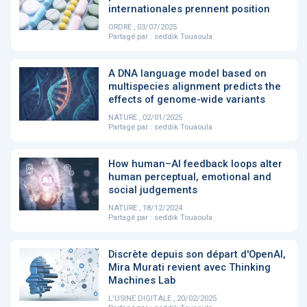
PRODUITS
144
internationales prennent position
ORDRE , 03/07/2025
Partagé par :
seddik Touaoula
ApTeleCare
H'ABILITY
TABSANTE
V
A DNA language model based on
multispecies alignment predicts the
effects of genome-wide variants
NATURE , 02/01/2025
‹
1
2
3
4
5
›
Partagé par :
seddik Touaoula
How human–AI feedback loops alter
VIDÉO
1015
human perceptual, emotional and
social judgements
NATURE , 18/12/2024
Partagé par :
seddik Touaoula
Cancer du sein : de
"Le stéthoscope du 21ème
«U
nouvelles pistes pour des
siècle": comment
re
Discrète depuis son départ d'OpenAI,
détections précoces - ...
l'intelligence artificiell...
int
Mira Murati revient avec Thinking
qui
Machines Lab
L'USINE DIGITALE , 20/02/2025
‹
1
2
3
4
5
›