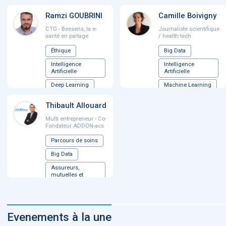
Ramzi GOUBRINI
Camille Boivigny
CTO - Beesens, la e-
Journaliste scientifique
santé en partage
/ health tech
Éthique
Big Data
Intelligence
Intelligence
Artificielle
Artificielle
Deep Learning
Machine Learning
Machine Learning
Start-up
...
Thibault Allouard
Multi entrepreneur - Co-
Fondateur ADDON-acs
Parcours de soins
Big Data
Assureurs,
mutuelles et
prévoyance
Machine Learning
...
Evenements à la une