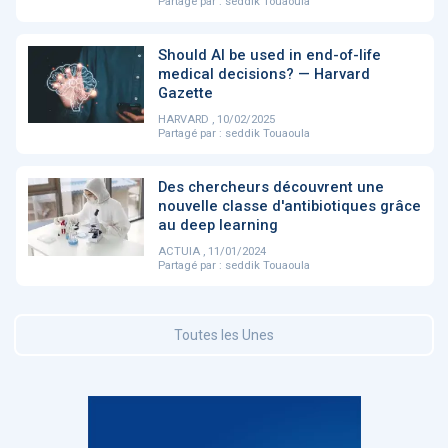
Partagé par :
seddik Touaoula
DOCUMENTATION
Should AI be used in end-of-life
886
medical decisions? — Harvard
Fidelity of
Artificial
Gazette
Medical
Intelligence
Reasoning in
for
HARVARD , 10/02/2025
Large
Cardiovascular
Partagé par :
seddik Touaoula
Language
Care in Action
Models
Des chercheurs découvrent une
nouvelle classe d'antibiotiques grâce
au deep learning
‹
1
2
3
4
5
›
ACTUIA , 11/01/2024
Partagé par :
seddik Touaoula
MEMBRES BEESENS
52
Amélie BEAUX
Toutes les Unes
Associée KOS AVOCATS en e-
santé
‹
1
2
3
›