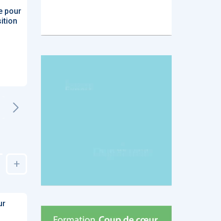
e pour
ition
+
ur