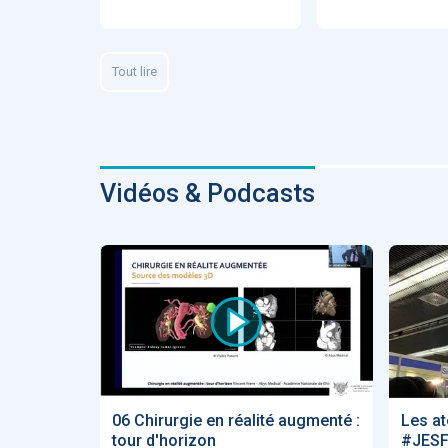
Fidelity of
Medical
Reasoning 
Large
Tout lire
Language
Models
Vidéos & Podcasts
MEMBRES BEES
Amélie BEA
Associée KO
santé
06 Chirurgie en réalité augmenté :
Les at
tour d'horizon
#JESF