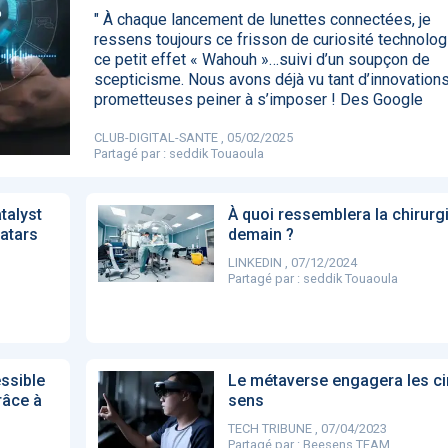
85
" À chaque lancement de lunettes connectées, je
ressens toujours ce frisson de curiosité technolog
ce petit effet « Wahouh »…suivi d’un soupçon de
scepticisme. Nous avons déjà vu tant d’innovation
prometteuses peiner à s’imposer ! Des Google
DA clears new
Attention à
OpenAI lance
L'Apple Wa
I-powered
ChatGPT, ce
ChatGPT Plus, un
capable
CLUB-DIGITAL-SANTE , 05/02/2025
ardiac imaging
n’est qu’un
abonnement à 20
d'annoncer
Partagé par :
seddik Touaoula
lution
illusionniste du
dollars par mois
avance les
sens - L'ADN
inflammatio
l'intestin
atalyst
À quoi ressemblera la chirurg
vatars
demain ?
LINKEDIN , 07/12/2024
Partagé par :
seddik Touaoula
essible
Le métaverse engagera les ci
râce à
sens
TECH TRIBUNE , 07/04/2023
Partagé par :
Beesens TEAM