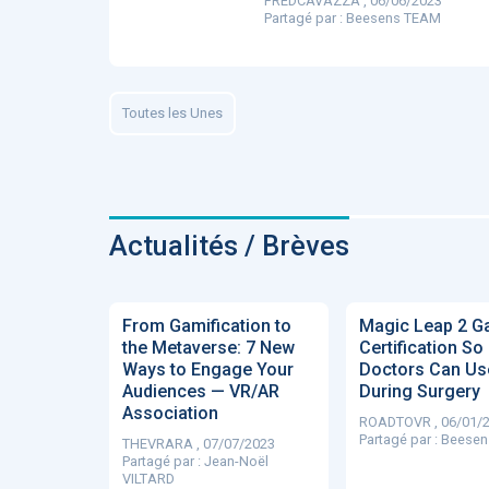
FREDCAVAZZA , 06/06/2023
Partagé par :
Beesens TEAM
ApTeleCare
H
Toutes les Unes
VIDÉO
1015
Actualités / Brèves
Cancer du sein : de
nouvelles pistes pour d
From Gamification to
Magic Leap 2 G
détections précoces - .
the Metaverse: 7 New
Certification So
Ways to Engage Your
Doctors Can Us
Audiences — VR/AR
During Surgery
Association
ROADTOVR , 06/01/
Partagé par :
Beesen
THEVRARA , 07/07/2023
Partagé par :
Jean-Noël
DOCUMENTATIO
VILTARD