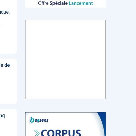
ique,
s
tch
E-santé : Moins
AI helps reading-
Le géant chinois
de levées de
room
de l’Internet
 en
fonds en 2022,
radiologists
Baidu prévoit de
mais de plus
differentiate
lancer en mars
ns de
gros tickets
colon cancer
un chatbot d’IA
from diverticulitis
similaire au
ChatGPT
ie de
d’OpenAI
‹
1
2
3
4
5
›
nq