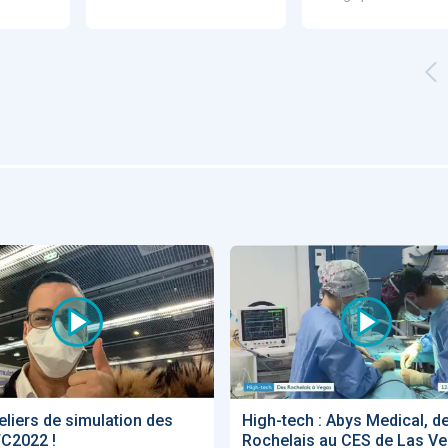
Artificial
Economic
Intelligence
Value of AI in
in
for
Radiology
Cardiovascular
Care in Action
ENS
52
UX
Anne Baille
S AVOCATS en e-
eliers de simulation des
High-tech : Abys Medical, d
C2022 !
Rochelais au CES de Las V