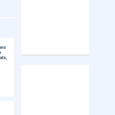
ans
e
ats,