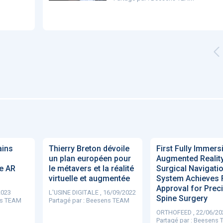
'ABILITY
TABSANTE
Virtysens
Urgences
Chrono Pro
"Le stéthoscope du 21ème
«Une avancée
LMI
es
siècle": comment
remarquable» : ces
ave
ains
Thierry Breton dévoile
First Fully Immers
..
l'intelligence artificiell...
intelligences artificielles
un plan européen pour
Augmented Realit
qui aide...
e AR
le métavers et la réalité
Surgical Navigati
virtuelle et augmentée
System Achieves
Approval for Prec
2023
L'USINE DIGITALE , 16/09/2022
Spine Surgery
s TEAM
Partagé par :
Beesens TEAM
ORTHOFEED , 22/06/20
N
886
Partagé par :
Beesens 