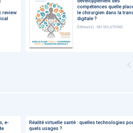
t
développement des
compétences quelle plac
c review
le chirurgien dans la trans
nical
digitale ?
Éditeur(s) : SIH SOLUTIONS
, e-
Réalité virtuelle santé : quelles technologies po
de
quels usages ?