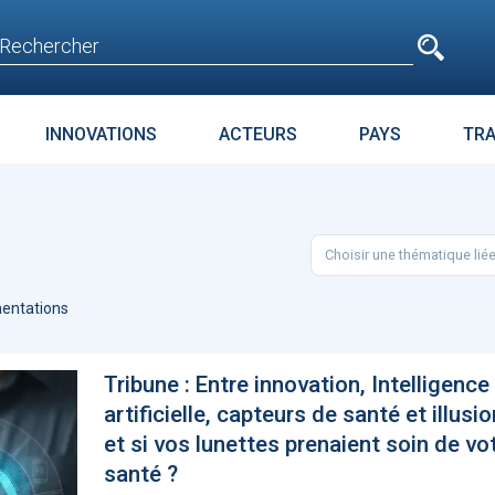
e
n'est pas accessible
aux non inscrits
INNOVATIONS
ACTEURS
PAYS
TR
E
SURPOIDS-OBÉSITÉ
JURIDIQUE
ENJEUX
PARC
Choisir une thématique lié
t avant
Microsoft accroche
La téléméd
age
GPT-4 à Bing et Edge
doit pas dev
entations
food de la 
Tribune : Entre innovation, Intelligence
artificielle, capteurs de santé et illusi
et si vos lunettes prenaient soin de vo
santé ?