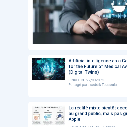
Affinez par
date
ACTUALITÉS
28
2022
658
2021
1693
2020
1998
2019
1137
E-Santé : il est
F
2017
442
temps de
A
Voir plus
procéder à une
c
grande
so
révolution en
Affinez par
langue
Afrique !
Français
6083
Artificial intelligence as a C
Anglais
1181
for the Future of Medical A
(Digital Twins)
Affinez par
pays
France
LINKEDIN , 27/03/2025
6068
Partagé par :
seddik Touaoula
Etats-Unis
919
Belgique
67
Voir plus
La réalité mixte bientôt acc
PRODUITS
144
au grand public, mais pas g
Apple