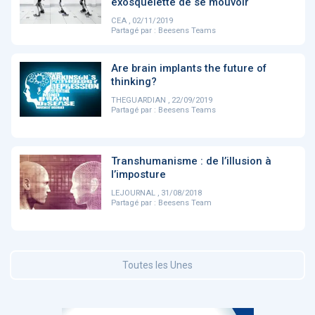
exosquelette de se mouvoir
CEA , 02/11/2019
Partagé par :
Beesens Teams
DOCUMENTATION
886
Fidelity of
Artificial
Are brain implants the future of
Medical
Intelligence
thinking?
Reasoning in
for
Large
Cardiovascular
THEGUARDIAN , 22/09/2019
Language
Care in Action
Partagé par :
Beesens Teams
Models
‹
1
2
3
4
5
›
Transhumanisme : de l’illusion à
l’imposture
LEJOURNAL , 31/08/2018
MEMBRES BEESENS
Partagé par :
Beesens Team
52
Amélie BEAUX
Associée KOS AVOCATS en e-
santé
Toutes les Unes
‹
1
2
3
›