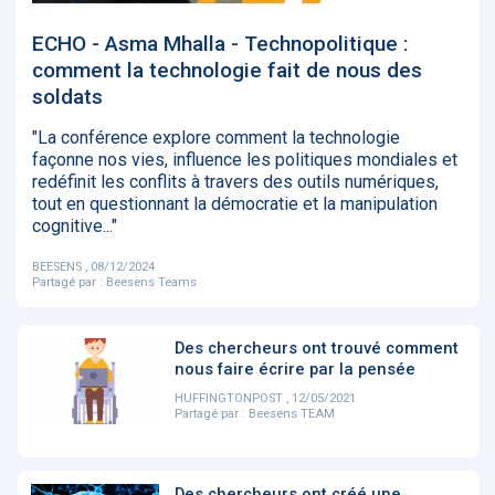
‹
1
2
3
4
5
›
ECHO - Asma Mhalla - Technopolitique :
comment la technologie fait de nous des
soldats
ACTUALITÉS
2885
"La conférence explore comment la technologie
façonne nos vies, influence les politiques mondiales et
redéfinit les conflits à travers des outils numériques,
E-Santé : il est
FDA clears new
Attention à
O
tout en questionnant la démocratie et la manipulation
temps de
AI-powered
ChatGPT, ce
C
cognitive..."
procéder à une
cardiac imaging
n’est qu’un
a
grande
solution
illusionniste du
d
BEESENS , 08/12/2024
révolution en
sens - L'ADN
Partagé par :
Beesens Teams
Afrique !
Des chercheurs ont trouvé comment
nous faire écrire par la pensée
HUFFINGTONPOST , 12/05/2021
Partagé par :
Beesens TEAM
‹
1
2
3
4
5
›
Des chercheurs ont créé une