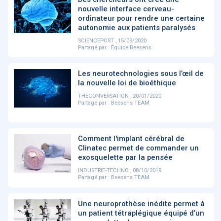
PRODUITS
144
nouvelle interface cerveau-
ordinateur pour rendre une certaine
autonomie aux patients paralysés
SCIENCEPOST , 15/09/2020
Partagé par :
Équipe Beesens
ApTeleCare
H'ABILITY
TABSANTE
V
Les neurotechnologies sous l’œil de
la nouvelle loi de bioéthique
‹
1
2
3
4
5
›
THECONVERSATION , 20/01/2020
Partagé par :
Beesens TEAM
VIDÉO
1015
Comment l'implant cérébral de
Clinatec permet de commander un
exosquelette par la pensée
Cancer du sein : de
"Le stéthoscope du 21ème
«U
INDUSTRIE-TECHNO , 08/10/2019
nouvelles pistes pour des
siècle": comment
re
Partagé par :
Beesens TEAM
détections précoces - ...
l'intelligence artificiell...
int
qui
Une neuroprothèse inédite permet à
un patient tétraplégique équipé d’un
‹
1
2
3
4
5
›