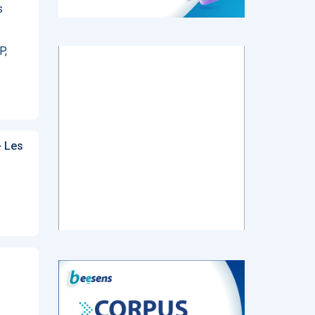
s
P,
tch
E-santé : Moins
AI helps reading-
Le géant chinois
de levées de
room
de l’Internet
 en
fonds en 2022,
radiologists
Baidu prévoit de
mais de plus
differentiate
lancer en mars
ns de
gros tickets
colon cancer
un chatbot d’IA
from diverticulitis
similaire au
 Les
ChatGPT
d’OpenAI
‹
1
2
3
4
5
›