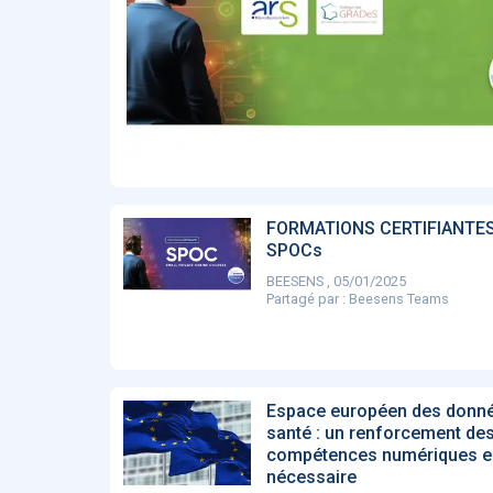
Affinez par
date
ACTUALITÉS
28
2022
658
2021
1693
2020
1998
2019
1137
E-Santé : il est
F
2017
442
temps de
A
Voir plus
procéder à une
c
grande
so
révolution en
Affinez par
langue
Afrique !
Français
6083
FORMATIONS CERTIFIANTES
Anglais
SPOCs
1181
BEESENS , 05/01/2025
Affinez par
pays
Partagé par :
Beesens Teams
France
6068
Etats-Unis
919
Belgique
67
Voir plus
Espace européen des donn
PRODUITS
144
santé : un renforcement de
compétences numériques e
nécessaire