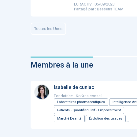
EURACTIV , 06/09/2023
ApTeleCare
H
Partagé par :
Beesens TEAM
Toutes les Unes
VIDÉO
1015
Membres à la une
Cancer du sein : de
Isabelle de cuniac
nouvelles pistes pour d
détections précoces - .
Fondatrice - KoKrea conseil
Laboratoires pharmaceutiques
Intelligence Arti
Patients - Quantified Self - Empowerment
Marché E-santé
Évolution des usages
...
DOCUMENTATIO