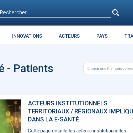
e
n'est pas accessible
aux non inscrits
INNOVATIONS
ACTEURS
PAYS
TR
E
SURPOIDS-OBÉSITÉ
JURIDIQUE
ENJEUX
PARC
é - Patients
Choisir une thématique lié
t avant
Microsoft accroche
La téléméd
age
GPT-4 à Bing et Edge
doit pas dev
food de la 
ACTEURS INSTITUTIONNELS
TERRITORIAUX / RÉGIONAUX IMPLIQ
DANS LA E-SANTÉ
Cette page détaille les acteurs institutionnelles