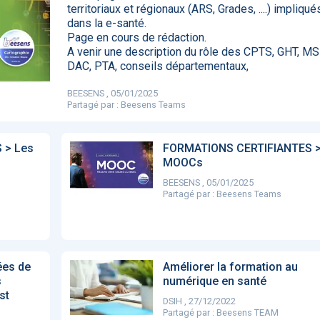
territoriaux et régionaux (ARS, Grades, ....) impliqué
85
dans la e-santé.
Page en cours de rédaction.
A venir une description du rôle des CPTS, GHT, MS
DAC, PTA, conseils départementaux,
DA clears new
Attention à
OpenAI lance
L'Apple Wa
I-powered
ChatGPT, ce
ChatGPT Plus, un
capable
BEESENS , 05/01/2025
ardiac imaging
n’est qu’un
abonnement à 20
d'annoncer
Partagé par :
Beesens Teams
lution
illusionniste du
dollars par mois
avance les
sens - L'ADN
inflammatio
l'intestin
 > Les
FORMATIONS CERTIFIANTES >
MOOCs
BEESENS , 05/01/2025
Partagé par :
Beesens Teams
ées de
Améliorer la formation au
s
numérique en santé
st
DSIH , 27/12/2022
Partagé par :
Beesens TEAM