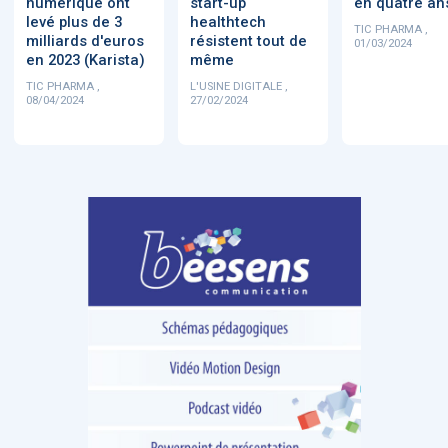
numérique ont
start-up
en quatre an
levé plus de 3
healthtech
TIC PHARMA ,
milliards d'euros
résistent tout de
01/03/2024
en 2023 (Karista)
même
TIC PHARMA ,
L'USINE DIGITALE ,
08/04/2024
27/02/2024