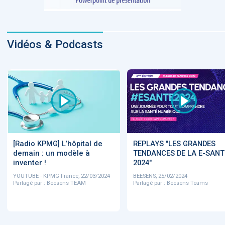
Vidéos & Podcasts
[Radio KPMG] L’hôpital de
REPLAYS "LES GRANDES
demain : un modèle à
TENDANCES DE LA E-SANT
inventer !
2024"
YOUTUBE - KPMG France, 22/03/2024
BEESENS, 25/02/2024
Partagé par : Beesens TEAM
Partagé par : Beesens Teams