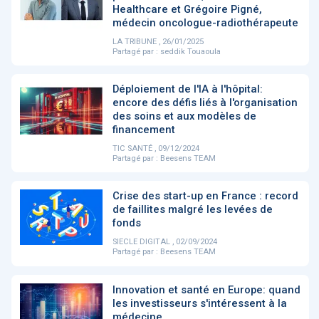
PRODUITS
144
Healthcare et Grégoire Pigné,
médecin oncologue-radiothérapeute
LA TRIBUNE , 26/01/2025
Partagé par :
seddik Touaoula
ApTeleCare
H'ABILITY
TABSANTE
V
Déploiement de l'IA à l'hôpital:
encore des défis liés à l'organisation
des soins et aux modèles de
‹
1
2
3
4
5
›
financement
TIC SANTÉ , 09/12/2024
Partagé par :
Beesens TEAM
VIDÉO
1015
Crise des start-up en France : record
de faillites malgré les levées de
fonds
SIECLE DIGITAL , 02/09/2024
Cancer du sein : de
"Le stéthoscope du 21ème
«U
Partagé par :
Beesens TEAM
nouvelles pistes pour des
siècle": comment
re
détections précoces - ...
l'intelligence artificiell...
int
qui
Innovation et santé en Europe: quand
les investisseurs s'intéressent à la
‹
1
2
3
4
5
›
médecine