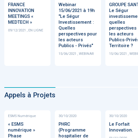
FRANCE
Webinar
GROUPE SANT
INNOVATION
15/06/2021 à 19h
Le Ségur
MEETINGS «
"Le Ségur
investisseme
MEDTECH »
Investissement :
quelles
Quelles
perspectives
09/12/2021 , EN LIGNE
perspectives pour
les acteurs
les acteurs
Publics-Privé
Publics - Privés"
Territoire ?
15/06/2021 , WEBINAR
15/06/2021 , WEB
Appels à Projets
ESMS Numérique
30/10/2020
30/10/2020
« ESMS
PHRC
Le Forfait
numérique »
(Programme
Innovation.
Phase
hospitalier de