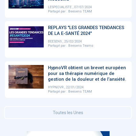
LESPECIALISTE , 07/07/2024
Partagé par :
Beesens TEAM
DOCUMENTATION
886
Fidelity of
Artificial
REPLAYS "LES GRANDES TENDANCES
Medical
Intelligence
DE LA E-SANTÉ 2024"
Reasoning in
for
Large
Cardiovascular
BEESENS , 25/02/2024
Language
Care in Action
Partagé par :
Beesens Teams
Models
HypnoVR obtient un brevet européen
‹
1
2
3
4
5
›
pour sa thérapie numérique de
gestion de la douleur et de l’anxiété.
HYPNOVR , 22/01/2024
MEMBRES BEESENS
52
Partagé par :
Beesens TEAM
Amélie BEAUX
Associée KOS AVOCATS en e-
Toutes les Unes
santé
‹
1
2
3
›