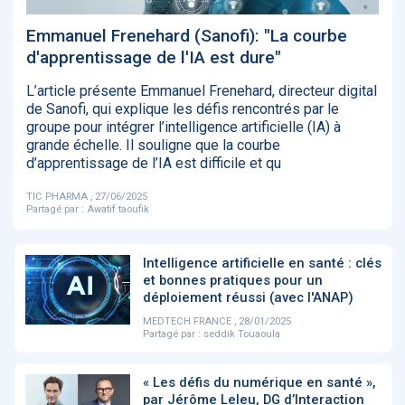
‹
1
2
3
4
5
›
Emmanuel Frenehard (Sanofi): "La courbe
d'apprentissage de l'IA est dure"
ACTUALITÉS
2885
L’article présente Emmanuel Frenehard, directeur digital
de Sanofi, qui explique les défis rencontrés par le
groupe pour intégrer l’intelligence artificielle (IA) à
grande échelle. Il souligne que la courbe
d’apprentissage de l’IA est difficile et qu
E-Santé : il est
FDA clears new
Attention à
O
temps de
AI-powered
ChatGPT, ce
C
procéder à une
cardiac imaging
n’est qu’un
a
TIC PHARMA , 27/06/2025
grande
solution
illusionniste du
d
Partagé par :
Awatif taoufik
révolution en
sens - L'ADN
Afrique !
Intelligence artificielle en santé : clés
et bonnes pratiques pour un
déploiement réussi (avec l'ANAP)
MEDTECH FRANCE , 28/01/2025
Partagé par :
seddik Touaoula
‹
1
2
3
4
5
›
« Les défis du numérique en santé »,
par Jérôme Leleu, DG d’Interaction