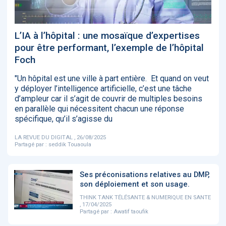
‹
1
2
3
4
5
›
L’IA à l’hôpital : une mosaïque d’expertises
ACTUALITÉS
2885
pour être performant, l’exemple de l’hôpital
Foch
"Un hôpital est une ville à part entière. Et quand on veut
y déployer l’intelligence artificielle, c’est une tâche
E-Santé : il est
FDA clears new
Attention à
O
d’ampleur car il s’agit de couvrir de multiples besoins
temps de
AI-powered
ChatGPT, ce
C
procéder à une
cardiac imaging
n’est qu’un
a
en parallèle qui nécessitent chacun une réponse
grande
solution
illusionniste du
d
spécifique, qu’il s’agisse du
révolution en
sens - L'ADN
Afrique !
LA REVUE DU DIGITAL , 26/08/2025
Partagé par :
seddik Touaoula
Ses préconisations relatives au DMP,
son déploiement et son usage.
‹
1
2
3
4
5
›
THINK TANK TÉLÉSANTE & NUMERIQUE EN SANTE
, 17/04/2025
Partagé par :
Awatif taoufik