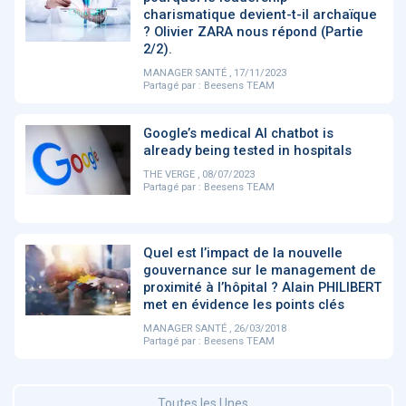
charismatique devient-t-il archaïque
? Olivier ZARA nous répond (Partie
2/2).
DOCUMENTATION
886
MANAGER SANTÉ , 17/11/2023
Fidelity of
Artificial
Partagé par :
Beesens TEAM
Medical
Intelligence
Reasoning in
for
Large
Cardiovascular
Google’s medical AI chatbot is
Language
Care in Action
Models
already being tested in hospitals
THE VERGE , 08/07/2023
Partagé par :
Beesens TEAM
‹
1
2
3
4
5
›
Quel est l’impact de la nouvelle
MEMBRES BEESENS
52
gouvernance sur le management de
proximité à l’hôpital ? Alain PHILIBERT
Amélie BEAUX
met en évidence les points clés
Associée KOS AVOCATS en e-
MANAGER SANTÉ , 26/03/2018
santé
Partagé par :
Beesens TEAM
‹
1
2
3
›
Toutes les Unes