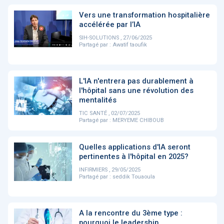
PRODUITS
144
Vers une transformation hospitalière
accélérée par l’IA
SIH-SOLUTIONS , 27/06/2025
Partagé par :
Awatif taoufik
ApTeleCare
H'ABILITY
TABSANTE
V
L'IA n'entrera pas durablement à
‹
1
2
3
4
5
›
l'hôpital sans une révolution des
mentalités
TIC SANTÉ , 02/07/2025
VIDÉO
Partagé par :
MERYEME CHIBOUB
1015
Quelles applications d'IA seront
pertinentes à l'hôpital en 2025?
INFIRMIERS , 29/05/2025
Cancer du sein : de
"Le stéthoscope du 21ème
«U
Partagé par :
seddik Touaoula
nouvelles pistes pour des
siècle": comment
re
détections précoces - ...
l'intelligence artificiell...
int
qui
A la rencontre du 3ème type :
‹
1
2
3
4
5
›
pourquoi le leadership