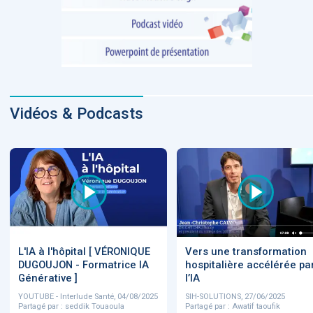
Vidéos & Podcasts
L'IA à l'hôpital [ VÉRONIQUE
Vers une transformation
DUGOUJON - Formatrice IA
hospitalière accélérée pa
Générative ]
l’IA
YOUTUBE - Interlude Santé, 04/08/2025
SIH-SOLUTIONS, 27/06/2025
Partagé par : seddik Touaoula
Partagé par : Awatif taoufik