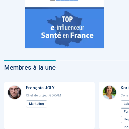
Membres à la une
François JOLY
Kar
Chef de project GOKAM
Consu
Marketing
Lab
For
Hop
Inc