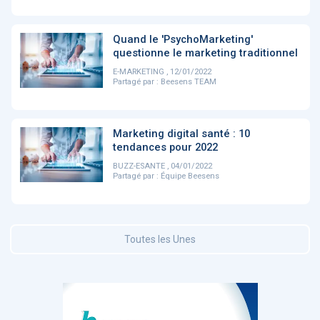
DOCUMENTATION
Quand le 'PsychoMarketing'
886
questionne le marketing traditionnel
Fidelity of
Artificial
Medical
Intelligence
E-MARKETING , 12/01/2022
Reasoning in
Partagé par :
Beesens TEAM
for
Large
Cardiovascular
Language
Care in Action
Models
Marketing digital santé : 10
tendances pour 2022
‹
1
2
3
4
5
›
BUZZ-ESANTE , 04/01/2022
Partagé par :
Équipe Beesens
MEMBRES BEESENS
52
Amélie BEAUX
Toutes les Unes
Associée KOS AVOCATS en e-
santé
‹
1
2
3
›