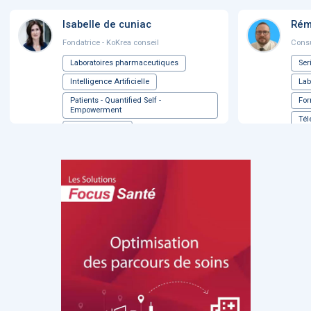
Isabelle de cuniac
Rém
Fondatrice - KoKrea conseil
Consu
Laboratoires pharmaceutiques
Ser
Intelligence Artificielle
Lab
Patients - Quantified Self -
For
Empowerment
Té
Marché E-santé
...