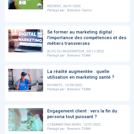
PRODUITS
144
BEESENS , 06/01/2025
Partagé par :
Beesens Teams
ApTeleCare
H'ABILITY
TABSANTE
V
Se former au marketing digital :
l’importance des compétences et des
métiers transverses
BLOG DU MODERATEUR , 03/11/2022
‹
1
2
3
4
5
›
Partagé par :
Beesens TEAM
La réalité augmentée : quelle
VIDÉO
1015
utilisation en marketing santé ?
KDSANTE , 15/09/2022
Partagé par :
Beesens TEAM
Cancer du sein : de
"Le stéthoscope du 21ème
«U
nouvelles pistes pour des
siècle": comment
re
Engagement client : vers la fin du
détections précoces - ...
l'intelligence artificiell...
int
persona tout puissant ?
qui
COMARKETING-NEWS , 10/01/2022
Partagé par :
Beesens TEAM
‹
1
2
3
4
5
›