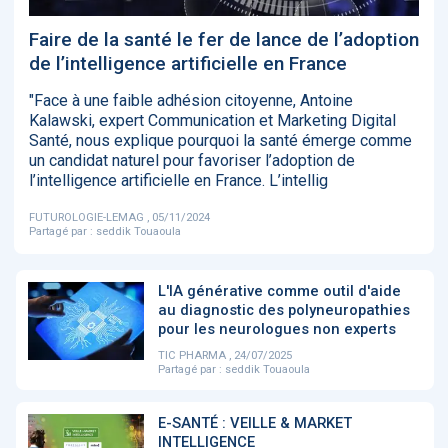
‹
1
2
3
4
5
›
Faire de la santé le fer de lance de l’adoption
de l’intelligence artificielle en France
ACTUALITÉS
2885
"Face à une faible adhésion citoyenne, Antoine
Kalawski, expert Communication et Marketing Digital
Santé, nous explique pourquoi la santé émerge comme
un candidat naturel pour favoriser l’adoption de
l’intelligence artificielle en France. L’intellig
E-Santé : il est
FDA clears new
Attention à
O
temps de
AI-powered
ChatGPT, ce
C
procéder à une
cardiac imaging
n’est qu’un
a
FUTUROLOGIE-LEMAG , 05/11/2024
grande
solution
illusionniste du
d
Partagé par :
seddik Touaoula
révolution en
sens - L'ADN
Afrique !
L'IA générative comme outil d'aide
au diagnostic des polyneuropathies
pour les neurologues non experts
TIC PHARMA , 24/07/2025
Partagé par :
seddik Touaoula
‹
1
2
3
4
5
›
E-SANTÉ : VEILLE & MARKET
INTELLIGENCE