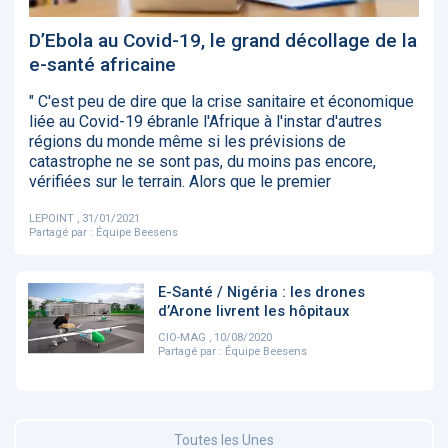
‹
1
2
3
4
5
›
D’Ebola au Covid-19, le grand décollage de la
e-santé africaine
ACTUALITÉS
2885
" C'est peu de dire que la crise sanitaire et économique
liée au Covid-19 ébranle l'Afrique à l'instar d'autres
régions du monde même si les prévisions de
catastrophe ne se sont pas, du moins pas encore,
vérifiées sur le terrain. Alors que le premier
E-Santé : il est
FDA clears new
Attention à
O
temps de
AI-powered
ChatGPT, ce
C
procéder à une
cardiac imaging
n’est qu’un
a
LEPOINT , 31/01/2021
grande
solution
illusionniste du
d
Partagé par :
Équipe Beesens
révolution en
sens - L'ADN
Afrique !
E-Santé / Nigéria : les drones
d’Arone livrent les hôpitaux
CIO-MAG , 10/08/2020
Partagé par :
Équipe Beesens
‹
1
2
3
4
5
›
Toutes les Unes