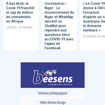
À bas bruit, le
Coronavirus -
« Le Covid-19
Covid-19 franchit
Niger : Le
donne à l’Afr
le cap du million
Gouvernement du
l’occasion
DOCUMENTATION
886
de contaminés
Niger et WhatApp
d’opérer un s
Fidelity of
Artificial
en Afrique
lancent un
quantique d
Medical
Intelligence
ChatBot pour
le domaine
Reasoning in
for
LEPOINT , 07/08/2020
répondre aux
sanitaire »
Large
Cardiovascular
questions liées
Language
Care in Action
LE MONDE , 07/04
Models
au COVID-19 avec
l’appui de
Facebook
‹
1
2
3
4
5
›
MEMBRES BEESENS
52
Amélie BEAUX
Associée KOS AVOCATS en e-
santé
‹
1
2
3
›