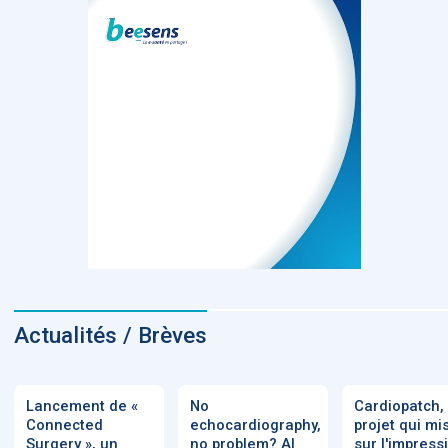
Actualités / Brèves
Lancement de «
No
Cardiopatch,
Connected
echocardiography,
projet qui mi
Surgery », un
no problem? AI
sur l'impress