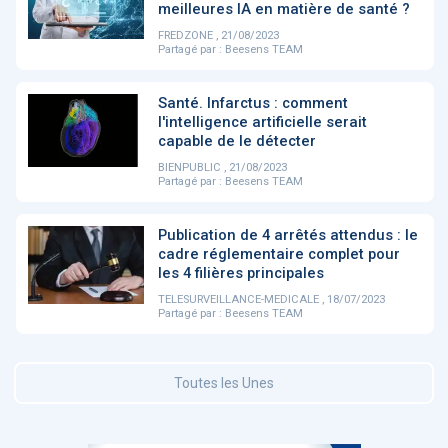
meilleures IA en matière de santé ?
FREDZONE , 21/08/2023
Partagé par :
Beesens TEAM
DOCUMENTATION
886
Fidelity of
Artificial
Medical
Intelligence
Santé. Infarctus : comment
Reasoning in
for
l'intelligence artificielle serait
Large
Cardiovascular
capable de le détecter
Language
Care in Action
Models
BIENPUBLIC , 21/08/2023
Partagé par :
Beesens TEAM
‹
1
2
3
4
5
›
Publication de 4 arrêtés attendus : le
cadre réglementaire complet pour
les 4 filières principales
MEMBRES BEESENS
52
TELESURVEILLANCE-MEDICALE , 18/07/2023
Partagé par :
Beesens TEAM
Amélie BEAUX
Associée KOS AVOCATS en e-
santé
Toutes les Unes
‹
1
2
3
›