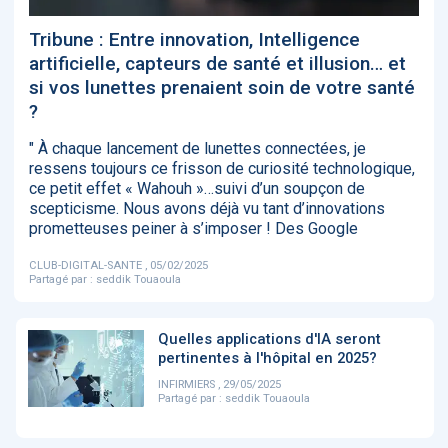
‹
1
2
3
4
5
›
Tribune : Entre innovation, Intelligence
artificielle, capteurs de santé et illusion… et
si vos lunettes prenaient soin de votre santé
ACTUALITÉS
2885
?
" À chaque lancement de lunettes connectées, je
ressens toujours ce frisson de curiosité technologique,
E-Santé : il est
FDA clears new
Attention à
O
ce petit effet « Wahouh »…suivi d’un soupçon de
temps de
AI-powered
ChatGPT, ce
C
scepticisme. Nous avons déjà vu tant d’innovations
procéder à une
cardiac imaging
n’est qu’un
a
prometteuses peiner à s’imposer ! Des Google
grande
solution
illusionniste du
d
révolution en
sens - L'ADN
Afrique !
CLUB-DIGITAL-SANTE , 05/02/2025
Partagé par :
seddik Touaoula
Quelles applications d'IA seront
pertinentes à l'hôpital en 2025?
INFIRMIERS , 29/05/2025
‹
1
2
3
4
5
›
Partagé par :
seddik Touaoula