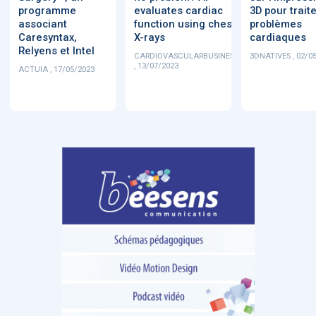
programme
evaluates cardiac
3D pour traite
associant
function using chest
problèmes
Caresyntax,
X-rays
cardiaques
Relyens et Intel
CARDIOVASCULARBUSINESS
3DNATIVES , 02/0
, 13/07/2023
ACTUIA , 17/05/2023