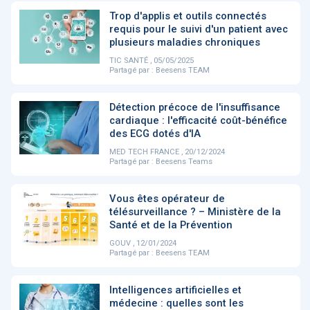
PRODUITS
144
Trop d'applis et outils connectés
requis pour le suivi d'un patient avec
plusieurs maladies chroniques
TIC SANTÉ , 05/05/2025
ApTeleCare
H'ABILITY
TABSANTE
V
Partagé par :
Beesens TEAM
Détection précoce de l'insuffisance
cardiaque : l'efficacité coût-bénéfice
‹
1
2
3
4
5
›
des ECG dotés d'IA
MED TECH FRANCE , 20/12/2024
Partagé par :
Beesens Teams
VIDÉO
1015
Vous êtes opérateur de
télésurveillance ? – Ministère de la
Santé et de la Prévention
Cancer du sein : de
"Le stéthoscope du 21ème
«U
GOUV , 12/01/2024
nouvelles pistes pour des
siècle": comment
re
Partagé par :
Beesens TEAM
détections précoces - ...
l'intelligence artificiell...
int
qui
Intelligences artificielles et
médecine : quelles sont les
‹
1
2
3
4
5
›