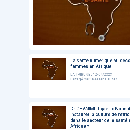
Affinez par
date
ACTUALITÉS
28
2022
658
2021
1693
2020
1998
2019
1137
E-Santé : il est
F
2017
442
temps de
A
Voir plus
procéder à une
c
grande
so
révolution en
Affinez par
langue
Afrique !
Français
6083
La santé numérique au sec
Anglais
1181
femmes en Afrique
LA TRIBUNE , 12/04/2023
Affinez par
pays
Partagé par :
Beesens TEAM
France
6068
Etats-Unis
919
Belgique
67
Voir plus
Dr GHANIMI Rajae : « Nous 
PRODUITS
144
instaurer la culture de l’effi
dans le secteur de la santé 
Afrique »