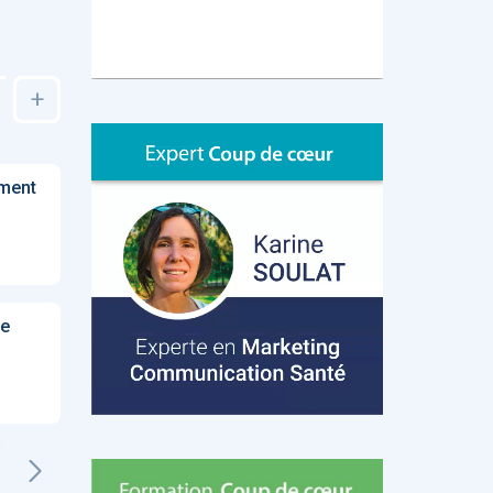
+
ement
he