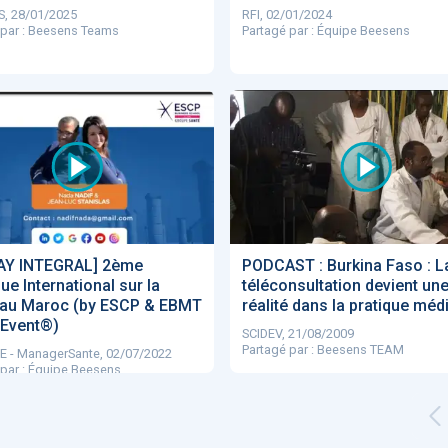
, 28/01/2025
RFI, 02/01/2024
 par : Beesens Teams
Partagé par : Équipe Beesens
AY INTEGRAL] 2ème
PODCAST : Burkina Faso : L
ue International sur la
téléconsultation devient un
 au Maroc (by ESCP & EBMT
réalité dans la pratique méd
hEvent®)
SCIDEV, 21/08/2009
Partagé par : Beesens TEAM
 - ManagerSante, 02/07/2022
 par : Équipe Beesens