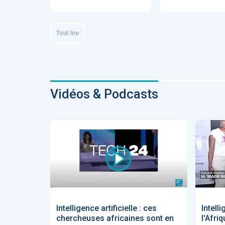
Fidelity of
Medical
Reasoning 
Large
Tout lire
Language
Models
Vidéos & Podcasts
MEMBRES BEES
Amélie BEA
Associée KO
santé
Intelligence artificielle : ces
Intelli
chercheuses africaines sont en
l'Afri