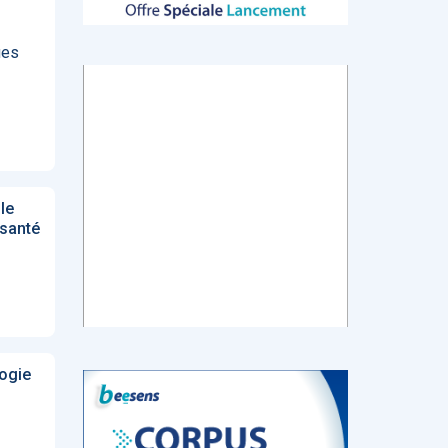
ues
tch
E-santé : Moins
AI helps reading-
Le géant chinois
de levées de
room
de l’Internet
 en
fonds en 2022,
radiologists
Baidu prévoit de
mais de plus
differentiate
lancer en mars
ns de
gros tickets
colon cancer
un chatbot d’IA
from diverticulitis
similaire au
ChatGPT
le
d’OpenAI
 santé
‹
1
2
3
4
5
›
logie