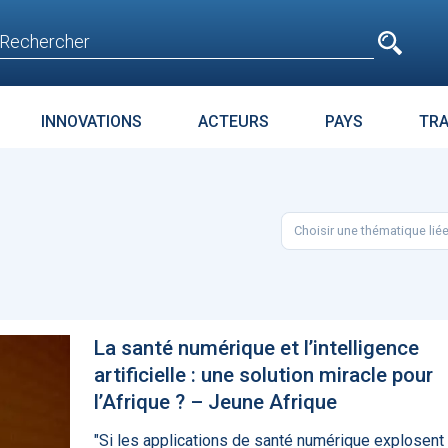
e
n'est pas accessible
aux non inscrits
INNOVATIONS
ACTEURS
PAYS
TR
E
SURPOIDS-OBÉSITÉ
JURIDIQUE
ENJEUX
PARC
Choisir une thématique lié
t avant
Microsoft accroche
La téléméd
age
GPT-4 à Bing et Edge
doit pas dev
food de la 
La santé numérique et l’intelligence
artificielle : une solution miracle pour
l’Afrique ? – Jeune Afrique
"Si les applications de santé numérique explosent