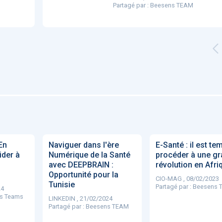
Partagé par :
Beesens TEAM
'ABILITY
TABSANTE
Virtysens
Urgences
Chrono Pro
"Le stéthoscope du 21ème
«Une avancée
LMI
es
siècle": comment
remarquable» : ces
ave
En
Naviguer dans l'ère
E-Santé : il est t
..
l'intelligence artificiell...
intelligences artificielles
ider à
Numérique de la Santé
procéder à une g
qui aide...
avec DEEPBRAIN :
révolution en Afri
Opportunité pour la
CIO-MAG , 08/02/2023
Tunisie
Partagé par :
Beesens 
24
s Teams
LINKEDIN , 21/02/2024
Partagé par :
Beesens TEAM
N
886