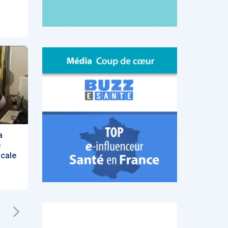
a
e
icale