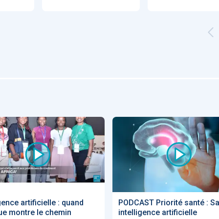
Artificial
Economic
Intelligence
Value of AI in
in
for
Radiology
Cardiovascular
Care in Action
ENS
52
UX
Anne Baille
S AVOCATS en e-
gence artificielle : quand
PODCAST Priorité santé : Sa
que montre le chemin
intelligence artificielle