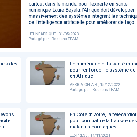
partout dans le monde, pour l’experte en santé
85
numérique Laure Beyala, l’Afrique doit développer
massivement des systèmes intégrant les techniq
de l’intelligence artificielle pour améliorer de faço
DA clears new
Attention à
OpenAI lance
L'Apple Wa
JEUNEAFRIQUE , 31/05/2023
I-powered
ChatGPT, ce
ChatGPT Plus, un
capable
Partagé par :
Beesens TEAM
ardiac imaging
n’est qu’un
abonnement à 20
d'annoncer
lution
illusionniste du
dollars par mois
avance les
sens - L'ADN
inflammatio
l'intestin
ours des
Le numérique et la santé mobi
pour renforcer le système de
en Afrique
AFRICA-ON-AIR , 15/12/2022
Partagé par :
Beesens TEAM
devons
En Côte d'Ivoire, la télécardio
cacité
pour combattre la hausse des
en
maladies cardiaques
LEXPRESS , 11/11/2021