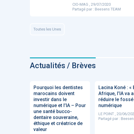
CIO-MAG , 29/07/2020
ApTeleCare
H
Partagé par :
Beesens TEAM
Toutes les Unes
VIDÉO
1015
Actualités / Brèves
Cancer du sein : de
nouvelles pistes pour d
​Pourquoi les dentistes
Lacina Koné : « 
détections précoces - .
marocains doivent
Afrique, l’IA va a
investir dans le
réduire le fossé
numérique et l’IA – Pour
numérique
une santé bucco-
LE POINT , 20/06/20
dentaire souveraine,
Partagé par :
Beesen
éthique et créatrice de
valeur
DOCUMENTATIO