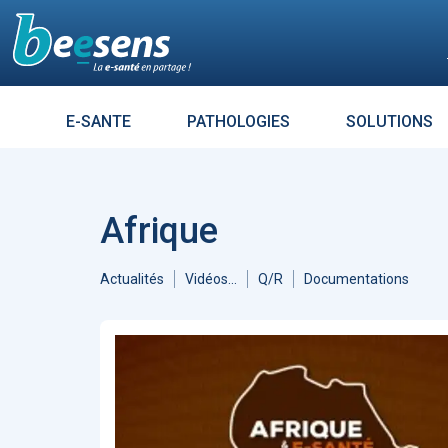
Le moteur de recherch
E-SANTE
PATHOLOGIES
SOLUTIONS
Résultats croisés avec :
DIABÈT
Aller à
Accueil Intelligence Artificielle
1313
Accueil Coronavirus - Covid 19
Afrique
1121
ARTICLES
7264
Enjeux
685
L’influence es
Accueil Télémédecine
519
tout un mess
Actualités
Vidéos...
Q/R
Documentations
Éthique
476
Sécurité
474
Évolution des usages
447
Données de santé
384
Réalité virtuelle
372
Patients - Quantified Self -
Empowerment
361