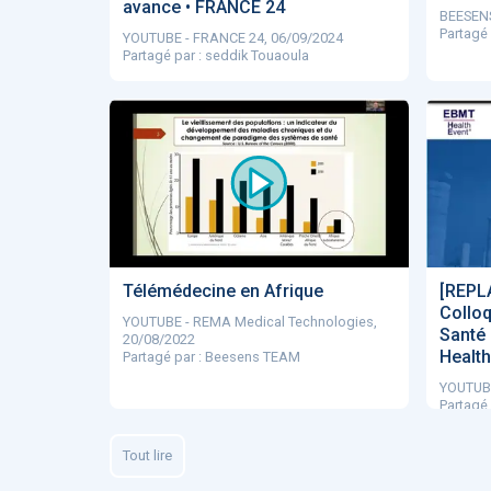
avance • FRANCE 24
BEESENS
Partagé
YOUTUBE - FRANCE 24, 06/09/2024
Partagé par : seddik Touaoula
Télémédecine en Afrique
[REPL
Colloq
YOUTUBE - REMA Medical Technologies,
Santé
20/08/2022
Healt
Partagé par : Beesens TEAM
YOUTUBE
Partagé
Tout lire