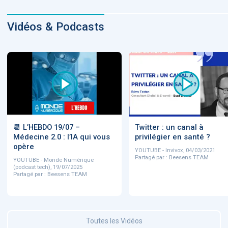
Vidéos & Podcasts
📆 L’HEBDO 19/07 –
Twitter : un canal à
Médecine 2.0 : l’IA qui vous
privilégier en santé ?
opère
YOUTUBE - Invivox, 04/03/2021
Partagé par : Beesens TEAM
YOUTUBE - Monde Numérique
(podcast tech), 19/07/2025
Partagé par : Beesens TEAM
Toutes les Vidéos