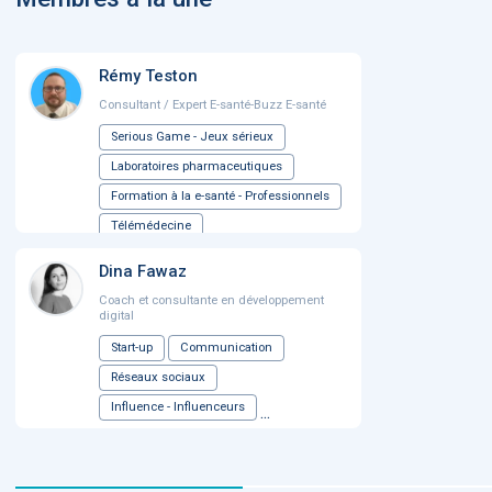
Rémy Teston
Consultant / Expert E-santé-Buzz E-santé
Serious Game - Jeux sérieux
Laboratoires pharmaceutiques
Formation à la e-santé - Professionnels
Télémédecine
...
Dina Fawaz
Coach et consultante en développement
digital
Start-up
Communication
Réseaux sociaux
Influence - Influenceurs
...