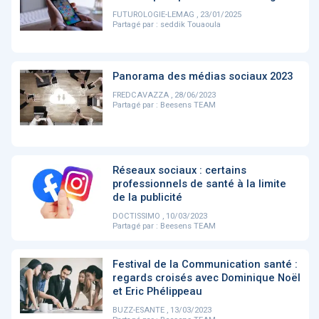
PRODUITS
144
FUTUROLOGIE-LEMAG , 23/01/2025
Partagé par :
seddik Touaoula
ApTeleCare
H'ABILITY
TABSANTE
V
Panorama des médias sociaux 2023
FREDCAVAZZA , 28/06/2023
Partagé par :
Beesens TEAM
‹
1
2
3
4
5
›
Réseaux sociaux : certains
VIDÉO
1015
professionnels de santé à la limite
de la publicité
DOCTISSIMO , 10/03/2023
Partagé par :
Beesens TEAM
Cancer du sein : de
"Le stéthoscope du 21ème
«U
nouvelles pistes pour des
siècle": comment
re
Festival de la Communication santé :
détections précoces - ...
l'intelligence artificiell...
int
regards croisés avec Dominique Noël
qui
et Eric Phélippeau
BUZZ-ESANTE , 13/03/2023
‹
1
2
3
4
5
›