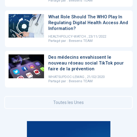
Partagé par :
Beesens TEAM
DOCUMENTATION
What Role Should The WHO Play In
886
Regulating Digital Health Access And
Fidelity of
Artificial
Information?
Medical
Intelligence
Reasoning in
for
HEALTHPOLICY-WATCH , 23/11/2022
Large
Cardiovascular
Partagé par :
Beesens TEAM
Language
Care in Action
Models
Des médecins envahissent le
nouveau réseau social TikTok pour
faire de la prévention
‹
1
2
3
4
5
›
WHATSUPDOC-LEMAG , 21/02/2020
Partagé par :
Beesens TEAM
MEMBRES BEESENS
52
Amélie BEAUX
Toutes les Unes
Associée KOS AVOCATS en e-
santé
‹
1
2
3
›