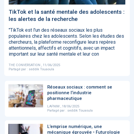
‹
1
2
3
4
5
›
TikTok et la santé mentale des adolescents :
les alertes de la recherche
ACTUALITÉS
2885
"TikTok est l'un des réseaux sociaux les plus
populaires chez les adolescents. Selon les études des
chercheurs, la plateforme reconfigure leurs repères
attentionnels, affectifs et cognitifs, avec un impact
important sur leur santé mentale et leur con
E-Santé : il est
FDA clears new
Attention à
O
temps de
AI-powered
ChatGPT, ce
C
procéder à une
cardiac imaging
n’est qu’un
a
THE CONVERSATION , 11/06/2025
grande
solution
illusionniste du
d
Partagé par :
seddik Touaoula
révolution en
sens - L'ADN
Afrique !
Réseaux sociaux : comment se
positionne l’industrie
pharmaceutique
LAFNIM , 18/06/2025
Partagé par :
seddik Touaoula
‹
1
2
3
4
5
›
L’emprise numérique, une
mécanique éprouvée • Futurologie