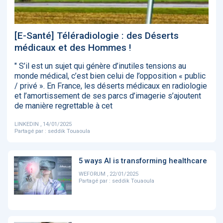
‹
1
2
3
4
5
›
[E-Santé] Téléradiologie : des Déserts
ACTUALITÉS
2885
médicaux et des Hommes !
" S’il est un sujet qui génère d’inutiles tensions au
monde médical, c’est bien celui de l’opposition « public
/ privé ». En France, les déserts médicaux en radiologie
E-Santé : il est
FDA clears new
Attention à
O
et l’amortissement de ses parcs d’imagerie s’ajoutent
temps de
AI-powered
ChatGPT, ce
C
de manière regrettable à cet
procéder à une
cardiac imaging
n’est qu’un
a
grande
solution
illusionniste du
d
révolution en
sens - L'ADN
LINKEDIN , 14/01/2025
Afrique !
Partagé par :
seddik Touaoula
5 ways AI is transforming healthcare
WEFORUM , 22/01/2025
Partagé par :
seddik Touaoula
‹
1
2
3
4
5
›