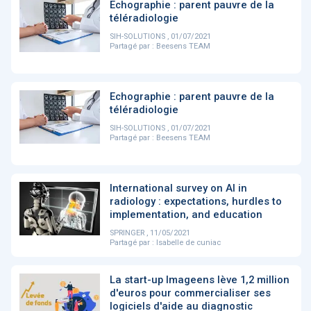
PRODUITS
144
Echographie : parent pauvre de la
téléradiologie
SIH-SOLUTIONS , 01/07/2021
Partagé par :
Beesens TEAM
ApTeleCare
H'ABILITY
TABSANTE
V
Echographie : parent pauvre de la
téléradiologie
‹
1
2
3
4
5
›
SIH-SOLUTIONS , 01/07/2021
Partagé par :
Beesens TEAM
VIDÉO
1015
International survey on AI in
radiology : expectations, hurdles to
implementation, and education
SPRINGER , 11/05/2021
Cancer du sein : de
"Le stéthoscope du 21ème
«U
Partagé par :
Isabelle de cuniac
nouvelles pistes pour des
siècle": comment
re
détections précoces - ...
l'intelligence artificiell...
int
qui
La start-up Imageens lève 1,2 million
d'euros pour commercialiser ses
‹
1
2
3
4
5
›
logiciels d'aide au diagnostic