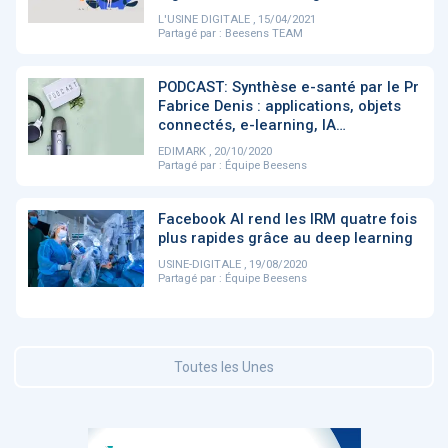
L'USINE DIGITALE , 15/04/2021
Partagé par :
Beesens TEAM
DOCUMENTATION
886
Fidelity of
Artificial
PODCAST: Synthèse e-santé par le Pr
Medical
Intelligence
Fabrice Denis : applications, objets
Reasoning in
for
connectés, e-learning, IA…
Large
Cardiovascular
Language
Care in Action
EDIMARK , 20/10/2020
Models
Partagé par :
Équipe Beesens
Facebook AI rend les IRM quatre fois
‹
1
2
3
4
5
›
plus rapides grâce au deep learning
USINE-DIGITALE , 19/08/2020
Partagé par :
Équipe Beesens
MEMBRES BEESENS
52
Amélie BEAUX
Associée KOS AVOCATS en e-
Toutes les Unes
santé
‹
1
2
3
›