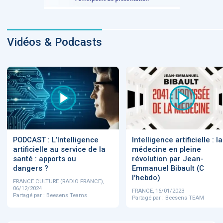
Vidéos & Podcasts
PODCAST : L’Intelligence
Intelligence artificielle : la
artificielle au service de la
médecine en pleine
santé : apports ou
révolution par Jean-
dangers ?
Emmanuel Bibault (C
l'hebdo)
FRANCE CULTURE (RADIO FRANCE),
06/12/2024
FRANCE, 16/01/2023
Partagé par : Beesens Teams
Partagé par : Beesens TEAM