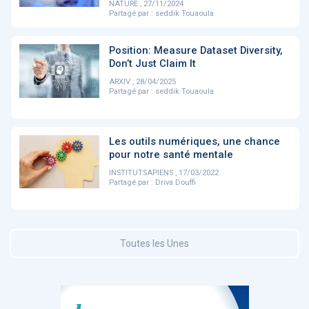
NATURE , 27/11/2024
Partagé par :
seddik Touaoula
DOCUMENTATION
886
Position: Measure Dataset Diversity,
Fidelity of
Artificial
Don’t Just Claim It
Medical
Intelligence
Reasoning in
for
ARXIV , 28/04/2025
Large
Cardiovascular
Partagé par :
seddik Touaoula
Language
Care in Action
Models
Les outils numériques, une chance
pour notre santé mentale
‹
1
2
3
4
5
›
INSTITUTSAPIENS , 17/03/2022
Partagé par :
Driva Douffi
MEMBRES BEESENS
52
Amélie BEAUX
Toutes les Unes
Associée KOS AVOCATS en e-
santé
‹
1
2
3
›