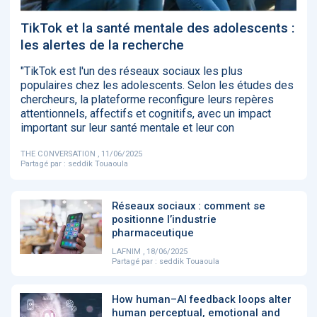
‹
1
2
3
4
5
›
TikTok et la santé mentale des adolescents :
les alertes de la recherche
ACTUALITÉS
2885
"TikTok est l'un des réseaux sociaux les plus
populaires chez les adolescents. Selon les études des
chercheurs, la plateforme reconfigure leurs repères
attentionnels, affectifs et cognitifs, avec un impact
important sur leur santé mentale et leur con
E-Santé : il est
FDA clears new
Attention à
O
temps de
AI-powered
ChatGPT, ce
C
procéder à une
cardiac imaging
n’est qu’un
a
THE CONVERSATION , 11/06/2025
grande
solution
illusionniste du
d
Partagé par :
seddik Touaoula
révolution en
sens - L'ADN
Afrique !
Réseaux sociaux : comment se
positionne l’industrie
pharmaceutique
LAFNIM , 18/06/2025
Partagé par :
seddik Touaoula
‹
1
2
3
4
5
›
How human–AI feedback loops alter
human perceptual, emotional and