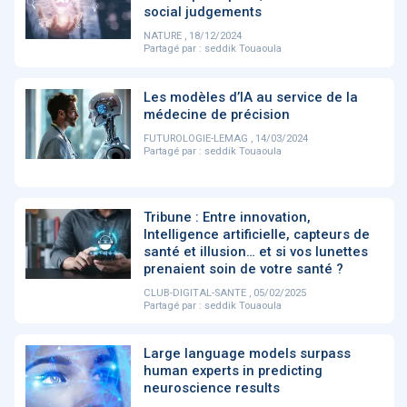
PRODUITS
144
social judgements
NATURE , 18/12/2024
Partagé par :
seddik Touaoula
ApTeleCare
H'ABILITY
TABSANTE
V
Les modèles d’IA au service de la
médecine de précision
FUTUROLOGIE-LEMAG , 14/03/2024
Partagé par :
seddik Touaoula
‹
1
2
3
4
5
›
Tribune : Entre innovation,
VIDÉO
1015
Intelligence artificielle, capteurs de
santé et illusion… et si vos lunettes
prenaient soin de votre santé ?
CLUB-DIGITAL-SANTE , 05/02/2025
Partagé par :
seddik Touaoula
Cancer du sein : de
"Le stéthoscope du 21ème
«U
nouvelles pistes pour des
siècle": comment
re
détections précoces - ...
l'intelligence artificiell...
int
Large language models surpass
qui
human experts in predicting
neuroscience results
‹
1
2
3
4
5
›