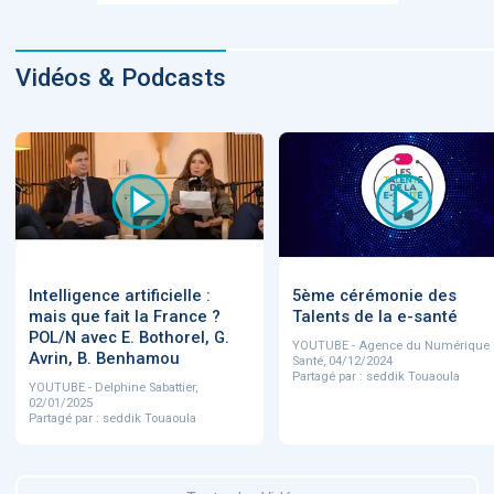
Vidéos & Podcasts
Intelligence artificielle :
5ème cérémonie des
mais que fait la France ?
Talents de la e-santé
POL/N avec E. Bothorel, G.
YOUTUBE - Agence du Numérique 
Avrin, B. Benhamou
Santé, 04/12/2024
Partagé par : seddik Touaoula
YOUTUBE - Delphine Sabattier,
02/01/2025
Partagé par : seddik Touaoula