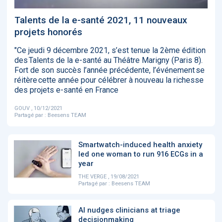
‹
1
2
3
4
5
›
Talents de la e-santé 2021, 11 nouveaux
projets honorés
ACTUALITÉS
2885
"Ce jeudi 9 décembre 2021, s’est tenue la 2ème édition
des Talents de la e-santé au Théâtre Marigny (Paris 8).
Fort de son succès l’année précédente, l’événement se
réitère cette année pour célébrer à nouveau la richesse
des projets e-santé en France
E-Santé : il est
FDA clears new
Attention à
O
temps de
AI-powered
ChatGPT, ce
C
procéder à une
cardiac imaging
n’est qu’un
a
GOUV , 10/12/2021
grande
solution
illusionniste du
d
Partagé par :
Beesens TEAM
révolution en
sens - L'ADN
Afrique !
Smartwatch-induced health anxiety
led one woman to run 916 ECGs in a
year
THE VERGE , 19/08/2021
Partagé par :
Beesens TEAM
‹
1
2
3
4
5
›
AI nudges clinicians at triage
decisionmaking