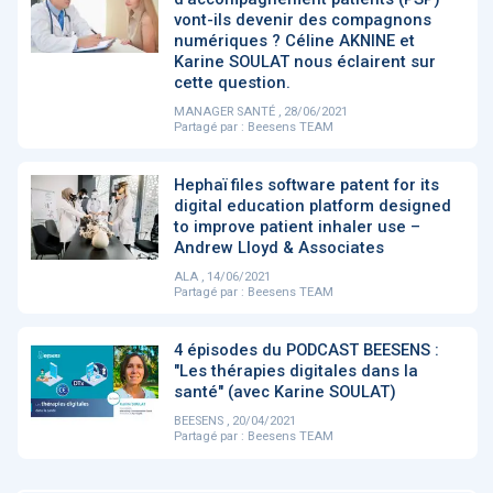
vont-ils devenir des compagnons
numériques ? Céline AKNINE et
DOCUMENTATION
Karine SOULAT nous éclairent sur
886
cette question.
Fidelity of
Artificial
Medical
Intelligence
MANAGER SANTÉ , 28/06/2021
Reasoning in
for
Partagé par :
Beesens TEAM
Large
Cardiovascular
Language
Care in Action
Models
Hephaï files software patent for its
digital education platform designed
to improve patient inhaler use –
Andrew Lloyd & Associates
‹
1
2
3
4
5
›
ALA , 14/06/2021
Partagé par :
Beesens TEAM
MEMBRES BEESENS
52
4 épisodes du PODCAST BEESENS :
Amélie BEAUX
"Les thérapies digitales dans la
santé" (avec Karine SOULAT)
Associée KOS AVOCATS en e-
santé
BEESENS , 20/04/2021
Partagé par :
Beesens TEAM
‹
1
2
3
›