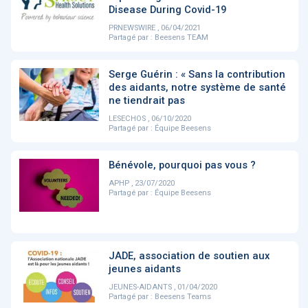
PRODUITS
144
Disease During Covid-19
PRNEWSWIRE , 06/04/2021
Partagé par :
Beesens TEAM
ApTeleCare
H'ABILITY
TABSANTE
V
Serge Guérin : « Sans la contribution
des aidants, notre système de santé
ne tiendrait pas
LESECHOS , 06/10/2020
‹
1
2
3
4
5
›
Partagé par :
Équipe Beesens
Bénévole, pourquoi pas vous ?
VIDÉO
1015
APHP , 23/07/2020
Partagé par :
Équipe Beesens
Cancer du sein : de
"Le stéthoscope du 21ème
«U
nouvelles pistes pour des
siècle": comment
re
JADE, association de soutien aux
détections précoces - ...
l'intelligence artificiell...
int
jeunes aidants
qui
JEUNES-AIDANTS , 01/04/2020
Partagé par :
Beesens Teams
‹
1
2
3
4
5
›