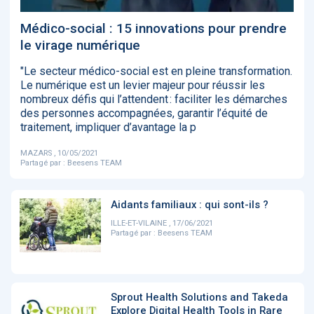
‹
1
2
3
4
5
›
Médico-social : 15 innovations pour prendre
le virage numérique
ACTUALITÉS
2885
"Le secteur médico-social est en pleine transformation.
Le numérique est un levier majeur pour réussir les
nombreux défis qui l’attendent : faciliter les démarches
des personnes accompagnées, garantir l’équité de
traitement, impliquer d’avantage la p
E-Santé : il est
FDA clears new
Attention à
O
temps de
AI-powered
ChatGPT, ce
C
procéder à une
cardiac imaging
n’est qu’un
a
MAZARS , 10/05/2021
grande
solution
illusionniste du
d
Partagé par :
Beesens TEAM
révolution en
sens - L'ADN
Afrique !
Aidants familiaux : qui sont-ils ?
ILLE-ET-VILAINE , 17/06/2021
Partagé par :
Beesens TEAM
‹
1
2
3
4
5
›
Sprout Health Solutions and Takeda
Explore Digital Health Tools in Rare