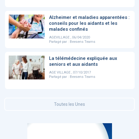
DOCUMENTATION
Alzheimer et maladies apparentées :
886
conseils pour les aidants et les
Fidelity of
Artificial
malades confinés
Medical
Intelligence
Reasoning in
for
AGEVILLAGE , 06/04/2020
Large
Cardiovascular
Partagé par :
Beesens Teams
Language
Care in Action
Models
La télémédecine expliquée aux
seniors et aux aidants
‹
1
2
3
4
5
›
AGE VILLAGE , 07/10/2017
Partagé par :
Beesens Teams
MEMBRES BEESENS
52
Amélie BEAUX
Toutes les Unes
Associée KOS AVOCATS en e-
santé
‹
1
2
3
›