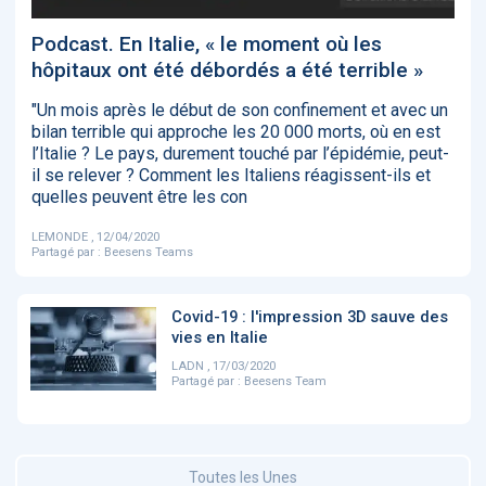
‹
1
2
3
4
5
›
Podcast. En Italie, « le moment où les
hôpitaux ont été débordés a été terrible »
ACTUALITÉS
2885
"Un mois après le début de son confinement et avec un
bilan terrible qui approche les 20 000 morts, où en est
l’Italie ? Le pays, durement touché par l’épidémie, peut-
il se relever ? Comment les Italiens réagissent-ils et
quelles peuvent être les con
E-Santé : il est
FDA clears new
Attention à
O
temps de
AI-powered
ChatGPT, ce
C
procéder à une
cardiac imaging
n’est qu’un
a
LEMONDE , 12/04/2020
grande
solution
illusionniste du
d
Partagé par :
Beesens Teams
révolution en
sens - L'ADN
Afrique !
Covid-19 : l'impression 3D sauve des
vies en Italie
LADN , 17/03/2020
Partagé par :
Beesens Team
‹
1
2
3
4
5
›
Toutes les Unes