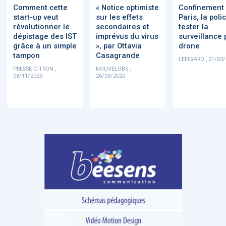
Comment cette
« Notice optimiste
Confinement 
start-up veut
sur les effets
Paris, la poli
révolutionner le
secondaires et
tester la
DOCUMENTATION
886
dépistage des IST
imprévus du virus
surveillance 
Fidelity of
Artificial
grâce à un simple
», par Ottavia
drone
Medical
Intelligence
tampon
Casagrande
Reasoning in
for
LEFIGARO , 21/03
Large
Cardiovascular
PRESSE-CITRON ,
NOUVELOBS ,
Language
Care in Action
08/11/2023
26/03/2020
Models
‹
1
2
3
4
5
›
MEMBRES BEESENS
52
Amélie BEAUX
Associée KOS AVOCATS en e-
santé
‹
1
2
3
›