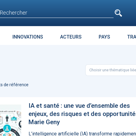
e
n'est pas accessible
aux non inscrits
INNOVATIONS
ACTEURS
PAYS
TR
E
SURPOIDS-OBÉSITÉ
JURIDIQUE
ENJEUX
PARC
Choisir une thématique lié
t avant
Microsoft accroche
La téléméd
age
GPT-4 à Bing et Edge
doit pas dev
s de référence
food de la 
IA et santé : une vue d’ensemble des
enjeux, des risques et des opportunité
Marie Geny
L’intelligence artificielle (IA) transforme rapidemen