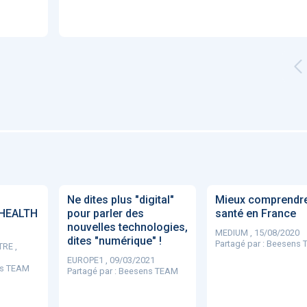
'ABILITY
TABSANTE
Virtysens
Urgences
Chrono Pro
"Le stéthoscope du 21ème
«Une avancée
LMI
es
siècle": comment
remarquable» : ces
ave
Ne dites plus "digital"
Mieux comprendre 
..
l'intelligence artificiell...
intelligences artificielles
HEALTH
pour parler des
santé en France
qui aide...
nouvelles technologies,
MEDIUM , 15/08/2020
dites "numérique" !
Partagé par :
Beesens 
RE ,
EUROPE1 , 09/03/2021
s TEAM
Partagé par :
Beesens TEAM
N
886