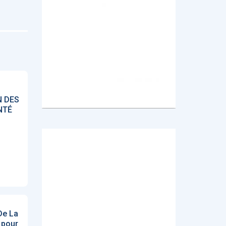
N DES
NTÉ
De La
l pour