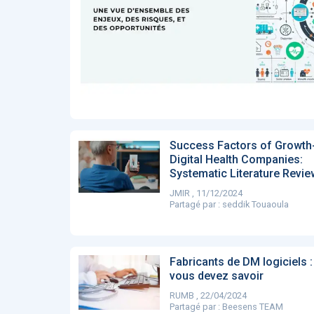
Affinez par
date
ACTUALITÉS
28
2022
658
2021
1693
2020
1998
2019
1137
E-Santé : il est
F
2017
442
temps de
A
Voir plus
procéder à une
c
grande
so
révolution en
Affinez par
langue
Afrique !
Français
6083
Success Factors of Growth
Anglais
Digital Health Companies:
1181
Systematic Literature Revie
Affinez par
pays
JMIR , 11/12/2024
France
6068
Partagé par :
seddik Touaoula
Etats-Unis
919
Belgique
67
Voir plus
Fabricants de DM logiciels :
PRODUITS
144
vous devez savoir
RUMB , 22/04/2024
Partagé par :
Beesens TEAM