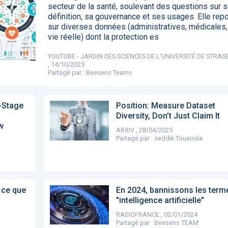
secteur de la santé, soulevant des questions sur s
85
définition, sa gouvernance et ses usages. Elle rep
sur diverses données (administratives, médicales,
vie réelle) dont la protection es
DA clears new
Attention à
OpenAI lance
L'Apple Wa
YOUTUBE - JARDIN DES SCIENCES DE L'UNIVERSITÉ DE STRA
I-powered
ChatGPT, ce
ChatGPT Plus, un
capable
, 14/10/2025
ardiac imaging
n’est qu’un
abonnement à 20
d'annoncer
Partagé par :
Beesens Teams
lution
illusionniste du
dollars par mois
avance les
sens - L'ADN
inflammatio
l'intestin
-Stage
Position: Measure Dataset
Diversity, Don’t Just Claim It
w
ARXIV , 28/04/2025
Partagé par :
seddik Touaoula
 ce que
En 2024, bannissons les term
"intelligence artificielle"
RADIOFRANCE , 02/01/2024
Partagé par :
Beesens TEAM