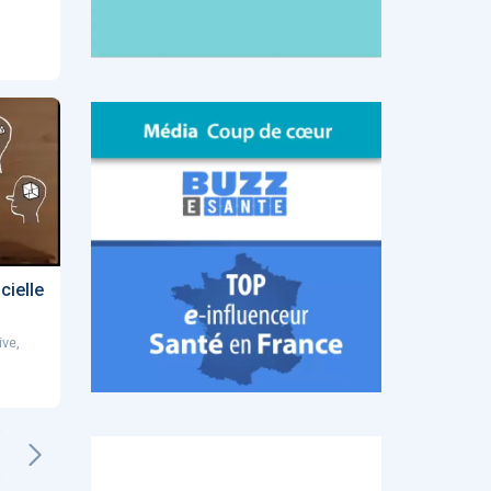
icielle
ive,