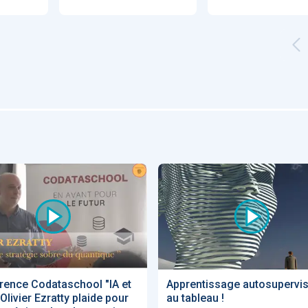
Artificial
Economic
Intelligence
Value of AI in
in
for
Radiology
Cardiovascular
Care in Action
ENS
52
UX
Anne Baille
S AVOCATS en e-
rence Codataschool "IA et
Apprentissage autosupervisé
Olivier Ezratty plaide pour
au tableau !