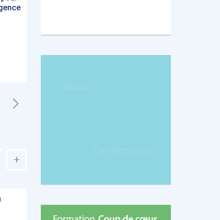
igence
+
u