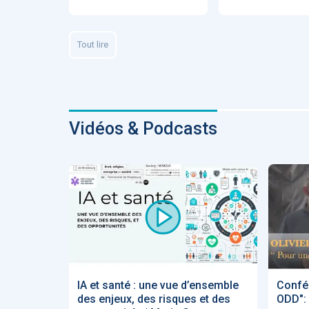
Fidelity of
Medical
Reasoning 
Large
Tout lire
Language
Models
Vidéos & Podcasts
MEMBRES BEES
Amélie BEA
Associée KO
santé
IA et santé : une vue d’ensemble
Confé
des enjeux, des risques et des
ODD": 