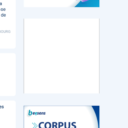
a
ose
 de
tch
E-santé : Moins
AI helps reading-
Le géant chinois
SBOURG
de levées de
room
de l’Internet
 en
fonds en 2022,
radiologists
Baidu prévoit de
mais de plus
differentiate
lancer en mars
ns de
gros tickets
colon cancer
un chatbot d’IA
from diverticulitis
similaire au
ChatGPT
d’OpenAI
‹
1
2
3
4
5
›
es