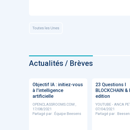
ApTeleCare
H
Toutes les Unes
VIDÉO
1015
Actualités / Brèves
Cancer du sein : de
nouvelles pistes pour d
Objectif IA : initiez-vous
23 Questions I
détections précoces - .
à l'intelligence
BLOCKCHAIN & 
artificielle
edition
OPENCLASSROOMS.COM ,
YOUTUBE - ANCA PET
17/08/2021
07/04/2021
Partagé par :
Équipe Beesens
Partagé par :
Beesen
DOCUMENTATIO