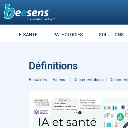
Le moteur de recherch
E-SANTE
PATHOLOGIES
SOLUTIONS
Résultats croisés avec :
DIABÈT
Aller à
Accueil Intelligence Artificielle
1313
Accueil Coronavirus - Covid 19
Définitions
1121
ARTICLES
7264
Enjeux
685
L’influence es
Accueil Télémédecine
519
tout un mess
Actualités
Vidéos...
Documentations
Document
Éthique
476
Sécurité
474
Évolution des usages
447
Données de santé
384
Réalité virtuelle
372
Patients - Quantified Self -
Empowerment
361