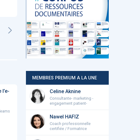
Urgences
KANOPÉE
POSOS
Chrono Regul
‹
1
2
3
4
5
›
MEMBRES PREMIUM A LA UNE
 tendance, entretien
Nature Medicine publishes
Cancer du sein 
c Alexei Grinbaum, CEA
breakthrough Owkin
première fois,
l’e-
Celine Aknine
research on the first e...
intelligence arti
Consultante- marketing -
engagement patient-
Teams
‹
1
2
3
4
5
›
Nawel HAFIZ
Coach professionnelle
certifiée / Formatrice