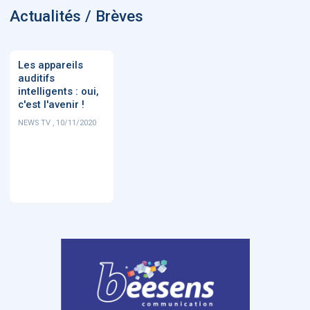
Actualités / Brèves
DOCUMENTATION
886
Fidelity of
Artificial
Les appareils
Medical
Intelligence
auditifs
Reasoning in
for
intelligents : oui,
Large
Cardiovascular
Language
Care in Action
c'est l'avenir !
Models
NEWS TV , 10/11/2020
‹
1
2
3
4
5
›
MEMBRES BEESENS
52
Amélie BEAUX
Associée KOS AVOCATS en e-
santé
‹
1
2
3
›