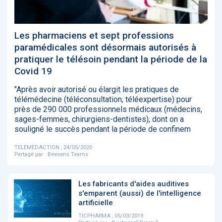
‹
1
2
3
4
5
›
Les pharmaciens et sept professions
ACTUALITÉS
2885
paramédicales sont désormais autorisés à
pratiquer le télésoin pendant la période de la
Covid 19
"Après avoir autorisé ou élargit les pratiques de
E-Santé : il est
FDA clears new
Attention à
O
temps de
AI-powered
ChatGPT, ce
C
télémédecine (téléconsultation, téléexpertise) pour
procéder à une
cardiac imaging
n’est qu’un
a
près de 290 000 professionnels médicaux (médecins,
grande
solution
illusionniste du
d
sages-femmes, chirurgiens-dentistes), dont on a
révolution en
sens - L'ADN
souligné le succès pendant la période de confinem
Afrique !
TELEMEDACTION , 24/05/2020
Partagé par :
Beesens Teams
Les fabricants d'aides auditives
‹
1
2
3
4
5
›
s'emparent (aussi) de l'intelligence
artificielle
TICPHARMA , 05/03/2019