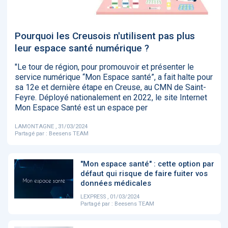
‹
1
2
3
4
5
›
Pourquoi les Creusois n'utilisent pas plus
ACTUALITÉS
2885
leur espace santé numérique ?
"Le tour de région, pour promouvoir et présenter le
service numérique “Mon Espace santé”, a fait halte pour
sa 12e et dernière étape en Creuse, au CMN de Saint-
E-Santé : il est
FDA clears new
Attention à
O
Feyre. Déployé nationalement en 2022, le site Internet
temps de
AI-powered
ChatGPT, ce
C
Mon Espace Santé est un espace per
procéder à une
cardiac imaging
n’est qu’un
a
grande
solution
illusionniste du
d
révolution en
sens - L'ADN
LAMONTAGNE , 31/03/2024
Afrique !
Partagé par :
Beesens TEAM
"Mon espace santé" : cette option par
défaut qui risque de faire fuiter vos
données médicales
‹
1
2
3
4
5
›
LEXPRESS , 01/03/2024
Partagé par :
Beesens TEAM