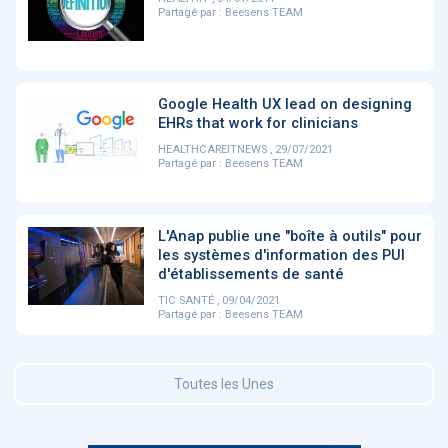
Partagé par :
Beesens TEAM
DOCUMENTATION
886
Fidelity of
Artificial
Medical
Intelligence
Google Health UX lead on designing
Reasoning in
for
EHRs that work for clinicians
Large
Cardiovascular
Language
Care in Action
HEALTHCAREITNEWS , 29/07/2021
Models
Partagé par :
Beesens TEAM
‹
1
2
3
4
5
›
L'Anap publie une "boîte à outils" pour
les systèmes d'information des PUI
d'établissements de santé
MEMBRES BEESENS
52
TIC SANTÉ , 09/04/2021
Partagé par :
Beesens TEAM
Amélie BEAUX
Associée KOS AVOCATS en e-
santé
Toutes les Unes
‹
1
2
3
›