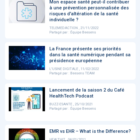
PRODUITS
Mon espace santé peut-il contribuer
144
à une prévention personnalisée des
risques d'altération de la santé
individuelle ?
TELEMEDACTION , 21/11/2022
ApTeleCare
H'ABILITY
TABSANTE
V
Partagé par :
Équipe Beesens
La France présente ses priorités
dans la santé numérique pendant sa
‹
1
2
3
4
5
›
présidence européenne
L'USINE DIGITALE , 11/02/2022
Partagé par :
Beesens TEAM
VIDÉO
1015
Lancement de la saison 2 du Café
HealthTech Podcast
BUZZ-ESANTE , 25/10/2021
Cancer du sein : de
"Le stéthoscope du 21ème
«U
Partagé par :
Équipe Beesens
nouvelles pistes pour des
siècle": comment
re
détections précoces - ...
l'intelligence artificiell...
int
qui
EMR vs EHR – What is the Difference?
‹
1
2
3
4
5
›
HEALTHIT , 04/01/2011