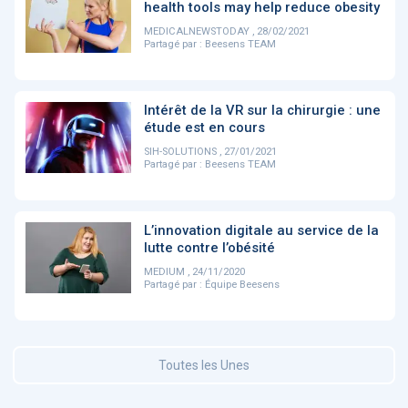
health tools may help reduce obesity
MEDICALNEWSTODAY , 28/02/2021
Partagé par :
Beesens TEAM
DOCUMENTATION
886
Fidelity of
Artificial
Medical
Intelligence
Reasoning in
for
Intérêt de la VR sur la chirurgie : une
Large
Cardiovascular
étude est en cours
Language
Care in Action
Models
SIH-SOLUTIONS , 27/01/2021
Partagé par :
Beesens TEAM
‹
1
2
3
4
5
›
L’innovation digitale au service de la
lutte contre l’obésité
MEMBRES BEESENS
52
MEDIUM , 24/11/2020
Partagé par :
Équipe Beesens
Amélie BEAUX
Associée KOS AVOCATS en e-
santé
Toutes les Unes
‹
1
2
3
›