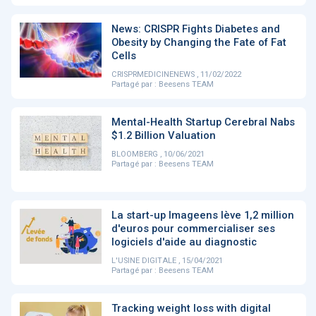
PRODUITS
144
News: CRISPR Fights Diabetes and
Obesity by Changing the Fate of Fat
Cells
ApTeleCare
H'ABILITY
TABSANTE
V
CRISPRMEDICINENEWS , 11/02/2022
Partagé par :
Beesens TEAM
Mental-Health Startup Cerebral Nabs
‹
1
2
3
4
5
›
$1.2 Billion Valuation
BLOOMBERG , 10/06/2021
Partagé par :
Beesens TEAM
VIDÉO
1015
La start-up Imageens lève 1,2 million
d'euros pour commercialiser ses
logiciels d'aide au diagnostic
Cancer du sein : de
"Le stéthoscope du 21ème
«U
nouvelles pistes pour des
siècle": comment
re
L'USINE DIGITALE , 15/04/2021
détections précoces - ...
l'intelligence artificiell...
int
Partagé par :
Beesens TEAM
qui
Tracking weight loss with digital
‹
1
2
3
4
5
›