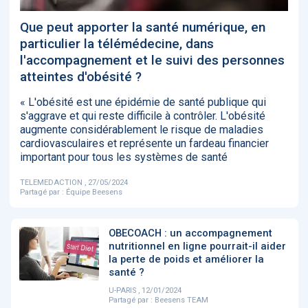
‹
1
2
3
4
5
›
Que peut apporter la santé numérique, en
particulier la télémédecine, dans
l'accompagnement et le suivi des personnes
ACTUALITÉS
2885
atteintes d'obésité ?
« L'obésité est une épidémie de santé publique qui
s'aggrave et qui reste difficile à contrôler. L'obésité
E-Santé : il est
FDA clears new
Attention à
O
augmente considérablement le risque de maladies
temps de
AI-powered
ChatGPT, ce
C
cardiovasculaires et représente un fardeau financier
procéder à une
cardiac imaging
n’est qu’un
a
important pour tous les systèmes de santé
grande
solution
illusionniste du
d
révolution en
sens - L'ADN
Afrique !
TELEMEDACTION , 27/05/2024
Partagé par :
Équipe Beesens
OBECOACH : un accompagnement
nutritionnel en ligne pourrait-il aider
la perte de poids et améliorer la
‹
1
2
3
4
5
›
santé ?
U-PARIS , 12/01/2024
Partagé par :
Beesens TEAM