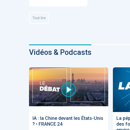
Fidelity of
Medical
Reasoning 
Large
Tout lire
Language
Models
Vidéos & Podcasts
MEMBRES BEES
Amélie BEA
Associée KO
santé
IA : la Chine devant les États-Unis
La pép
? • FRANCE 24
des f
enviro