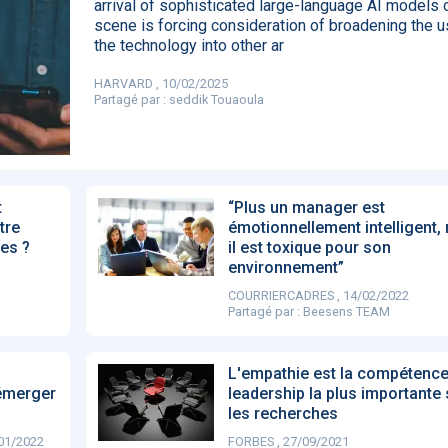
arrival of sophisticated large-language AI models 
85
scene is forcing consideration of broadening the u
the technology into other ar
HARVARD , 10/02/2025
Partagé par :
seddik Touaoula
DA clears new
Attention à
OpenAI lance
L'Apple Wa
I-powered
ChatGPT, ce
ChatGPT Plus, un
capable
ardiac imaging
n’est qu’un
abonnement à 20
d'annoncer
lution
illusionniste du
dollars par mois
avance les
sens - L'ADN
inflammatio
l'intestin
t
“Plus un manager est
tre
émotionnellement intelligent,
es ?
il est toxique pour son
environnement”
COURRIERCADRES , 14/02/2022
Partagé par :
Beesens TEAM
L'empathie est la compétence
émerger
leadership la plus importante
les recherches
01/2022
FORBES , 27/09/2021