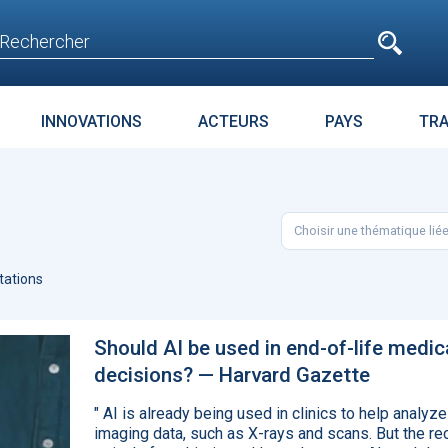
e
n'est pas accessible
aux non inscrits
INNOVATIONS
ACTEURS
PAYS
TR
E
SURPOIDS-OBÉSITÉ
JURIDIQUE
ENJEUX
PARC
Choisir une thématique lié
t avant
Microsoft accroche
La téléméd
age
GPT-4 à Bing et Edge
doit pas dev
ations
food de la 
Should AI be used in end-of-life medic
decisions? — Harvard Gazette
" AI is already being used in clinics to help analyze
imaging data, such as X-rays and scans. But the re