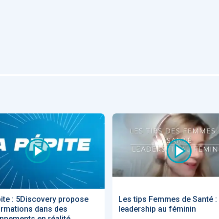
Artificial
Economic
Intelligence
Value of AI in
in
for
Radiology
Cardiovascular
Care in Action
ENS
52
UX
Anne Baille
S AVOCATS en e-
ite : 5Discovery propose
Les tips Femmes de Santé :
ormations dans des
leadership au féminin
nnements en réalité