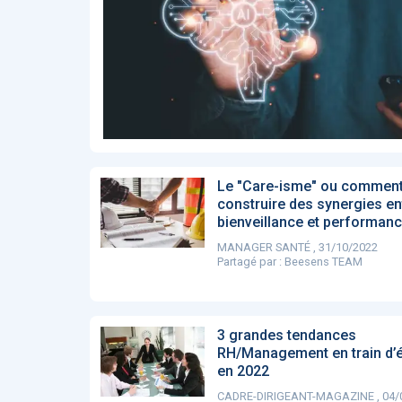
Affinez par
date
ACTUALITÉS
28
2022
658
2021
1693
2020
1998
2019
1137
E-Santé : il est
F
2017
442
temps de
A
Voir plus
procéder à une
c
grande
so
révolution en
Affinez par
langue
Afrique !
Français
6083
Le "Care-isme" ou commen
Anglais
construire des synergies en
1181
bienveillance et performanc
Affinez par
pays
MANAGER SANTÉ , 31/10/2022
France
6068
Partagé par :
Beesens TEAM
Etats-Unis
919
Belgique
67
Voir plus
3 grandes tendances
PRODUITS
144
RH/Management en train d’
en 2022
CADRE-DIRIGEANT-MAGAZINE , 04/