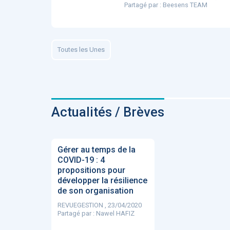
Partagé par :
Beesens TEAM
ApTeleCare
H
Toutes les Unes
VIDÉO
1015
Actualités / Brèves
Cancer du sein : de
nouvelles pistes pour d
Gérer au temps de la
détections précoces - .
COVID-19 : 4
propositions pour
développer la résilience
de son organisation
REVUEGESTION , 23/04/2020
Partagé par :
Nawel HAFIZ
DOCUMENTATIO