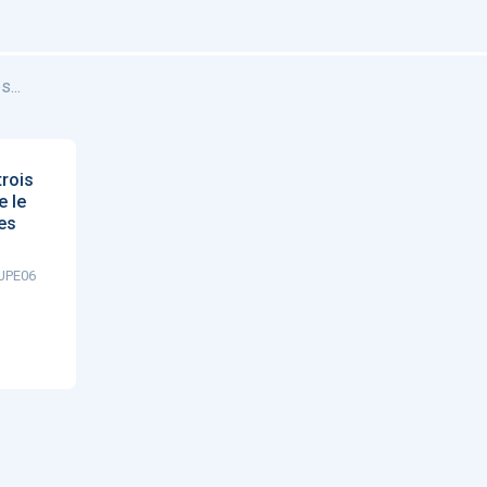
...
trois
e le
es
 UPE06