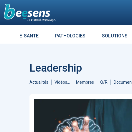
Le moteur de recherch
E-SANTE
PATHOLOGIES
SOLUTIONS
Résultats croisés avec :
DIABÈT
Aller à
Accueil Intelligence Artificielle
1313
Accueil Coronavirus - Covid 19
Leadership
1121
ARTICLES
7264
Enjeux
685
L’influence es
Accueil Télémédecine
519
tout un mess
Actualités
Vidéos...
Membres
Q/R
Document
Éthique
476
Sécurité
474
Évolution des usages
447
Données de santé
384
Réalité virtuelle
372
Patients - Quantified Self -
Empowerment
361