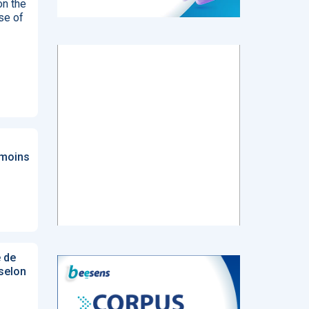
on the
se of
tch
E-santé : Moins
AI helps reading-
Le géant chinois
de levées de
room
de l’Internet
 en
fonds en 2022,
radiologists
Baidu prévoit de
mais de plus
differentiate
lancer en mars
ns de
gros tickets
colon cancer
un chatbot d’IA
from diverticulitis
similaire au
ChatGPT
d’OpenAI
 moins
‹
1
2
3
4
5
›
 de
 selon