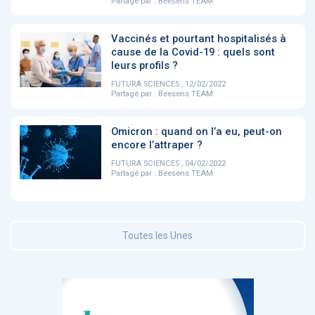
Partagé par :
Beesens TEAM
DOCUMENTATION
Vaccinés et pourtant hospitalisés à
886
cause de la Covid-19 : quels sont
Fidelity of
Artificial
leurs profils ?
Medical
Intelligence
Reasoning in
for
FUTURA SCIENCES , 12/02/2022
Large
Cardiovascular
Partagé par :
Beesens TEAM
Language
Care in Action
Models
Omicron : quand on l’a eu, peut-on
encore l’attraper ?
‹
1
2
3
4
5
›
FUTURA SCIENCES , 04/02/2022
Partagé par :
Beesens TEAM
MEMBRES BEESENS
52
Amélie BEAUX
Toutes les Unes
Associée KOS AVOCATS en e-
santé
‹
1
2
3
›