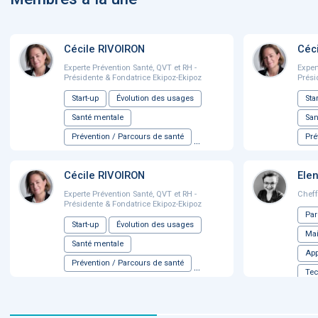
Cécile RIVOIRON
Céc
Experte Prévention Santé, QVT et RH -
Exper
Présidente & Fondatrice Ekipoz-Ekipoz
Prési
Start-up
Évolution des usages
Sta
Santé mentale
San
Prévention / Parcours de santé
Pré
...
Cécile RIVOIRON
Ele
Experte Prévention Santé, QVT et RH -
Cheff
Présidente & Fondatrice Ekipoz-Ekipoz
Par
Start-up
Évolution des usages
Mai
Santé mentale
App
Prévention / Parcours de santé
...
Tec