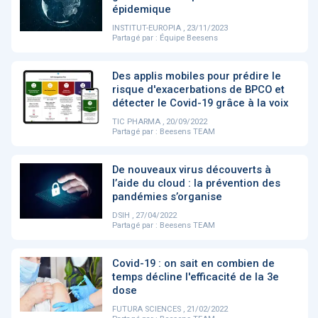
PRODUITS
144
épidemique
INSTITUT-EUROPIA , 23/11/2023
Partagé par :
Équipe Beesens
ApTeleCare
H'ABILITY
TABSANTE
V
Des applis mobiles pour prédire le
risque d'exacerbations de BPCO et
détecter le Covid-19 grâce à la voix
TIC PHARMA , 20/09/2022
‹
1
2
3
4
5
›
Partagé par :
Beesens TEAM
De nouveaux virus découverts à
VIDÉO
1015
l’aide du cloud : la prévention des
pandémies s’organise
DSIH , 27/04/2022
Partagé par :
Beesens TEAM
Cancer du sein : de
"Le stéthoscope du 21ème
«U
nouvelles pistes pour des
siècle": comment
re
Covid-19 : on sait en combien de
détections précoces - ...
l'intelligence artificiell...
int
temps décline l'efficacité de la 3e
qui
dose
FUTURA SCIENCES , 21/02/2022
‹
1
2
3
4
5
›