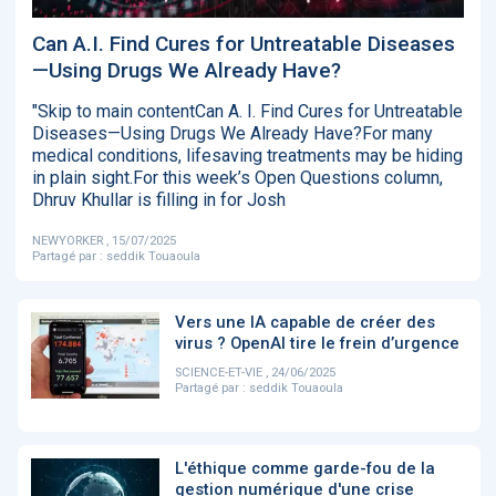
‹
1
2
3
4
5
›
Can A.I. Find Cures for Untreatable Diseases
—Using Drugs We Already Have?
ACTUALITÉS
2885
"Skip to main contentCan A. I. Find Cures for Untreatable
Diseases—Using Drugs We Already Have?For many
medical conditions, lifesaving treatments may be hiding
in plain sight.For this week’s Open Questions column,
Dhruv Khullar is filling in for Josh
E-Santé : il est
FDA clears new
Attention à
O
temps de
AI-powered
ChatGPT, ce
C
procéder à une
cardiac imaging
n’est qu’un
a
NEWYORKER , 15/07/2025
grande
solution
illusionniste du
d
Partagé par :
seddik Touaoula
révolution en
sens - L'ADN
Afrique !
Vers une IA capable de créer des
virus ? OpenAI tire le frein d’urgence
SCIENCE-ET-VIE , 24/06/2025
Partagé par :
seddik Touaoula
‹
1
2
3
4
5
›
L'éthique comme garde-fou de la
gestion numérique d'une crise