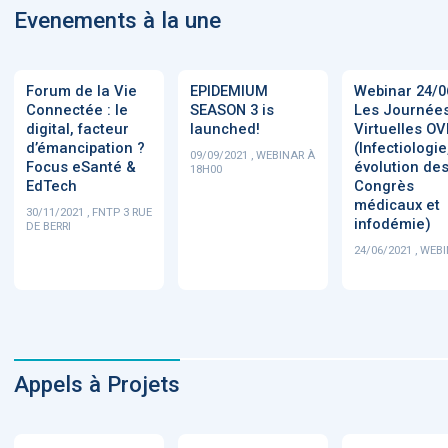
Evenements à la une
Forum de la Vie
EPIDEMIUM
Webinar 24/0
Connectée : le
SEASON 3 is
Les Journée
digital, facteur
launched!
Virtuelles OV
d’émancipation ?
(Infectiologie
09/09/2021 , WEBINAR À
Focus eSanté &
évolution de
18H00
EdTech
Congrès
médicaux et
30/11/2021 , FNTP 3 RUE
infodémie)
DE BERRI
24/06/2021 , WEB
Appels à Projets