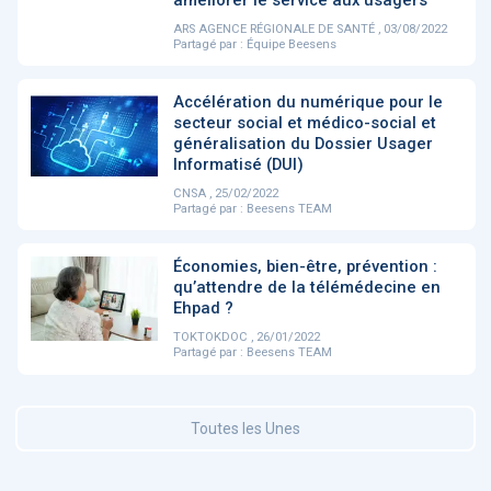
ARS AGENCE RÉGIONALE DE SANTÉ , 03/08/2022
Partagé par :
Équipe Beesens
DOCUMENTATION
886
Fidelity of
Artificial
Accélération du numérique pour le
Medical
Intelligence
secteur social et médico-social et
Reasoning in
for
généralisation du Dossier Usager
Large
Cardiovascular
Language
Care in Action
Informatisé (DUI)
Models
CNSA , 25/02/2022
Partagé par :
Beesens TEAM
‹
1
2
3
4
5
›
Économies, bien-être, prévention :
qu’attendre de la télémédecine en
Ehpad ?
MEMBRES BEESENS
52
TOKTOKDOC , 26/01/2022
Amélie BEAUX
Partagé par :
Beesens TEAM
Associée KOS AVOCATS en e-
santé
Toutes les Unes
‹
1
2
3
›