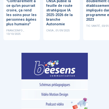
"Contrairement à
CNSA publie la
doublement 
ce qu'on pourrait
feuille de route
établissemen
croire, ça rend
stratégique IA
impliqués da
les soins pour les
2025-2026 de la
programme 
personnes âgées
branche
2023
plus humains"
Autonomie
TIC SANTÉ , 03/0
FRANCEINFO ,
CNSA , 01/09/2025
13/10/2025