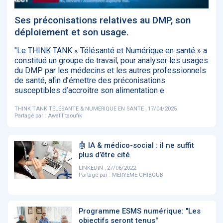
‹
1
2
3
4
5
›
Ses préconisations relatives au DMP, son
déploiement et son usage.
ACTUALITÉS
2885
"Le THINK TANK « Télésanté et Numérique en santé » a
constitué un groupe de travail, pour analyser les usages
du DMP par les médecins et les autres professionnels
de santé, afin d’émettre des préconisations
susceptibles d’accroitre son alimentation e
E-Santé : il est
FDA clears new
Attention à
O
temps de
AI-powered
ChatGPT, ce
C
procéder à une
cardiac imaging
n’est qu’un
a
THINK TANK TÉLÉSANTE & NUMERIQUE EN SANTE , 17/04/2025
grande
solution
illusionniste du
d
Partagé par :
Awatif taoufik
révolution en
sens - L'ADN
Afrique !
🤖 IA & médico-social : il ne suffit
plus d’être cité
LINKEDIN , 27/06/2022
Partagé par :
MERYEME CHIBOUB
‹
1
2
3
4
5
›
Programme ESMS numérique: "Les
objectifs seront tenus"