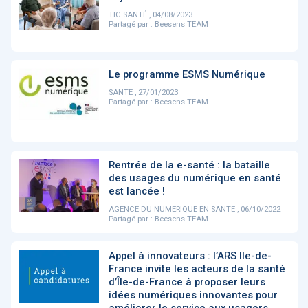
PRODUITS
144
TIC SANTÉ , 04/08/2023
Partagé par :
Beesens TEAM
ApTeleCare
H'ABILITY
TABSANTE
V
Le programme ESMS Numérique
SANTE , 27/01/2023
Partagé par :
Beesens TEAM
‹
1
2
3
4
5
›
Rentrée de la e-santé : la bataille
VIDÉO
1015
des usages du numérique en santé
est lancée !
AGENCE DU NUMERIQUE EN SANTE , 06/10/2022
Partagé par :
Beesens TEAM
Cancer du sein : de
"Le stéthoscope du 21ème
«U
nouvelles pistes pour des
siècle": comment
re
Appel à innovateurs : l’ARS Ile-de-
détections précoces - ...
l'intelligence artificiell...
int
France invite les acteurs de la santé
qui
d’Île-de-France à proposer leurs
idées numériques innovantes pour
‹
1
2
3
4
5
›
améliorer le service aux usagers