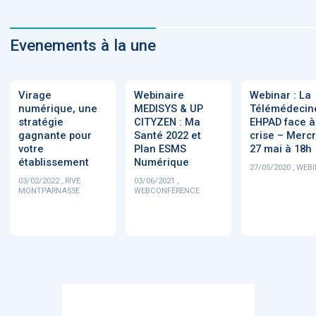
Evenements à la une
Virage
Webinaire
Webinar : La
numérique, une
MEDISYS & UP
Télémédecin
stratégie
CITYZEN : Ma
EHPAD face à
gagnante pour
Santé 2022 et
crise – Merc
votre
Plan ESMS
27 mai à 18h
établissement
Numérique
27/05/2020 , WEB
03/02/2022 , RIVE
03/06/2021 ,
MONTPARNASSE
WEBCONFÉRENCE