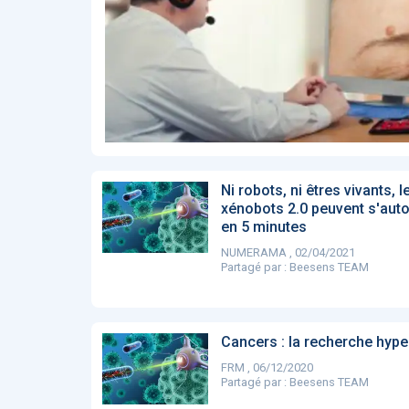
Affinez par
date
ACTUALITÉS
28
2022
658
2021
1693
2020
1998
2019
1137
E-Santé : il est
F
2017
442
temps de
A
Voir plus
procéder à une
c
grande
so
révolution en
Affinez par
langue
Afrique !
Français
6083
Ni robots, ni êtres vivants, l
Anglais
1181
xénobots 2.0 peuvent s'auto
en 5 minutes
Affinez par
pays
NUMERAMA , 02/04/2021
France
6068
Partagé par :
Beesens TEAM
Etats-Unis
919
Belgique
67
Voir plus
Cancers : la recherche hype
PRODUITS
144
FRM , 06/12/2020
Partagé par :
Beesens TEAM