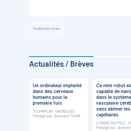
ApTeleCare
H
Toutes les Unes
VIDÉO
1015
Actualités / Brèves
Cancer du sein : de
nouvelles pistes pour d
Un ordinateur implanté
Ce mini robot es
détections précoces - .
dans des cerveaux
capable de navi
humains pour la
dans le systèm
première fois
vasculaire céréb
sans abîmer les
TECHNPLAY , 04/08/2022
capillaires
Partagé par :
Beesens TEAM
L'USINE DIGITALE , 
DOCUMENTATIO
Partagé par :
Beesen