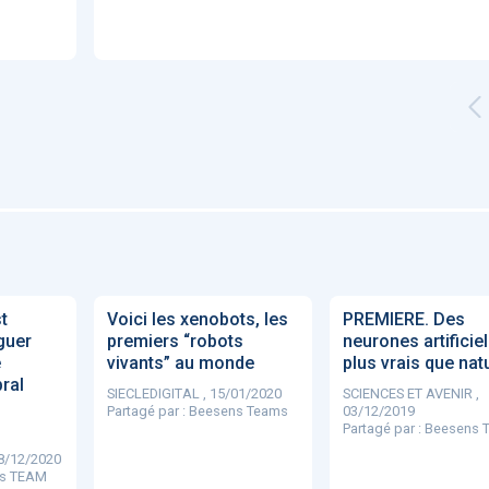
'ABILITY
TABSANTE
Virtysens
Urgences
Chrono Pro
"Le stéthoscope du 21ème
«Une avancée
LMI
es
siècle": comment
remarquable» : ces
ave
t
Voici les xenobots, les
PREMIERE. Des
..
l'intelligence artificiell...
intelligences artificielles
guer
premiers “robots
neurones artificie
qui aide...
e
vivants” au monde
plus vrais que nat
ral
SIECLEDIGITAL , 15/01/2020
SCIENCES ET AVENIR ,
Partagé par :
Beesens Teams
03/12/2019
Partagé par :
Beesens 
28/12/2020
N
886
s TEAM