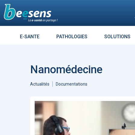
Le moteur de recherch
E-SANTE
PATHOLOGIES
SOLUTIONS
Résultats croisés avec :
DIABÈT
Aller à
Accueil Intelligence Artificielle
1313
Accueil Coronavirus - Covid 19
Nanomédecine
1121
ARTICLES
7264
Enjeux
685
L’influence es
Accueil Télémédecine
519
tout un mess
Actualités
Documentations
Éthique
476
Sécurité
474
Évolution des usages
447
Données de santé
384
Réalité virtuelle
372
Patients - Quantified Self -
Empowerment
361