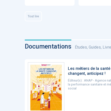
Fidelity of
Medical
Reasoning 
Large
Tout lire
Language
Models
Documentations
Études, Guides, Livres
MEMBRES BEES
Amélie BEA
Les métiers de la santé
Associée KO
changent, anticipez !
santé
Éditeur(s) : ANAP - Agence na
la performance sanitaire et m
social