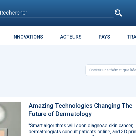
e
n'est pas accessible
aux non inscrits
INNOVATIONS
ACTEURS
PAYS
TR
E
SURPOIDS-OBÉSITÉ
JURIDIQUE
ENJEUX
PARC
Choisir une thématique lié
t avant
Microsoft accroche
La téléméd
age
GPT-4 à Bing et Edge
doit pas dev
food de la 
Amazing Technologies Changing The
Future of Dermatology
"Smart algorithms will soon diagnose skin cancer,
dermatologists consult patients online, and 3D pri