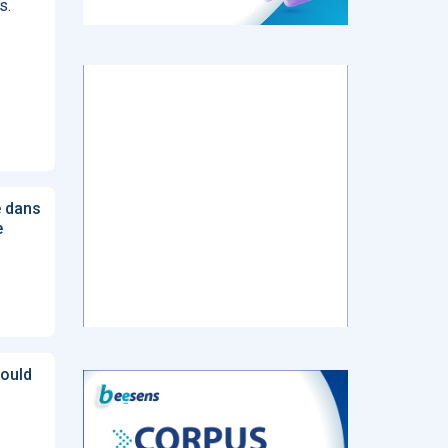
s.
tch
E-santé : Moins
AI helps reading-
Le géant chinois
de levées de
room
de l’Internet
 en
fonds en 2022,
radiologists
Baidu prévoit de
mais de plus
differentiate
lancer en mars
ns de
gros tickets
colon cancer
un chatbot d’IA
from diverticulitis
similaire au
ChatGPT
e dans
d’OpenAI
e
‹
1
2
3
4
5
›
ould