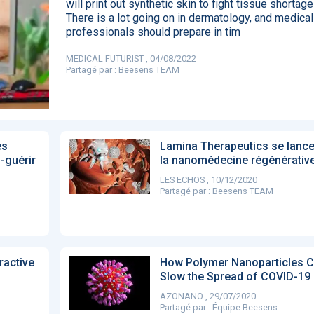
will print out synthetic skin to fight tissue shortage
85
There is a lot going on in dermatology, and medical
professionals should prepare in tim
MEDICAL FUTURIST , 04/08/2022
Partagé par :
Beesens TEAM
DA clears new
Attention à
OpenAI lance
L'Apple Wa
I-powered
ChatGPT, ce
ChatGPT Plus, un
capable
ardiac imaging
n’est qu’un
abonnement à 20
d'annoncer
lution
illusionniste du
dollars par mois
avance les
sens - L'ADN
inflammatio
l'intestin
es
Lamina Therapeutics se lanc
-guérir
la nanomédecine régénérativ
LES ECHOS , 10/12/2020
Partagé par :
Beesens TEAM
ractive
How Polymer Nanoparticles C
Slow the Spread of COVID-19
AZONANO , 29/07/2020
Partagé par :
Équipe Beesens