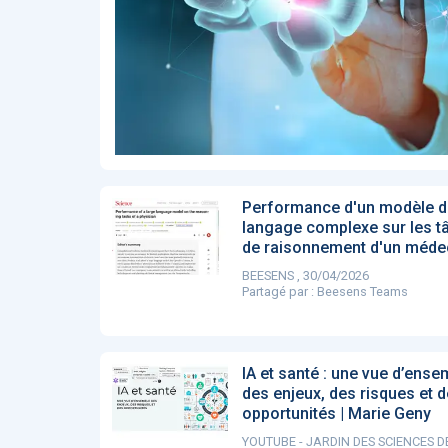
Affinez par
date
ACTUALITÉS
28
2022
658
2021
1693
2020
1998
2019
1137
E-Santé : il est
F
2017
442
temps de
A
Voir plus
procéder à une
c
grande
so
révolution en
Affinez par
langue
Afrique !
Français
6083
Performance d'un modèle d
Anglais
langage complexe sur les t
1181
de raisonnement d'un méde
Affinez par
pays
BEESENS , 30/04/2026
France
6068
Partagé par :
Beesens Teams
Etats-Unis
919
Belgique
67
Voir plus
IA et santé : une vue d’ense
PRODUITS
144
des enjeux, des risques et 
opportunités | Marie Geny
YOUTUBE - JARDIN DES SCIENCES D