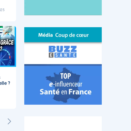
025
s
elle ?