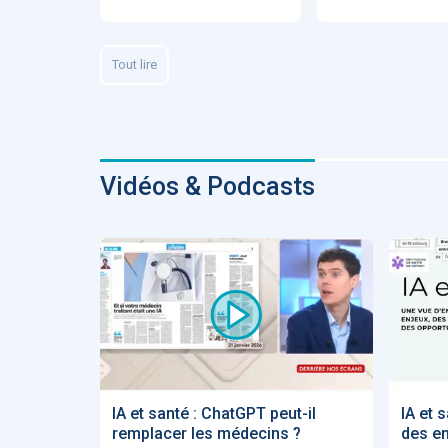
Fidelity of
Medical
Reasoning 
Large
Tout lire
Language
Models
Vidéos & Podcasts
MEMBRES BEES
Amélie BEA
Associée KO
santé
IA et santé : ChatGPT peut-il
IA et 
remplacer les médecins ?
des en