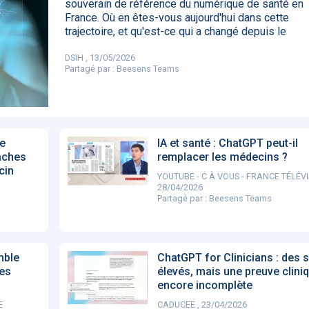
souverain de référence du numérique de santé en
85
France. Où en êtes-vous aujourd'hui dans cette
trajectoire, et qu'est-ce qui a changé depuis le
DSIH , 13/05/2026
Partagé par :
Beesens Teams
DA clears new
Attention à
OpenAI lance
L'Apple Wa
I-powered
ChatGPT, ce
ChatGPT Plus, un
capable
ardiac imaging
n’est qu’un
abonnement à 20
d'annoncer
lution
illusionniste du
dollars par mois
avance les
sens - L'ADN
inflammatio
l'intestin
e
IA et santé : ChatGPT peut-il
âches
remplacer les médecins ?
cin
YOUTUBE - C À VOUS - FRANCE TÉLÉVI
28/04/2026
Partagé par :
Beesens Teams
mble
ChatGPT for Clinicians : des 
des
élevés, mais une preuve clini
encore incomplète
E
CADUCEE , 23/04/2026