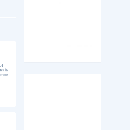
of
ns la
gence