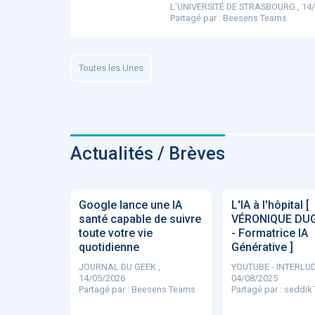
L'UNIVERSITÉ DE STRASBOURG , 14
Partagé par :
Beesens Teams
ApTeleCare
H
Toutes les Unes
VIDÉO
1015
Actualités / Brèves
Cancer du sein : de
nouvelles pistes pour d
Google lance une IA
L'IA à l'hôpital [
détections précoces - .
santé capable de suivre
VÉRONIQUE DU
toute votre vie
- Formatrice IA
quotidienne
Générative ]
JOURNAL DU GEEK ,
YOUTUBE - INTERLUD
14/05/2026
04/08/2025
Partagé par :
Beesens Teams
Partagé par :
seddik
DOCUMENTATIO