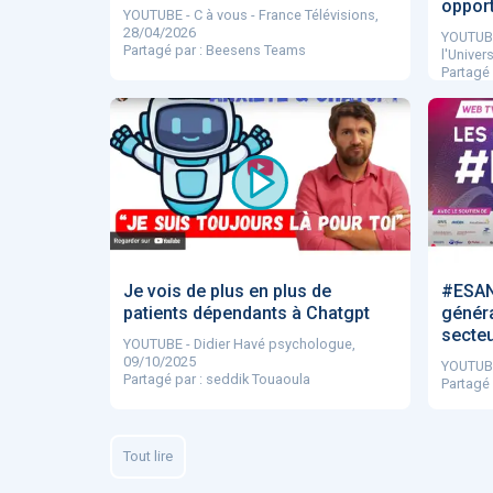
opport
YOUTUBE - C à vous - France Télévisions,
28/04/2026
YOUTUBE
Partagé par : Beesens Teams
l'Univer
Partagé
Je vois de plus en plus de
#ESANT
patients dépendants à Chatgpt
généra
secteu
YOUTUBE - Didier Havé psychologue,
09/10/2025
YOUTUBE 
Partagé par : seddik Touaoula
Partagé 
Tout lire