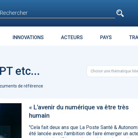
e
n'est pas accessible
aux non inscrits
INNOVATIONS
ACTEURS
PAYS
TR
E
SURPOIDS-OBÉSITÉ
JURIDIQUE
ENJEUX
PARC
PT etc...
Choisir une thématique lié
t avant
Microsoft accroche
La téléméd
age
GPT-4 à Bing et Edge
doit pas dev
cuments de référence
food de la 
« L'avenir du numérique va être très
humain
"Cela fait deux ans que La Poste Santé & Autonom
été lancée avec l'ambition de faire émerger un act