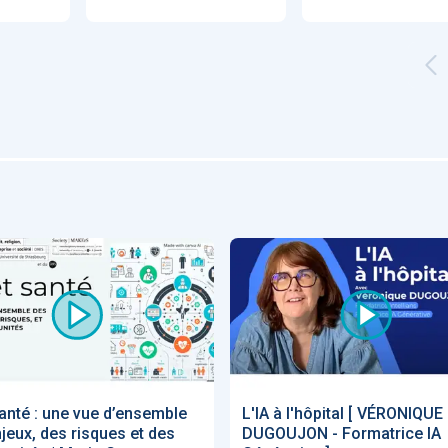
Artificial
Economic
Intelligence
Value of AI in
in
for
Radiology
Cardiovascular
Care in Action
ENS
52
UX
Anne Baille
S AVOCATS en e-
santé : une vue d’ensemble
L'IA à l'hôpital [ VÉRONIQUE
jeux, des risques et des
DUGOUJON - Formatrice IA