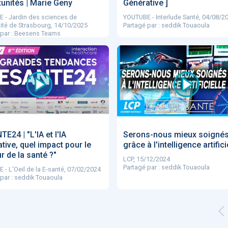
unités | Marie Geny
Générative ]
 - Jardin des sciences de
YOUTUBE - Interlude Santé, 04/08/2
sité de Strasbourg, 14/10/2025
Partagé par : seddik Touaoula
 par : Beesens Teams
E24 | "L'IA et l'IA
Serons-nous mieux soigné
tive, quel impact pour le
grâce à l'intelligence artifici
r de la santé ?"
LCP, 15/12/2024
Partagé par : seddik Touaoula
- L'Oeil de la E-santé, 07/02/2024
par : seddik Touaoula