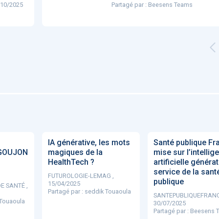
/10/2025
Partagé par :
Beesens Teams
'ABILITY
TABSANTE
Virtysens
Urgences
Chrono Pro
"Le stéthoscope du 21ème
«Une avancée
LMI
es
siècle": comment
remarquable» : ces
ave
IA générative, les mots
Santé publique Fr
..
l'intelligence artificiell...
intelligences artificielles
GOUJON
magiques de la
mise sur l’intellig
qui aide...
HealthTech ?
artificielle généra
service de la sant
FUTUROLOGIE-LEMAG ,
publique
15/04/2025
E SANTÉ ,
Partagé par :
seddik Touaoula
SANTEPUBLIQUEFRANC
 Touaoula
30/07/2025
N
Partagé par :
Beesens 
886