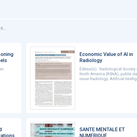
...
soning
Economic Value of AI in
els
Radiology
en
Éditeur(s) : Radiological Society 
North America (RSNA), publié da
revue Radiology: Artificial Intelli
d
SANTE MENTALE ET
vations
NUMERIQUE