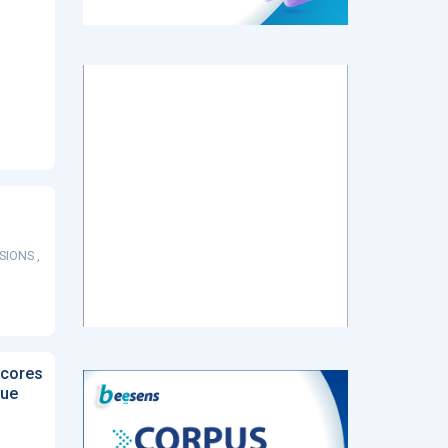
tch
E-santé : Moins
AI helps reading-
Le géant chinois
de levées de
room
de l’Internet
 en
fonds en 2022,
radiologists
Baidu prévoit de
mais de plus
differentiate
lancer en mars
ns de
gros tickets
colon cancer
un chatbot d’IA
from diverticulitis
similaire au
ChatGPT
d’OpenAI
SIONS ,
‹
1
2
3
4
5
›
scores
que