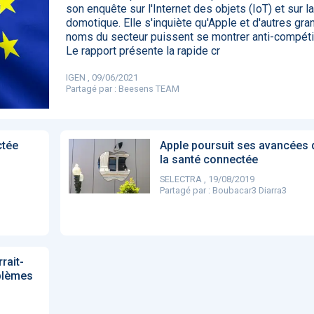
son enquête sur l'Internet des objets (IoT) et sur la
85
domotique. Elle s'inquiète qu'Apple et d'autres gra
noms du secteur puissent se montrer anti-compétit
Le rapport présente la rapide cr
DA clears new
Attention à
OpenAI lance
L'Apple Wa
IGEN , 09/06/2021
I-powered
ChatGPT, ce
ChatGPT Plus, un
capable
Partagé par :
Beesens TEAM
ardiac imaging
n’est qu’un
abonnement à 20
d'annoncer
lution
illusionniste du
dollars par mois
avance les
sens - L'ADN
inflammatio
l'intestin
ctée
Apple poursuit ses avancées 
la santé connectée
SELECTRA , 19/08/2019
Partagé par :
Boubacar3 Diarra3
rait-
oblèmes