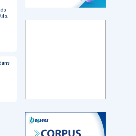
nds
ifs.
tch
E-santé : Moins
AI helps reading-
Le géant chinois
de levées de
room
de l’Internet
 en
fonds en 2022,
radiologists
Baidu prévoit de
mais de plus
differentiate
lancer en mars
ns de
gros tickets
colon cancer
un chatbot d’IA
from diverticulitis
similaire au
dans
ChatGPT
d’OpenAI
‹
1
2
3
4
5
›