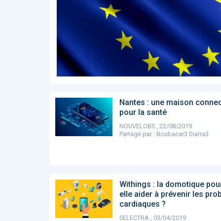
Affinez par
date
ACTUALITÉS
28
2022
658
2021
1693
2020
1998
2019
1137
E-Santé : il est
F
2017
442
temps de
A
Voir plus
procéder à une
c
grande
so
révolution en
Affinez par
langue
Afrique !
Français
6083
Nantes : une maison conne
Anglais
pour la santé
1181
NOUVELOBS , 22/08/2019
Affinez par
pays
Partagé par :
Boubacar3 Diarra3
France
6068
Etats-Unis
919
Belgique
67
Voir plus
Withings : la domotique pour
PRODUITS
144
elle aider à prévenir les pr
cardiaques ?
SELECTRA , 03/04/2019