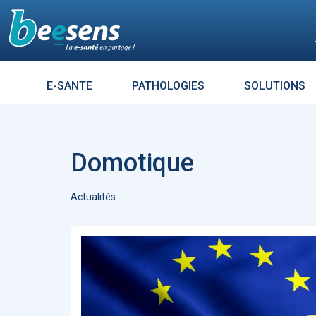
Le moteur de recherch
E-SANTE
PATHOLOGIES
SOLUTIONS
Résultats croisés avec :
DIABÈT
Aller à
Accueil Intelligence Artificielle
1313
Accueil Coronavirus - Covid 19
Domotique
1121
ARTICLES
7264
Enjeux
685
L’influence es
Accueil Télémédecine
519
tout un mess
Actualités
Éthique
476
Sécurité
474
Évolution des usages
447
Données de santé
384
Réalité virtuelle
372
Patients - Quantified Self -
Empowerment
361