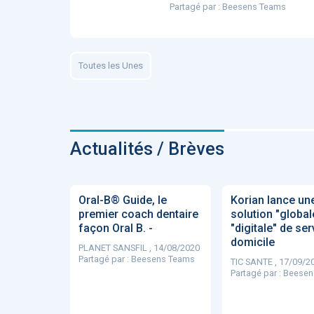
Partagé par :
Beesens Teams
ApTeleCare
H
Toutes les Unes
VIDÉO
1015
Actualités / Brèves
Cancer du sein : de
Oral-B® Guide, le
Korian lance un
nouvelles pistes pour d
premier coach dentaire
solution "global
détections précoces - .
façon Oral B. -
"digitale" de ser
domicile
PLANET SANSFIL , 14/08/2020
Partagé par :
Beesens Teams
TIC SANTE , 17/09/2
Partagé par :
Beesen
DOCUMENTATIO