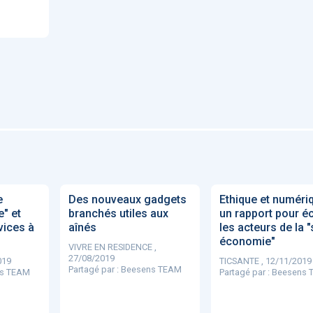
'ABILITY
TABSANTE
Virtysens
Urgences
Chrono Pro
"Le stéthoscope du 21ème
«Une avancée
LMI
e
Des nouveaux gadgets
Ethique et numéri
es
siècle": comment
remarquable» : ces
ave
e" et
branchés utiles aux
un rapport pour éc
..
l'intelligence artificiell...
intelligences artificielles
qui aide...
vices à
aînés
les acteurs de la "
économie"
VIVRE EN RESIDENCE ,
27/08/2019
019
TICSANTE , 12/11/2019
Partagé par :
Beesens TEAM
s TEAM
Partagé par :
Beesens 
N
886