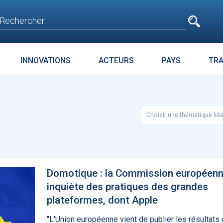
e
n'est pas accessible
aux non inscrits
INNOVATIONS
ACTEURS
PAYS
TR
E
SURPOIDS-OBÉSITÉ
JURIDIQUE
ENJEUX
PARC
Choisir une thématique lié
t avant
Microsoft accroche
La téléméd
age
GPT-4 à Bing et Edge
doit pas dev
food de la 
Domotique : la Commission européen
inquiète des pratiques des grandes
plateformes, dont Apple
"L'Union européenne vient de publier les résultats