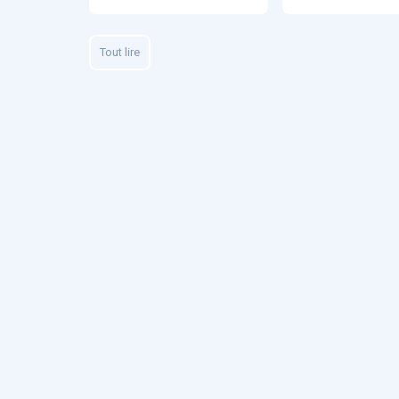
Fidelity of
Medical
Reasoning 
Tout lire
Large
Language
Models
MEMBRES BEES
Amélie BEA
Associée KO
santé