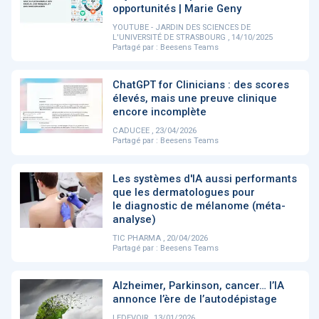
PRODUITS
144
opportunités | Marie Geny
YOUTUBE - JARDIN DES SCIENCES DE
L'UNIVERSITÉ DE STRASBOURG , 14/10/2025
Partagé par :
Beesens Teams
ApTeleCare
H'ABILITY
TABSANTE
V
ChatGPT for Clinicians : des scores
élevés, mais une preuve clinique
encore incomplète
‹
1
2
3
4
5
›
CADUCEE , 23/04/2026
Partagé par :
Beesens Teams
VIDÉO
1015
Les systèmes d'IA aussi performants
que les dermatologues pour
le diagnostic de mélanome (méta-
analyse)
TIC PHARMA , 20/04/2026
Cancer du sein : de
"Le stéthoscope du 21ème
«U
Partagé par :
Beesens Teams
nouvelles pistes pour des
siècle": comment
re
détections précoces - ...
l'intelligence artificiell...
int
qui
Alzheimer, Parkinson, cancer… l’IA
annonce l’ère de l’autodépistage
‹
1
2
3
4
5
›
LEDEVOIR , 13/01/2026