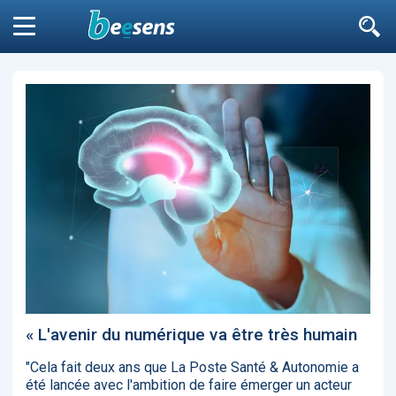
Le moteur de recherche
n'est pas accessible
aux non
Fermer
inscrits
Filtrer
DIABÈTE
SURPOIDS-OBÉSITÉ
JURIDI
Aller à
ARTICLES
7264
L’influence est avant
Microsoft accro
tout un message
GPT-4 à Bing et E
« L'avenir du numérique va être très humain
"Cela fait deux ans que La Poste Santé & Autonomie a
été lancée avec l'ambition de faire émerger un acteur