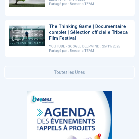
Partagé par :
Beesens TEAM
DOCUMENTATION
886
Fidelity of
The Thinking Game | Documentaire
Artificial
Medical
Intelligence
complet | Sélection officielle Tribeca
Reasoning in
for
Film Festival
Large
Cardiovascular
Language
Care in Action
YOUTUBE - GOOGLE DEEPMIND , 25/11/2025
Models
Partagé par :
Beesens TEAM
‹
1
2
3
4
5
›
Toutes les Unes
MEMBRES BEESENS
52
Amélie BEAUX
Associée KOS AVOCATS en e-
santé
‹
1
2
3
›