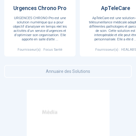
Urgences Chrono Pro
ApTeleCare
URGENCES CHRONO-Pro est une
ApTeleCare est une solution 
solution numérique qui a pour
télésurveillance médicale adapt
objectif d’analyser en temps réel les
différentes pathologies et parc
activités d’un service d’urgences et
de soin. Cette solution est
d'optimiser son organisation. Elle
interopérable et elle peut êtr
apporte en salle d’atte
...
personnalisée. Elle a été d
..
Fournisseur(s) : Focus Santé
Fournisseur(s) : HEALABS
Annuaire des Solutions