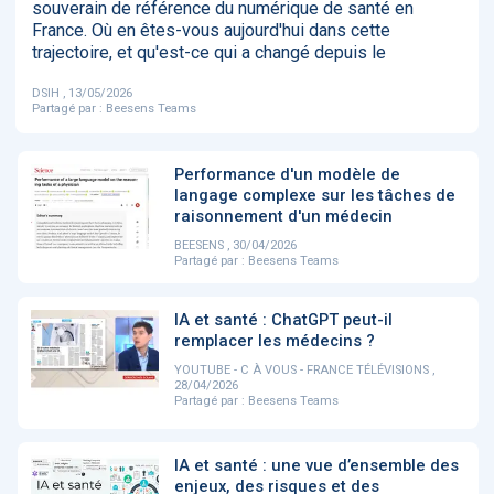
souverain de référence du numérique de santé en
‹
1
2
3
4
5
›
France. Où en êtes-vous aujourd'hui dans cette
trajectoire, et qu'est-ce qui a changé depuis le
ACTUALITÉS
DSIH , 13/05/2026
2885
Partagé par :
Beesens Teams
Performance d'un modèle de
langage complexe sur les tâches de
E-Santé : il est
FDA clears new
Attention à
O
raisonnement d'un médecin
temps de
AI-powered
ChatGPT, ce
C
procéder à une
cardiac imaging
n’est qu’un
a
BEESENS , 30/04/2026
grande
solution
illusionniste du
d
Partagé par :
Beesens Teams
révolution en
sens - L'ADN
Afrique !
IA et santé : ChatGPT peut-il
remplacer les médecins ?
YOUTUBE - C À VOUS - FRANCE TÉLÉVISIONS ,
28/04/2026
Partagé par :
Beesens Teams
‹
1
2
3
4
5
›
IA et santé : une vue d’ensemble des
enjeux, des risques et des