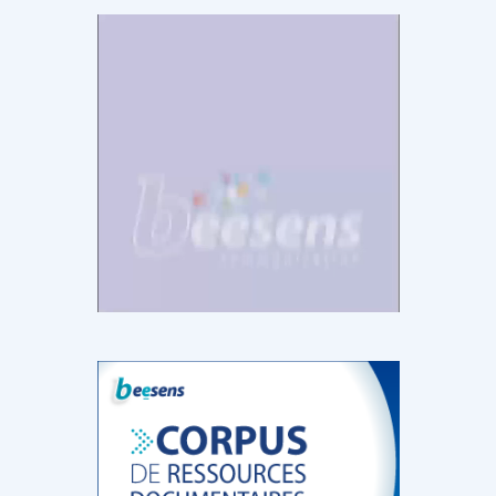
DOCUMENTATION
886
Fidelity of
Artificial
Medical
Intelligence
Reasoning in
for
Large
Cardiovascular
Language
Care in Action
Models
‹
1
2
3
4
5
›
MEMBRES BEESENS
52
Amélie BEAUX
Associée KOS AVOCATS en e-
santé
‹
1
2
3
›