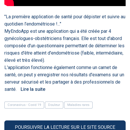
‹
1
2
3
4
5
›
"La première application de santé pour dépister et suivre au
quotidien l’endométriose !..."
ACTUALITÉS
2885
MyEndoApp est une application qui a été créée par 4
gynécologues-obstétriciens français. Elle est tout d'abord
composée d'un questionnaire permettant de déterminer les
E-Santé : il est
FDA clears new
Attention à
O
risques d'être atteint d'endométriose (faible, intermédiaire,
temps de
AI-powered
ChatGPT, ce
C
élevé et très élevé).
procéder à une
cardiac imaging
n’est qu’un
a
grande
solution
illusionniste du
d
L'application fonctionne également comme un carnet de
révolution en
sens - L'ADN
santé, on peut y enregistrer nos résultats d'examens sur un
Afrique !
serveur sécurisé et les partager à des professionnels de
santé.
Lire la suite
Coronavirus - Covid 19
Douleur
Maladies rares
‹
1
2
3
4
5
›
POURSUIVRE LA LECTURE SUR LE SITE SOURCE