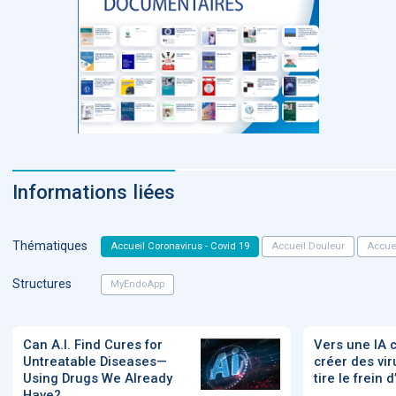
Informations liées
Thématiques
Accueil Coronavirus - Covid 19
Accueil Douleur
Accuei
Structures
MyEndoApp
Can A.I. Find Cures for
Vers une IA 
Untreatable Diseases—
créer des vi
Using Drugs We Already
tire le frein
Have?