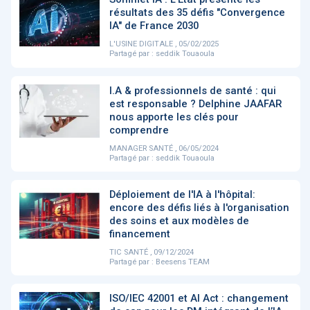
PRODUITS
144
résultats des 35 défis "Convergence
IA" de France 2030
L'USINE DIGITALE , 05/02/2025
Partagé par :
seddik Touaoula
ApTeleCare
H'ABILITY
TABSANTE
V
I.A & professionnels de santé : qui
est responsable ? Delphine JAAFAR
nous apporte les clés pour
‹
1
2
3
4
5
›
comprendre
MANAGER SANTÉ , 06/05/2024
Partagé par :
seddik Touaoula
VIDÉO
1015
Déploiement de l'IA à l'hôpital:
encore des défis liés à l'organisation
des soins et aux modèles de
financement
Cancer du sein : de
"Le stéthoscope du 21ème
«U
nouvelles pistes pour des
siècle": comment
re
TIC SANTÉ , 09/12/2024
détections précoces - ...
l'intelligence artificiell...
int
Partagé par :
Beesens TEAM
qui
ISO/IEC 42001 et AI Act : changement
‹
1
2
3
4
5
›