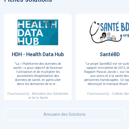
HDH - Health Data Hub
SantéBD
"La « Plateforme des données de
"Le projet SantéBD est né suit
santé » a pour objectif de favoriser
rapport ministériel de 2013, di
l’utilisation et de multiplier les
Rapport Pascal Jacob », sur l’
possibilités d’exploitation des
aux soins et à la santé des
données de santé, en particulier
personnes handicapées. Ce rap
dans les domaines de la re
...
dénonçait le manque d’outil
Fournisseur(s) : Ministère des Solidarités
Fournisseur(s) : CoActis Sa
et de la Santé
Annuaire des Solutions