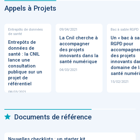
Appels à Projets
Entrepôts de données
09/04/2021
Bac à sable RGPD
de santé
La Cnil cherche à
Un « bac à sa
Entrepôts de
accompagner
RGPD pour
données de
des projets
accompagne
santé : la CNIL
innovants dans la
des projets
lance une
santé numérique
innovants da
consultation
domaine de l
04/03/2021
publique sur un
santé numér
projet de
15/02/2021
référentiel
08/03/2021
Documents de référence
Nouvelles checklists : un starter kit