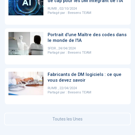
de cap pour les DM intégrant de l’IA
RUMB , 02/10/2024
Partagé par :
Beesens TEAM
DOCUMENTATION
886
Fidelity of
Artificial
Medical
Intelligence
Portrait d'une Maître des codes dans
Reasoning in
for
Large
Cardiovascular
le monde de l'IA
Language
Care in Action
SFEIR , 24/04/2024
Models
Partagé par :
Beesens TEAM
‹
1
2
3
4
5
›
Fabricants de DM logiciels : ce que
vous devez savoir
MEMBRES BEESENS
52
RUMB , 22/04/2024
Partagé par :
Beesens TEAM
Amélie BEAUX
Associée KOS AVOCATS en e-
santé
Toutes les Unes
‹
1
2
3
›