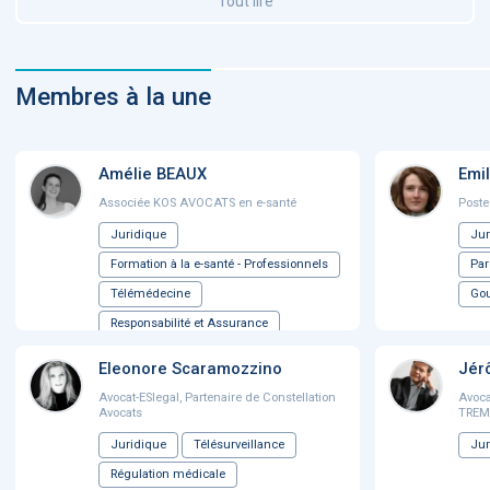
Tout lire
Membres à la une
Amélie BEAUX
Emi
Associée KOS AVOCATS en e-santé
Poste
Juridique
Jur
Formation à la e-santé - Professionnels
Par
Télémédecine
Gou
Responsabilité et Assurance
...
Eleonore Scaramozzino
Jér
Avocat-ESlegal, Partenaire de Constellation
Avoc
Avocats
TREM
Juridique
Télésurveillance
Jur
Régulation médicale