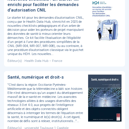
enrichi pour faciliter les demandes
d’autorisation CNIL
Le starter kit pour les demandes d’autorisation CNIL,
conçu par le Health Data Hub, s’enrichit en 2025 de
nouvelles checklists pédagogiques et d’un arbre de
décision pour aider les porteurs de projet manipulant
des données de santé à mieux orienter leurs
démarches. Ce kit facilite l’évaluation de l’éligibilité
d’un projet à l’une des procédures simplifiées de la
CNIL (MR-004, MR-007, MR-008), ou au contraire, à
une procédure d’autorisation classique via le guichet
unique du HDH. Les nouvelles...
Éditeur(s) : Health Data Hub – France
Santé, numérique et droit-s
"C’est dans la région Occitanie Pyrénées-
Méditerranée que la télémédecine a bâti son histoire.
Elle n’est désormais qu’un aspect du développement
massif de la e‑santé en médecine. Les avancées
technologies alliées à des usages diversifiés des
réseaux 3.0 et 4.0, aux progrès de l’intelligence
artificielle et des objets connectés obligent
désormais à interroger les termes de l’équation entre
la santé, le numérique et le(s) droit(s). A cet égard,
nombre de défis sont à relever, institutionnels..."...
Éditeur(s) : université Toulouse 1 Capitole