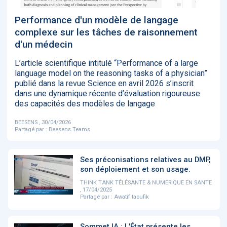
‹
1
2
3
4
5
›
Performance d'un modèle de langage
complexe sur les tâches de raisonnement
d'un médecin
ACTUALITÉS
2885
L’article scientifique intitulé “Performance of a large
language model on the reasoning tasks of a physician”
publié dans la revue Science en avril 2026 s’inscrit
E-Santé : il est
FDA clears new
Attention à
O
dans une dynamique récente d’évaluation rigoureuse
temps de
AI-powered
ChatGPT, ce
C
des capacités des modèles de langage
procéder à une
cardiac imaging
n’est qu’un
a
grande
solution
illusionniste du
d
BEESENS , 30/04/2026
révolution en
sens - L'ADN
Partagé par :
Beesens Teams
Afrique !
Ses préconisations relatives au DMP,
son déploiement et son usage.
THINK TANK TÉLÉSANTE & NUMERIQUE EN SANTE
, 17/04/2025
‹
1
2
3
4
5
›
Partagé par :
Awatif taoufik
Sommet IA : L'État présente les