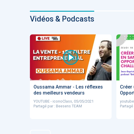
ApTeleCare
H
Vidéos & Podcasts
VIDÉO
1015
Cancer du sein : de
Oussama Ammar - Les réflexes
Créer 
nouvelles pistes pour d
détections précoces - .
des meilleurs vendeurs
Opport
YOUTUBE - iconoClass, 05/05/2021
youtube
Partagé par : Beesens TEAM
Partagé
DOCUMENTATIO