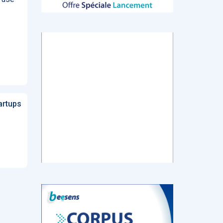
tch
E-santé : Moins
AI helps reading-
Le géant chinois
de levées de
room
de l’Internet
 en
fonds en 2022,
radiologists
Baidu prévoit de
mais de plus
differentiate
lancer en mars
ns de
gros tickets
colon cancer
un chatbot d’IA
from diverticulitis
similaire au
ChatGPT
artups
d’OpenAI
‹
1
2
3
4
5
›