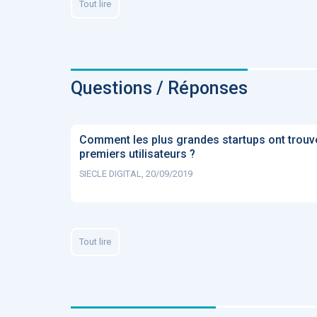
Tout lire
Fidelity of
Medical
Reasoning 
Large
Language
Models
Questions / Réponses
Comment les plus grandes startups ont trouv
premiers utilisateurs ?
MEMBRES BEES
SIECLE DIGITAL, 20/09/2019
Amélie BEA
Associée KO
santé
Tout lire