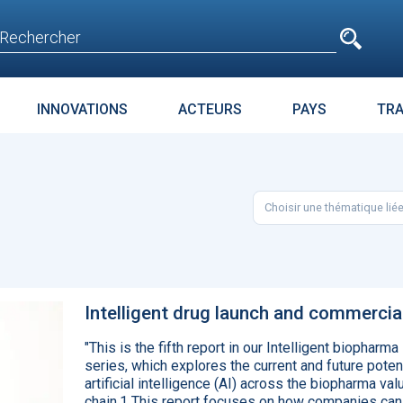
e
n'est pas accessible
aux non inscrits
INNOVATIONS
ACTEURS
PAYS
TR
E
SURPOIDS-OBÉSITÉ
JURIDIQUE
ENJEUX
PARC
Choisir une thématique lié
t avant
Microsoft accroche
La téléméd
age
GPT-4 à Bing et Edge
doit pas dev
food de la 
Intelligent drug launch and commercia
"This is the fifth report in our Intelligent biopharma
series, which explores the current and future potent
artificial intelligence (AI) across the biopharma val
chain.1 This report focuses on how companies can