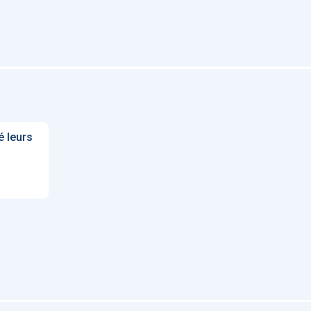
Artificial
Economic
Intelligence
Value of AI in
in
for
Radiology
Cardiovascular
Care in Action
é leurs
ENS
52
UX
Anne Baille
S AVOCATS en e-