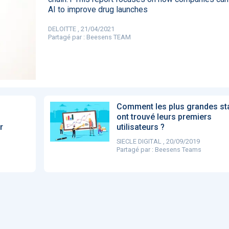
85
AI to improve drug launches
DELOITTE , 21/04/2021
Partagé par :
Beesens TEAM
DA clears new
Attention à
OpenAI lance
L'Apple Wa
I-powered
ChatGPT, ce
ChatGPT Plus, un
capable
ardiac imaging
n’est qu’un
abonnement à 20
d'annoncer
lution
illusionniste du
dollars par mois
avance les
sens - L'ADN
inflammatio
l'intestin
Comment les plus grandes st
ont trouvé leurs premiers
r
utilisateurs ?
SIECLE DIGITAL , 20/09/2019
Partagé par :
Beesens Teams