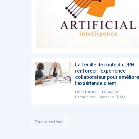
Affinez par
date
ACTUALITÉS
28
2022
658
2021
1693
2020
1998
2019
1137
E-Santé : il est
F
2017
442
temps de
A
Voir plus
procéder à une
c
grande
so
révolution en
Affinez par
langue
Afrique !
Français
6083
La feuille de route du DRH :
Anglais
1181
renforcer l’expérience
collaborateur pour améliore
Affinez par
pays
l’expérience client
France
6068
HBRFRANCE , 08/04/2021
Etats-Unis
919
Partagé par :
Beesens TEAM
Belgique
67
Voir plus
PRODUITS
144
Toutes les Unes