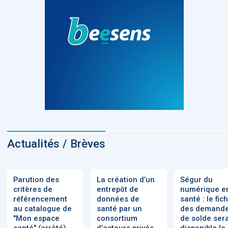
Actualités / Brèves
Parution des
La création d’un
Ségur du
critères de
entrepôt de
numérique e
référencement
données de
santé : le fic
au catalogue de
santé par un
des demand
"Mon espace
consortium
de solde ser
santé" (arrêté)
d’acteurs privés
disponible le