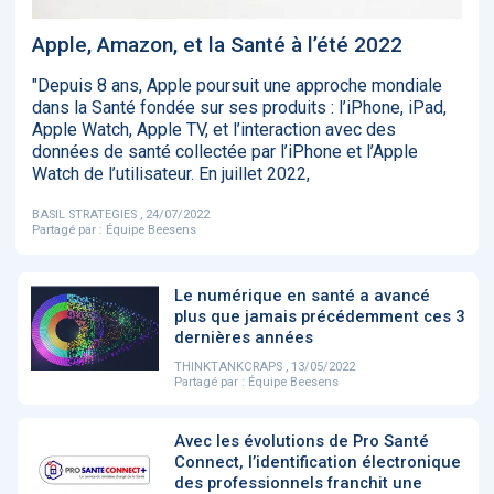
‹
1
2
3
4
5
›
Apple, Amazon, et la Santé à l’été 2022
"Depuis 8 ans, Apple poursuit une approche mondiale
ACTUALITÉS
2885
dans la Santé fondée sur ses produits : l’iPhone, iPad,
Apple Watch, Apple TV, et l’interaction avec des
données de santé collectée par l’iPhone et l’Apple
Watch de l’utilisateur. En juillet 2022,
E-Santé : il est
FDA clears new
Attention à
O
BASIL STRATEGIES , 24/07/2022
temps de
AI-powered
ChatGPT, ce
C
Partagé par :
Équipe Beesens
procéder à une
cardiac imaging
n’est qu’un
a
grande
solution
illusionniste du
d
révolution en
sens - L'ADN
Afrique !
Le numérique en santé a avancé
plus que jamais précédemment ces 3
dernières années
THINKTANKCRAPS , 13/05/2022
Partagé par :
Équipe Beesens
‹
1
2
3
4
5
›
Avec les évolutions de Pro Santé
Connect, l’identification électronique
des professionnels franchit une