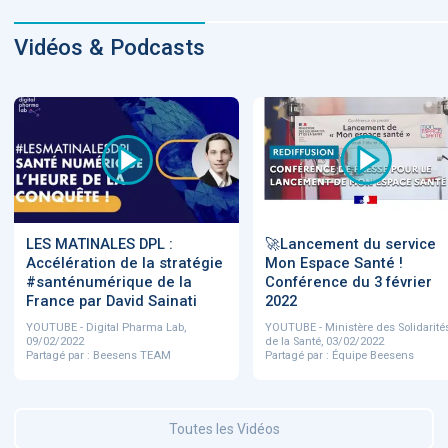
Vidéos & Podcasts
LES MATINALES DPL :
🚀Lancement du service
Accélération de la stratégie
Mon Espace Santé !
#santénumérique de la
Conférence du 3 février
France par David Sainati
2022
YOUTUBE - Digital Pharma Lab,
YOUTUBE - Ministère des Solidarités
09/02/2022
de la Santé, 03/02/2022
Partagé par : Beesens TEAM
Partagé par : Équipe Beesens
Toutes les Vidéos