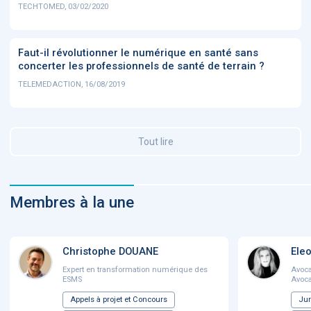
TECHTOMED, 03/02/2020
Faut-il révolutionner le numérique en santé sans
concerter les professionnels de santé de terrain ?
TELEMEDACTION, 16/08/2019
Tout lire
Membres à la une
Christophe DOUANE
Ele
Expert en transformation numérique des
Avoca
ESMS
Avoca
Appels à projet et Concours
Jur