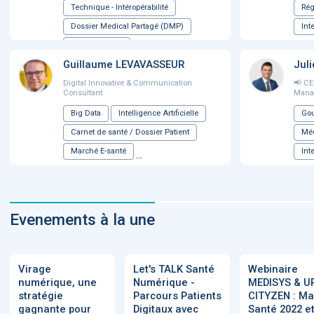
Technique - Intéropérabilité
Rég
Dossier Medical Partagé (DMP)
Int
Ma santé 2022
...
Guillaume LEVAVASSEUR
Jul
Digital Innovative & Communication
📢 CE
Consultant
Mana
Big Data
Intelligence Artificielle
Gou
Carnet de santé / Dossier Patient
Mé
Marché E-santé
Int
...
Evenements à la une
Virage
Let's TALK Santé
Webinaire
numérique, une
Numérique -
MEDISYS & U
stratégie
Parcours Patients
CITYZEN : Ma
gagnante pour
Digitaux avec
Santé 2022 e