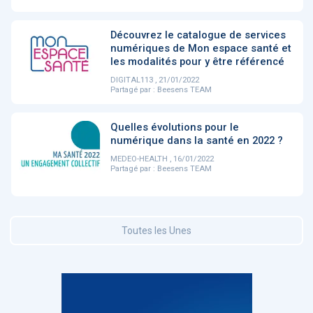
Découvrez le catalogue de services
DOCUMENTATION
886
numériques de Mon espace santé et
Fidelity of
Artificial
les modalités pour y être référencé
Medical
Intelligence
DIGITAL113 , 21/01/2022
Reasoning in
for
Partagé par :
Beesens TEAM
Large
Cardiovascular
Language
Care in Action
Models
Quelles évolutions pour le
numérique dans la santé en 2022 ?
‹
1
2
3
4
5
›
MEDEO-HEALTH , 16/01/2022
Partagé par :
Beesens TEAM
MEMBRES BEESENS
52
Amélie BEAUX
Toutes les Unes
Associée KOS AVOCATS en e-
santé
‹
1
2
3
›