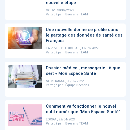
PRODUITS
144
nouvelle étape
GOUV , 30/04/2022
Partagé par :
Beesens TEAM
ApTeleCare
H'ABILITY
TABSANTE
V
Une nouvelle donne se profile dans
le partage des données de santé des
Français
LA REVUE DU DIGITAL , 17/02/2022
‹
1
2
3
4
5
›
Partagé par :
Beesens TEAM
Dossier médical, messagerie : à quoi
VIDÉO
1015
sert « Mon Espace Santé
NUMERAMA , 03/02/2022
Partagé par :
Équipe Beesens
Cancer du sein : de
"Le stéthoscope du 21ème
«U
nouvelles pistes pour des
siècle": comment
re
Comment va fonctionner le nouvel
détections précoces - ...
l'intelligence artificiell...
int
outil numérique "Mon Espace Santé"
qui
EGORA , 29/04/2021
Partagé par :
Beesens TEAM
‹
1
2
3
4
5
›