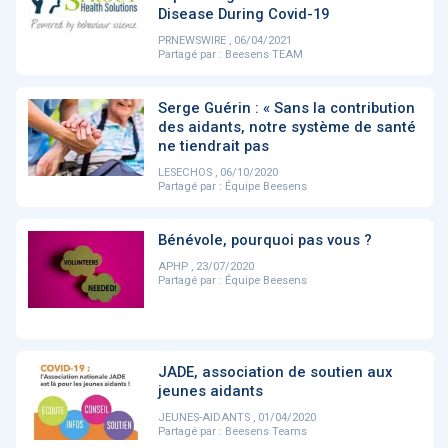
PRODUITS
144
Disease During Covid-19
PRNEWSWIRE , 06/04/2021
Partagé par :
Beesens TEAM
ApTeleCare
H'ABILITY
TABSANTE
V
Serge Guérin : « Sans la contribution
des aidants, notre système de santé
ne tiendrait pas
LESECHOS , 06/10/2020
‹
1
2
3
4
5
›
Partagé par :
Équipe Beesens
Bénévole, pourquoi pas vous ?
VIDÉO
1015
APHP , 23/07/2020
Partagé par :
Équipe Beesens
Cancer du sein : de
"Le stéthoscope du 21ème
«U
nouvelles pistes pour des
siècle": comment
re
JADE, association de soutien aux
détections précoces - ...
l'intelligence artificiell...
int
jeunes aidants
qui
JEUNES-AIDANTS , 01/04/2020
Partagé par :
Beesens Teams
‹
1
2
3
4
5
›