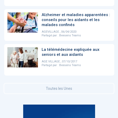
DOCUMENTATION
Alzheimer et maladies apparentées :
886
conseils pour les aidants et les
Fidelity of
Artificial
malades confinés
Medical
Intelligence
Reasoning in
for
AGEVILLAGE , 06/04/2020
Large
Cardiovascular
Partagé par :
Beesens Teams
Language
Care in Action
Models
La télémédecine expliquée aux
seniors et aux aidants
‹
1
2
3
4
5
›
AGE VILLAGE , 07/10/2017
Partagé par :
Beesens Teams
MEMBRES BEESENS
52
Amélie BEAUX
Toutes les Unes
Associée KOS AVOCATS en e-
santé
‹
1
2
3
›