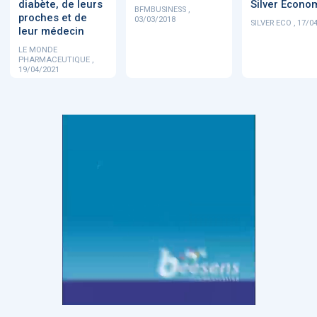
diabète, de leurs
Silver Econo
BFMBUSINESS ,
proches et de
03/03/2018
SILVER ECO , 17/0
leur médecin
LE MONDE
PHARMACEUTIQUE ,
19/04/2021