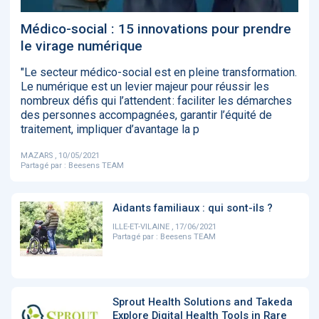
‹
1
2
3
4
5
›
Médico-social : 15 innovations pour prendre
le virage numérique
ACTUALITÉS
2885
"Le secteur médico-social est en pleine transformation.
Le numérique est un levier majeur pour réussir les
nombreux défis qui l’attendent : faciliter les démarches
des personnes accompagnées, garantir l’équité de
traitement, impliquer d’avantage la p
E-Santé : il est
FDA clears new
Attention à
O
temps de
AI-powered
ChatGPT, ce
C
procéder à une
cardiac imaging
n’est qu’un
a
MAZARS , 10/05/2021
grande
solution
illusionniste du
d
Partagé par :
Beesens TEAM
révolution en
sens - L'ADN
Afrique !
Aidants familiaux : qui sont-ils ?
ILLE-ET-VILAINE , 17/06/2021
Partagé par :
Beesens TEAM
‹
1
2
3
4
5
›
Sprout Health Solutions and Takeda
Explore Digital Health Tools in Rare