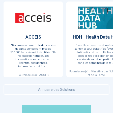
ACCEIS
HDH - Health Data 
"Récemment, une fuite de données
"La « Plateforme des données
de santé concernant près de
santé » a pour objectif de favor
500.000 français a été identifiée. Elle
l’utilisation et de multiplier l
regroupe de nombreuses
possibilités d’exploitation d
informations les concernant
données de santé, en particul
(identité, coordonnées,
dans les domaines de la re
.
informations médica
...
Fournisseur(s) : Ministère des Sol
Fournisseur(s) : ACCEIS
et de la Santé
Annuaire des Solutions