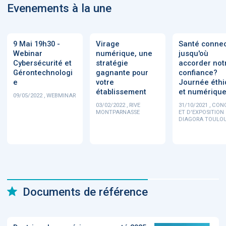
Evenements à la une
9 Mai 19h30 -
Virage
Santé connec
Webinar
numérique, une
jusqu'où
Cybersécurité et
stratégie
accorder not
Gérontechnologi
gagnante pour
confiance?
e
votre
Journée éth
établissement
et numériqu
09/05/2022 , WEBMINAR
03/02/2022 , RIVE
31/10/2021 , CON
MONTPARNASSE
ET D'EXPOSITION
DIAGORA TOULO
Documents de référence