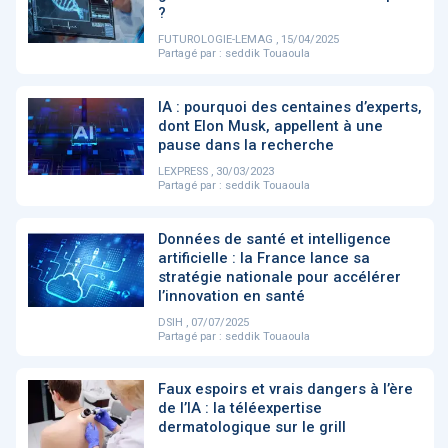
PRODUITS
144
?
FUTUROLOGIE-LEMAG , 15/04/2025
Partagé par :
seddik Touaoula
ApTeleCare
H'ABILITY
TABSANTE
V
IA : pourquoi des centaines d’experts,
dont Elon Musk, appellent à une
pause dans la recherche
LEXPRESS , 30/03/2023
‹
1
2
3
4
5
›
Partagé par :
seddik Touaoula
Données de santé et intelligence
VIDÉO
1015
artificielle : la France lance sa
stratégie nationale pour accélérer
l’innovation en santé
DSIH , 07/07/2025
Partagé par :
seddik Touaoula
Cancer du sein : de
"Le stéthoscope du 21ème
«U
nouvelles pistes pour des
siècle": comment
re
détections précoces - ...
l'intelligence artificiell...
int
Faux espoirs et vrais dangers à l’ère
qui
de l’IA : la téléexpertise
dermatologique sur le grill
‹
1
2
3
4
5
›