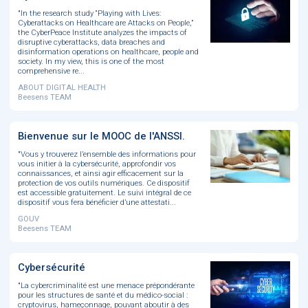
"In the research study “Playing with Lives:
Cyberattacks on Healthcare are Attacks on People,”
the CyberPeace Institute analyzes the impacts of
disruptive cyberattacks, data breaches and
disinformation operations on healthcare, people and
society. In my view, this is one of the most
comprehensive re...
ABOUT DIGITAL HEALTH
Beesens TEAM
Bienvenue sur le MOOC de l'ANSSI.
"Vous y trouverez l’ensemble des informations pour
vous initier à la cybersécurité, approfondir vos
connaissances, et ainsi agir efficacement sur la
protection de vos outils numériques. Ce dispositif
est accessible gratuitement. Le suivi intégral de ce
dispositif vous fera bénéficier d’une attestati...
GOUV
Beesens TEAM
Cybersécurité
"La cybercriminalité est une menace prépondérante
pour les structures de santé et du médico-social :
cryptovirus, hameçonnage, pouvant aboutir à des