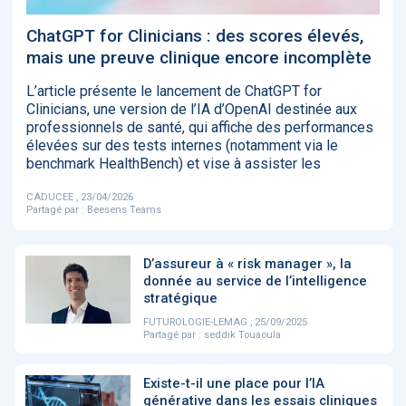
‹
1
2
3
4
5
›
ChatGPT for Clinicians : des scores élevés,
mais une preuve clinique encore incomplète
ACTUALITÉS
2885
L’article présente le lancement de ChatGPT for
Clinicians, une version de l’IA d’OpenAI destinée aux
professionnels de santé, qui affiche des performances
élevées sur des tests internes (notamment via le
benchmark HealthBench) et vise à assister les
E-Santé : il est
FDA clears new
Attention à
O
temps de
AI-powered
ChatGPT, ce
C
procéder à une
cardiac imaging
n’est qu’un
a
CADUCEE , 23/04/2026
grande
solution
illusionniste du
d
Partagé par :
Beesens Teams
révolution en
sens - L'ADN
Afrique !
D’assureur à « risk manager », la
donnée au service de l’intelligence
stratégique
FUTUROLOGIE-LEMAG , 25/09/2025
Partagé par :
seddik Touaoula
‹
1
2
3
4
5
›
Existe-t-il une place pour l’IA
générative dans les essais cliniques