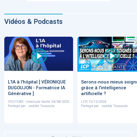
Vidéos & Podcasts
L'IA à l'hôpital [ VÉRONIQUE
Serons-nous mieux soign
DUGOUJON - Formatrice IA
grâce à l'intelligence
Générative ]
artificielle ?
YOUTUBE - Interlude Santé, 04/08/2025
LCP, 15/12/2024
Partagé par : seddik Touaoula
Partagé par : seddik Touaoula