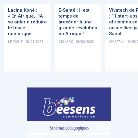
Lacina Koné :
E-Santé : il est
Vivatech de 
« En Afrique, l’IA
temps de
: 11 start-ups
DOCUMENTATION
886
va aider à réduire
procéder à une
africaines se
Fidelity of
Artificial
le fossé
grande révolution
accueillies p
Medical
Intelligence
numérique
en Afrique !
Sanofi
Reasoning in
for
Large
Cardiovascular
LE POINT , 20/06/2024
CIO-MAG , 08/02/2023
VIVAFRIK , 13/05/
Language
Care in Action
Models
‹
1
2
3
4
5
›
MEMBRES BEESENS
52
Amélie BEAUX
Associée KOS AVOCATS en e-
santé
‹
1
2
3
›