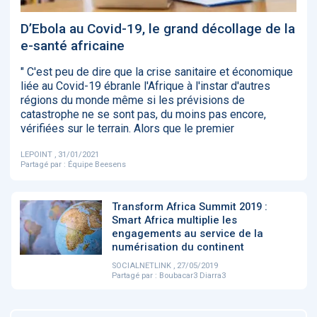
‹
1
2
3
4
5
›
D’Ebola au Covid-19, le grand décollage de la
e-santé africaine
ACTUALITÉS
2885
" C'est peu de dire que la crise sanitaire et économique
liée au Covid-19 ébranle l'Afrique à l'instar d'autres
régions du monde même si les prévisions de
catastrophe ne se sont pas, du moins pas encore,
vérifiées sur le terrain. Alors que le premier
E-Santé : il est
FDA clears new
Attention à
O
temps de
AI-powered
ChatGPT, ce
C
procéder à une
cardiac imaging
n’est qu’un
a
LEPOINT , 31/01/2021
grande
solution
illusionniste du
d
Partagé par :
Équipe Beesens
révolution en
sens - L'ADN
Afrique !
Transform Africa Summit 2019 :
Smart Africa multiplie les
engagements au service de la
numérisation du continent
SOCIALNETLINK , 27/05/2019
‹
1
2
3
4
5
›
Partagé par :
Boubacar3 Diarra3