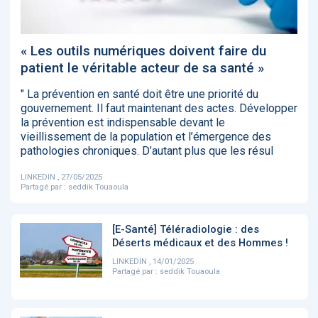
‹
1
2
3
4
5
›
« Les outils numériques doivent faire du
ACTUALITÉS
2885
patient le véritable acteur de sa santé »
" La prévention en santé doit être une priorité du
gouvernement. Il faut maintenant des actes. Développer
la prévention est indispensable devant le
E-Santé : il est
FDA clears new
Attention à
O
vieillissement de la population et l’émergence des
temps de
AI-powered
ChatGPT, ce
C
pathologies chroniques. D’autant plus que les résul
procéder à une
cardiac imaging
n’est qu’un
a
grande
solution
illusionniste du
d
révolution en
sens - L'ADN
LINKEDIN , 27/05/2025
Afrique !
Partagé par :
seddik Touaoula
[E-Santé] Téléradiologie : des
Déserts médicaux et des Hommes !
LINKEDIN , 14/01/2025
Partagé par :
seddik Touaoula
‹
1
2
3
4
5
›