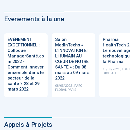
Carnet de santé /
Dossier Patient
Marché E-santé
...
Evenements à la une
ÉVÉNEMENT
Salon
Pharma
EXCEPTIONNEL :
MedInTechs «
HealthTech 2
Colloque
L’INNOVATION ET
Le nouvel a
ManagerSanté.co
L’HUMAIN AU
technologiqu
m 2022 -
CŒUR DE NOTRE
la Pharma
Comment innover
SANTÉ » : Du 08
16/09/2021 , ÉDIT
ensemble dans le
mars au 09 mars
DIGITALE
secteur de la
2022
santé ? 28 et 29
08/03/2022 , PARC
mars 2022
FLORAL PARIS
Appels à Projets