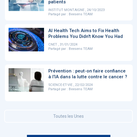
patients
INSTITUT MONTAIGNE , 24/10/2023
Partagé par :
Beesens TEAM
DOCUMENTATION
886
Fidelity of
Artificial
AI Health Tech Aims to Fix Health
Medical
Intelligence
Reasoning in
for
Problems You Didn't Know You Had
Large
Cardiovascular
CNET , 31/01/2024
Language
Care in Action
Partagé par :
Beesens TEAM
Models
‹
1
2
3
4
5
›
Prévention : peut-on faire confiance
à l’IA dans la lutte contre le cancer ?
SCIENCE-ET-VIE , 22/02/2024
MEMBRES BEESENS
Partagé par :
Beesens TEAM
52
Amélie BEAUX
Associée KOS AVOCATS en e-
santé
Toutes les Unes
‹
1
2
3
›