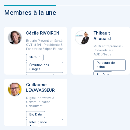
Membres à la une
Cécile RIVOIRON
Thibault
Allouard
Experte Prévention Santé,
QVT et RH - Présidente &
Multi entrepreneur -
Fondatrice Ekipoz-Ekipoz
Co-Fondateur
ADDON-acs
Start-up
Parcours de
Évolution des
soins
usages
Big Data
Santé mentale
Assureurs,
Guillaume
Prévention /
mutuelles et
Parcours de santé
LEVAVASSEUR
prévoyance
...
Digital Innovative &
Machine
Communication
Learning
Consultant
...
Big Data
Intelligence
Artificielle