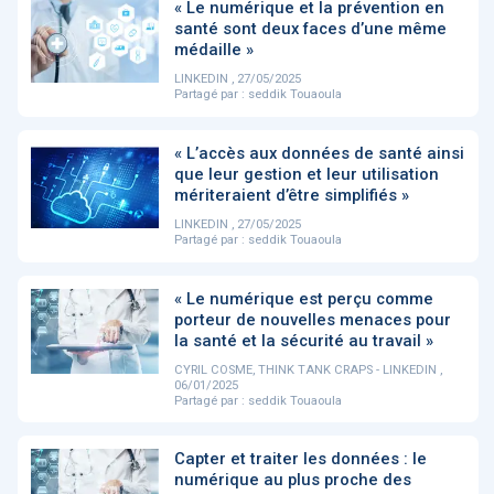
PRODUITS
144
« Le numérique et la prévention en
santé sont deux faces d’une même
médaille »
LINKEDIN , 27/05/2025
Partagé par :
seddik Touaoula
ApTeleCare
H'ABILITY
TABSANTE
V
« L’accès aux données de santé ainsi
que leur gestion et leur utilisation
mériteraient d’être simplifiés »
‹
1
2
3
4
5
›
LINKEDIN , 27/05/2025
Partagé par :
seddik Touaoula
VIDÉO
1015
« Le numérique est perçu comme
porteur de nouvelles menaces pour
la santé et la sécurité au travail »
CYRIL COSME, THINK TANK CRAPS - LINKEDIN ,
Cancer du sein : de
"Le stéthoscope du 21ème
«U
06/01/2025
nouvelles pistes pour des
siècle": comment
re
Partagé par :
seddik Touaoula
détections précoces - ...
l'intelligence artificiell...
int
qui
Capter et traiter les données : le
numérique au plus proche des
‹
1
2
3
4
5
›