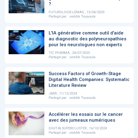
PRODUITS
144
?
FUTUROLOGIE-LEMAG , 15/04/2025
Partagé par :
seddik Touaoula
ApTeleCare
H'ABILITY
TABSANTE
V
L'IA générative comme outil d'aide
au diagnostic des polyneuropathies
pour les neurologues non experts
TIC PHARMA , 24/07/2025
‹
1
2
3
4
5
›
Partagé par :
seddik Touaoula
Success Factors of Growth-Stage
VIDÉO
1015
Digital Health Companies: Systematic
Literature Review
JMIR , 11/12/2024
Partagé par :
seddik Touaoula
Cancer du sein : de
"Le stéthoscope du 21ème
«U
nouvelles pistes pour des
siècle": comment
re
Accélérer les essais sur le cancer
détections précoces - ...
l'intelligence artificiell...
int
avec des jumeaux numériques
qui
DIGITALSUPERCLUSTER , 16/10/2024
Partagé par :
seddik Touaoula
‹
1
2
3
4
5
›