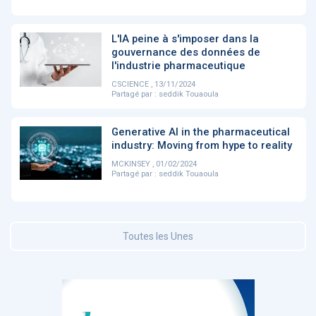
DOCUMENTATION
L'IA peine à s'imposer dans la
886
gouvernance des données de
Fidelity of
Artificial
l'industrie pharmaceutique
Medical
Intelligence
Reasoning in
for
CSCIENCE , 13/11/2024
Large
Cardiovascular
Partagé par :
seddik Touaoula
Language
Care in Action
Models
Generative AI in the pharmaceutical
industry: Moving from hype to reality
‹
1
2
3
4
5
›
MCKINSEY , 01/02/2024
Partagé par :
seddik Touaoula
MEMBRES BEESENS
52
Amélie BEAUX
Toutes les Unes
Associée KOS AVOCATS en e-
santé
‹
1
2
3
›