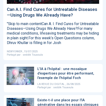
‹
1
2
3
4
5
›
Can A.I. Find Cures for Untreatable Diseases
—Using Drugs We Already Have?
ACTUALITÉS
2885
"Skip to main contentCan A. I. Find Cures for Untreatable
Diseases—Using Drugs We Already Have?For many
medical conditions, lifesaving treatments may be hiding
in plain sight.For this week’s Open Questions column,
Dhruv Khullar is filling in for Josh
E-Santé : il est
FDA clears new
Attention à
O
temps de
AI-powered
ChatGPT, ce
C
procéder à une
cardiac imaging
n’est qu’un
a
NEWYORKER , 15/07/2025
grande
solution
illusionniste du
d
Partagé par :
seddik Touaoula
révolution en
sens - L'ADN
Afrique !
L’IA à l’hôpital : une mosaïque
d’expertises pour être performant,
l’exemple de l’hôpital Foch
LA REVUE DU DIGITAL , 26/08/2025
Partagé par :
seddik Touaoula
‹
1
2
3
4
5
›
Existe-t-il une place pour l’IA
générative dans les essais cliniques