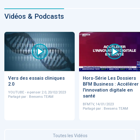
Vidéos & Podcasts
Vers des essais cliniques
Hors-Série Les Dossiers
2.0
BFM Business : Accélérer
l'innovation digitale en
YOUTUBE - e-penser 2.0, 20/02/2023
santé
Partagé par : Beesens TEAM
BFMTV, 14/01/2023
Partagé par : Beesens TEAM
Toutes les Vidéos