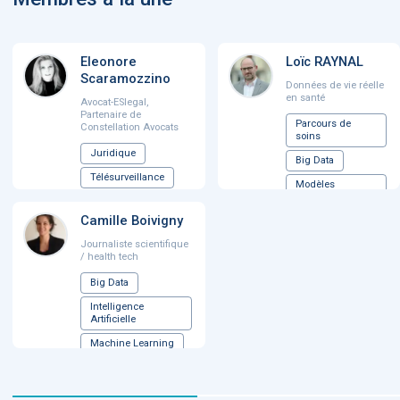
Eleonore
Loïc RAYNAL
Scaramozzino
Données de vie réelle
en santé
Avocat-ESlegal,
Partenaire de
Parcours de
Constellation Avocats
soins
Juridique
Big Data
Télésurveillance
Modèles
économiques
Régulation
médicale
Camille Boivigny
Pharmaciens
...
Intelligence
Journaliste scientifique
Artificielle
/ health tech
...
Big Data
Intelligence
Artificielle
Machine Learning
Start-up
...