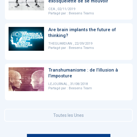
exosquelette de se mouvoir
CEA , 02/11/2019
Partagé par :
Beesens Teams
DOCUMENTATION
886
Fidelity of
Artificial
Are brain implants the future of
Medical
Intelligence
thinking?
Reasoning in
for
Large
Cardiovascular
THEGUARDIAN , 22/09/2019
Language
Care in Action
Partagé par :
Beesens Teams
Models
‹
1
2
3
4
5
›
Transhumanisme : de l’illusion à
l’imposture
LEJOURNAL , 31/08/2018
MEMBRES BEESENS
Partagé par :
Beesens Team
52
Amélie BEAUX
Associée KOS AVOCATS en e-
santé
Toutes les Unes
‹
1
2
3
›