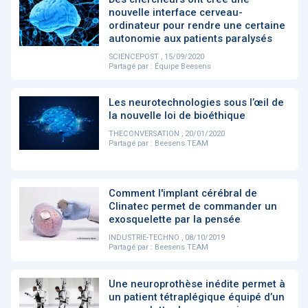
PRODUITS
144
nouvelle interface cerveau-
ordinateur pour rendre une certaine
autonomie aux patients paralysés
SCIENCEPOST , 15/09/2020
Partagé par :
Équipe Beesens
ApTeleCare
H'ABILITY
TABSANTE
V
Les neurotechnologies sous l’œil de
la nouvelle loi de bioéthique
‹
1
2
3
4
5
›
THECONVERSATION , 20/01/2020
Partagé par :
Beesens TEAM
VIDÉO
1015
Comment l'implant cérébral de
Clinatec permet de commander un
exosquelette par la pensée
Cancer du sein : de
"Le stéthoscope du 21ème
«U
INDUSTRIE-TECHNO , 08/10/2019
nouvelles pistes pour des
siècle": comment
re
Partagé par :
Beesens TEAM
détections précoces - ...
l'intelligence artificiell...
int
qui
Une neuroprothèse inédite permet à
un patient tétraplégique équipé d’un
‹
1
2
3
4
5
›