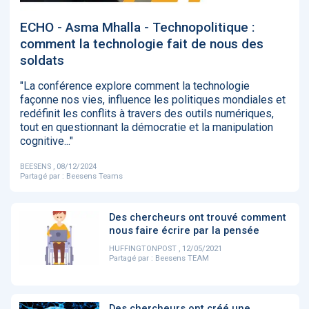
‹
1
2
3
4
5
›
ECHO - Asma Mhalla - Technopolitique :
comment la technologie fait de nous des
soldats
ACTUALITÉS
2885
"La conférence explore comment la technologie
façonne nos vies, influence les politiques mondiales et
redéfinit les conflits à travers des outils numériques,
E-Santé : il est
FDA clears new
Attention à
O
tout en questionnant la démocratie et la manipulation
temps de
AI-powered
ChatGPT, ce
C
cognitive..."
procéder à une
cardiac imaging
n’est qu’un
a
grande
solution
illusionniste du
d
BEESENS , 08/12/2024
révolution en
sens - L'ADN
Partagé par :
Beesens Teams
Afrique !
Des chercheurs ont trouvé comment
nous faire écrire par la pensée
HUFFINGTONPOST , 12/05/2021
Partagé par :
Beesens TEAM
‹
1
2
3
4
5
›
Des chercheurs ont créé une