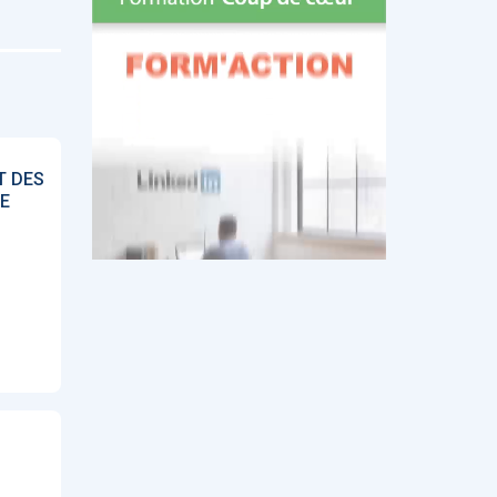
T DES
E