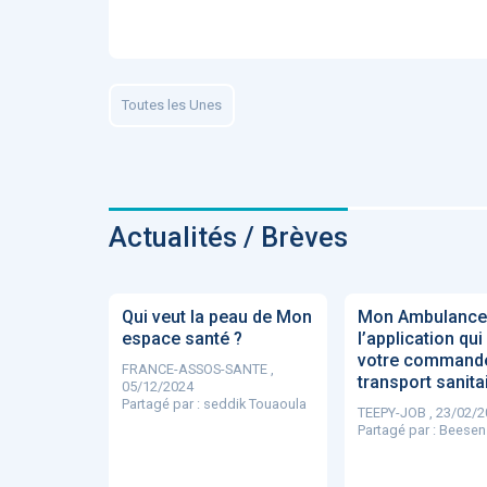
ApTeleCare
H
Toutes les Unes
VIDÉO
1015
Actualités / Brèves
Cancer du sein : de
nouvelles pistes pour d
Qui veut la peau de Mon
Mon Ambulance
détections précoces - .
espace santé ?
l’application qui 
votre command
FRANCE-ASSOS-SANTE ,
transport sanitai
05/12/2024
Partagé par :
seddik Touaoula
TEEPY-JOB , 23/02/2
Partagé par :
Beesen
DOCUMENTATIO