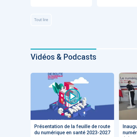
Fidelity of
Medical
Reasoning 
Large
Tout lire
Language
Models
Vidéos & Podcasts
MEMBRES BEES
Amélie BEA
Associée KO
santé
Présentation de la feuille de route
Inaug
du numérique en santé 2023-2027
numéri