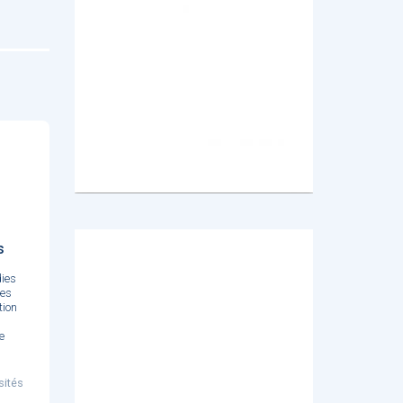
s
dies
les
tion
e
sités