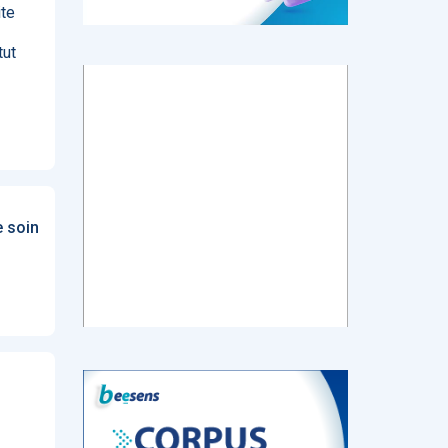
ite
tut
tch
E-santé : Moins
AI helps reading-
Le géant chinois
de levées de
room
de l’Internet
 en
fonds en 2022,
radiologists
Baidu prévoit de
mais de plus
differentiate
lancer en mars
ns de
gros tickets
colon cancer
un chatbot d’IA
from diverticulitis
similaire au
ChatGPT
d’OpenAI
e soin
‹
1
2
3
4
5
›