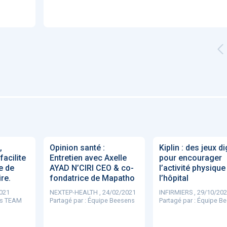
'ABILITY
TABSANTE
Virtysens
Urgences
Chrono Pro
"Le stéthoscope du 21ème
«Une avancée
LMI
es
siècle": comment
remarquable» : ces
ave
,
Opinion santé :
Kiplin : des jeux d
..
l'intelligence artificiell...
intelligences artificielles
facilite
Entretien avec Axelle
pour encourager
qui aide...
e de
AYAD N’CIRI CEO & co-
l’activité physique
re.
fondatrice de Mapatho
l’hôpital
021
NEXTEP-HEALTH , 24/02/2021
INFIRMIERS , 29/10/20
s TEAM
Partagé par :
Équipe Beesens
Partagé par :
Équipe B
N
886