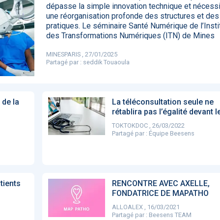
dépasse la simple innovation technique et nécess
85
une réorganisation profonde des structures et des
pratiques. Le séminaire Santé Numérique de l’Insti
des Transformations Numériques (ITN) de Mines
DA clears new
Attention à
OpenAI lance
L'Apple Wa
MINESPARIS , 27/01/2025
I-powered
ChatGPT, ce
ChatGPT Plus, un
capable
Partagé par :
seddik Touaoula
ardiac imaging
n’est qu’un
abonnement à 20
d'annoncer
lution
illusionniste du
dollars par mois
avance les
sens - L'ADN
inflammatio
l'intestin
 de la
La téléconsultation seule ne
rétablira pas l’égalité devant l
TOKTOKDOC , 26/03/2022
Partagé par :
Équipe Beesens
tients
RENCONTRE AVEC AXELLE,
FONDATRICE DE MAPATHO
ALLOALEX , 16/03/2021
Partagé par :
Beesens TEAM