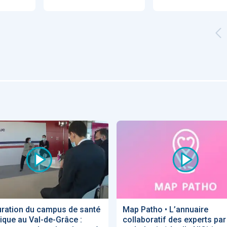
Artificial
Economic
Intelligence
Value of AI in
in
for
Radiology
Cardiovascular
Care in Action
ENS
52
UX
Anne Baille
S AVOCATS en e-
uration du campus de santé
Map Patho • L’annuaire
que au Val-de-Grâce :
collaboratif des experts par