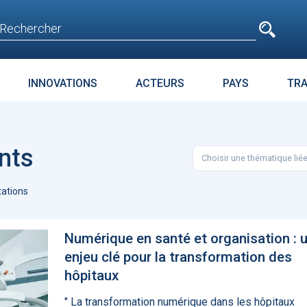
e
n'est pas accessible
aux non inscrits
INNOVATIONS
ACTEURS
PAYS
TR
E
SURPOIDS-OBÉSITÉ
JURIDIQUE
ENJEUX
PARC
nts
Choisir une thématique lié
t avant
Microsoft accroche
La téléméd
age
GPT-4 à Bing et Edge
doit pas dev
ations
food de la 
Numérique en santé et organisation : 
enjeu clé pour la transformation des
hôpitaux
" La transformation numérique dans les hôpitaux