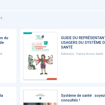
...
es du
GUIDE DU REPRÉSENTAN
 de
USAGERS DU SYSTÈME D
SANTÉ
té
Éditeur(s) : France Assos Santé
la
Système de santé : soyez
consultés !