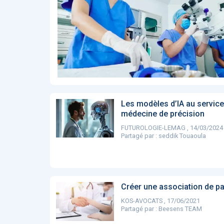
Affinez par
date
ACTUALITÉS
28
2022
658
2021
1693
2020
1998
2019
1137
E-Santé : il est
F
2017
442
temps de
A
Voir plus
procéder à une
c
grande
so
révolution en
Affinez par
langue
Afrique !
Français
6083
Les modèles d’IA au service
Anglais
médecine de précision
1181
FUTUROLOGIE-LEMAG , 14/03/2024
Affinez par
pays
Partagé par :
seddik Touaoula
France
6068
Etats-Unis
919
Belgique
67
Voir plus
Créer une association de pa
PRODUITS
144
KOS-AVOCATS , 17/06/2021
Partagé par :
Beesens TEAM