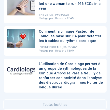
led one woman to run 916 ECGs in a
year
DOCUMENTATION
886
THE VERGE , 19/08/2021
Partagé par :
Beesens TEAM
Fidelity of
Artificial
Medical
Intelligence
Reasoning in
for
Comment la clinique Pasteur de
Large
Cardiovascular
Toulouse mise sur l'IA pour détecter
Language
Care in Action
Models
les troubles du rythme cardiaque
L'USINE DIGITALE , 31/05/2021
Partagé par :
Beesens TEAM
‹
1
2
3
4
5
›
L'utilisation de Cardiologs permet à
un groupe de rythmologues de la
MEMBRES BEESENS
52
Clinique Ambroise Paré à Neuilly de
renforcer son activité dans l'analyse
Amélie BEAUX
des électrocardiogrammes Holter de
longue durée
Associée KOS AVOCATS en e-
santé
Toutes les Unes
‹
1
2
3
›