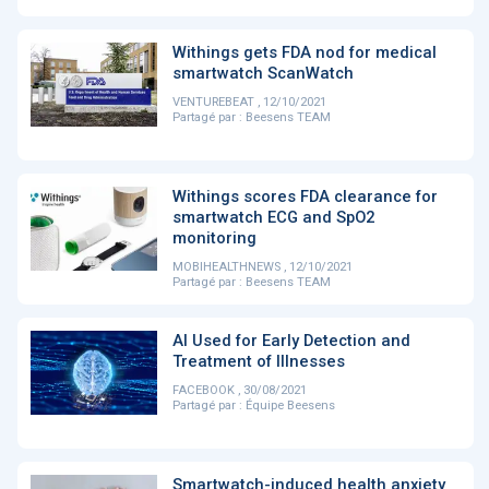
PRODUITS
144
Withings gets FDA nod for medical
smartwatch ScanWatch
VENTUREBEAT , 12/10/2021
ApTeleCare
H'ABILITY
TABSANTE
V
Partagé par :
Beesens TEAM
‹
1
2
3
4
5
›
Withings scores FDA clearance for
smartwatch ECG and SpO2
monitoring
VIDÉO
1015
MOBIHEALTHNEWS , 12/10/2021
Partagé par :
Beesens TEAM
AI Used for Early Detection and
Treatment of Illnesses
Cancer du sein : de
"Le stéthoscope du 21ème
«U
FACEBOOK , 30/08/2021
nouvelles pistes pour des
siècle": comment
re
Partagé par :
Équipe Beesens
détections précoces - ...
l'intelligence artificiell...
int
qui
‹
1
2
3
4
5
›
Smartwatch-induced health anxiety