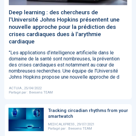
‹
1
2
3
4
5
›
Deep learning : des chercheurs de
l'Université Johns Hopkins présentent une
ACTUALITÉS
nouvelle approche pour la prédiction des
2885
crises cardiaques dues à l'arythmie
cardiaque
"Les applications d’intelligence artificielle dans le
E-Santé : il est
FDA clears new
Attention à
O
domaine de la santé sont nombreuses, la prévention
temps de
AI-powered
ChatGPT, ce
C
des crises cardiaques est notamment au cœur de
procéder à une
cardiac imaging
n’est qu’un
a
grande
solution
illusionniste du
d
nombreuses recherches. Une équipe de l’Université
révolution en
sens - L'ADN
Johns Hopkins propose une nouvelle approche de d
Afrique !
ACTUIA , 25/04/2022
Partagé par :
Beesens TEAM
Tracking circadian rhythms from your
smartwatch
‹
1
2
3
4
5
›
MEDICALXPRESS , 29/07/2021
Partagé par :
Beesens TEAM