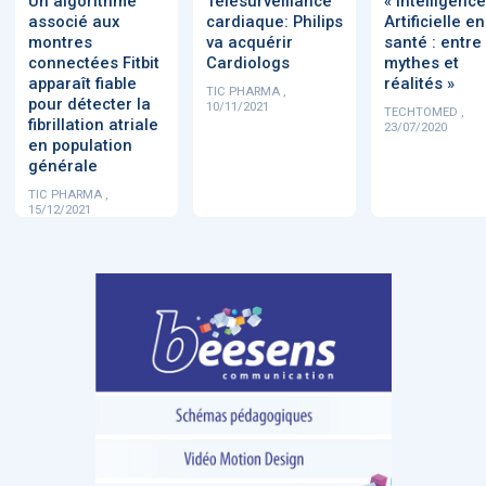
Un algorithme
Télésurveillance
« Intelligence
associé aux
cardiaque: Philips
Artificielle en
montres
va acquérir
santé : entre
connectées Fitbit
Cardiologs
mythes et
apparaît fiable
réalités »
TIC PHARMA ,
pour détecter la
10/11/2021
TECHTOMED ,
fibrillation atriale
23/07/2020
en population
générale
TIC PHARMA ,
15/12/2021