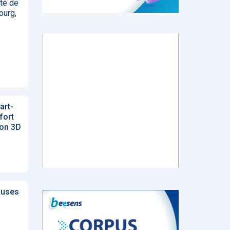
ité de
ourg,
tch
E-santé : Moins
AI helps reading-
Le géant chinois
de levées de
room
de l’Internet
 en
fonds en 2022,
radiologists
Baidu prévoit de
mais de plus
differentiate
lancer en mars
ns de
gros tickets
colon cancer
un chatbot d’IA
from diverticulitis
similaire au
art-
ChatGPT
d’OpenAI
fort
ion 3D
‹
1
2
3
4
5
›
 uses