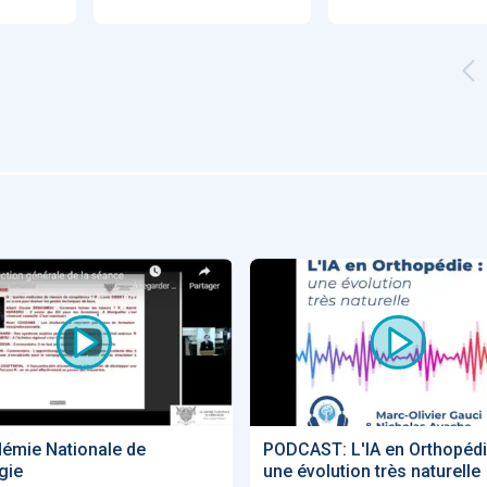
Artificial
Economic
Intelligence
Value of AI in
in
for
Radiology
Cardiovascular
Care in Action
ENS
52
UX
Anne Baille
S AVOCATS en e-
démie Nationale de
PODCAST: L'IA en Orthopédi
gie
une évolution très naturelle