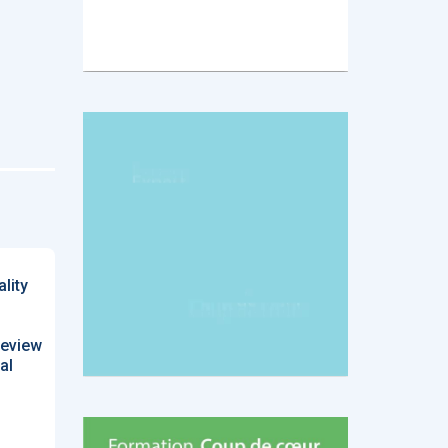
lity
review
al