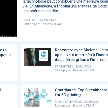
la technologie peut contribuer à une meilleure qual
85
vie. En Allemagne, à l’hôpital universitaire de Salzb
une opération inédite
3DNATIVES , 04/04/2023
Partagé par :
Beesens TEAM
DA clears new
Attention à
OpenAI lance
L'Apple Wa
I-powered
ChatGPT, ce
ChatGPT Plus, un
capable
ardiac imaging
n’est qu’un
abonnement à 20
d'annoncer
lution
illusionniste du
dollars par mois
avance les
sens - L'ADN
inflammatio
l'intestin
e to
Rencontre avec Skelenn : la st
opedic
up qui veut mettre fin à l'incon
des plâtres grâce à l'impress
PRIMANTE3D , 12/01/2023
Partagé par :
Beesens TEAM
l
Contributed: Top 8 healthcare
for 3D printing
MOBIHEALTHNEWS , 25/10/2021
Partagé par :
Beesens TEAM