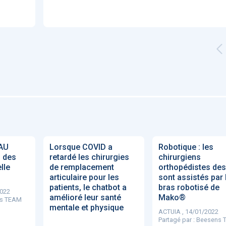
'ABILITY
TABSANTE
Virtysens
Urgences
Chrono Pro
"Le stéthoscope du 21ème
«Une avancée
LMI
es
siècle": comment
remarquable» : ces
ave
TAU
Lorsque COVID a
Robotique : les
..
l'intelligence artificiell...
intelligences artificielles
 des
retardé les chirurgies
chirurgiens
qui aide...
lle
de remplacement
orthopédistes de
articulaire pour les
sont assistés par 
patients, le chatbot a
bras robotisé de
2022
amélioré leur santé
Mako®
s TEAM
mentale et physique
ACTUIA , 14/01/2022
N
886
Partagé par :
Beesens 