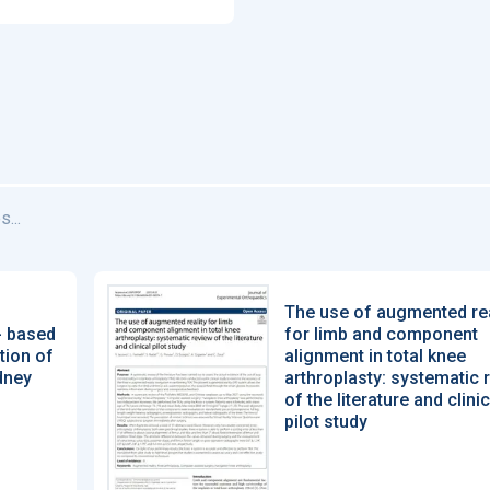
...
l
The use of augmented rea
- based
for limb and component
ation of
alignment in total knee
dney
arthroplasty: systematic 
of the literature and clinic
pilot study