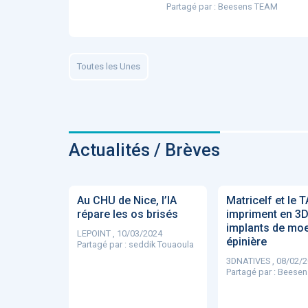
Partagé par :
Beesens TEAM
ApTeleCare
H
Toutes les Unes
VIDÉO
1015
Actualités / Brèves
Cancer du sein : de
nouvelles pistes pour d
Au CHU de Nice, l’IA
Matricelf et le 
détections précoces - .
répare les os brisés
impriment en 3D
implants de moe
LEPOINT , 10/03/2024
épinière
Partagé par :
seddik Touaoula
3DNATIVES , 08/02/
Partagé par :
Beesen
DOCUMENTATIO