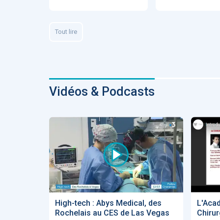
Fidelity of
Medical
Reasoning 
Large
Tout lire
Language
Models
Vidéos & Podcasts
MEMBRES BEES
Amélie BEA
Associée KO
santé
High-tech : Abys Medical, des
L'Aca
Rochelais au CES de Las Vegas
Chirur