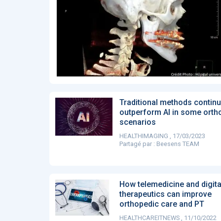
Affinez par
date
ACTUALITÉS
28
2022
658
2021
1693
2020
1998
2019
1137
E-Santé : il est
F
2017
442
temps de
A
Voir plus
procéder à une
c
grande
so
révolution en
Affinez par
langue
Afrique !
Français
6083
Traditional methods continu
Anglais
outperform AI in some orth
1181
scenarios
Affinez par
pays
HEALTHIMAGING , 17/03/2023
France
6068
Partagé par :
Beesens TEAM
Etats-Unis
919
Belgique
67
Voir plus
How telemedicine and digita
PRODUITS
144
therapeutics can improve
orthopedic care and PT
HEALTHCAREITNEWS , 11/10/2022