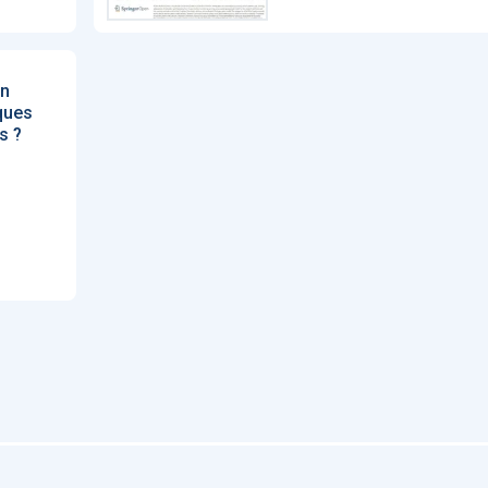
en
sques
s ?