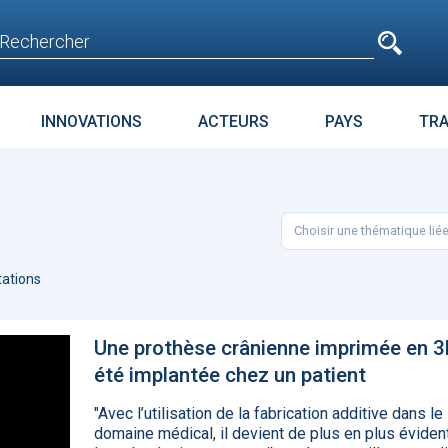
e
n'est pas accessible
aux non inscrits
INNOVATIONS
ACTEURS
PAYS
TR
E
SURPOIDS-OBÉSITÉ
JURIDIQUE
ENJEUX
PARC
Choisir une thématique lié
t avant
Microsoft accroche
La téléméd
age
GPT-4 à Bing et Edge
doit pas dev
ations
food de la 
Une prothèse crânienne imprimée en 3
été implantée chez un patient
"Avec l’utilisation de la fabrication additive dans le
domaine médical, il devient de plus en plus éviden