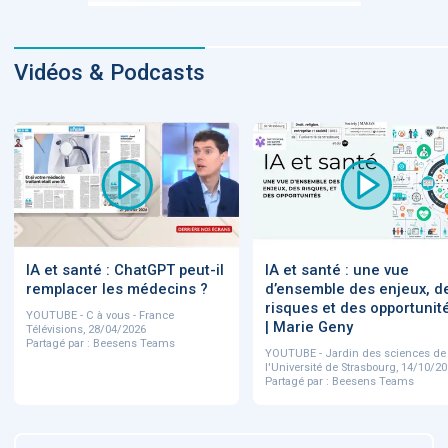
Vidéos & Podcasts
IA et santé : ChatGPT peut-il
IA et santé : une vue
remplacer les médecins ?
d’ensemble des enjeux, d
risques et des opportunit
YOUTUBE - C à vous - France
| Marie Geny
Télévisions, 28/04/2026
Partagé par : Beesens Teams
YOUTUBE - Jardin des sciences de
l'Université de Strasbourg, 14/10/2
Partagé par : Beesens Teams