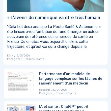
‹
1
2
3
4
5
›
« L'avenir du numérique va être très humain
ACTUALITÉS
2885
"Cela fait deux ans que La Poste Santé & Autonomie a
été lancée avec l'ambition de faire émerger un acteur
souverain de référence du numérique de santé en
France. Où en êtes-vous aujourd'hui dans cette
E-Santé : il est
FDA clears new
Attention à
O
trajectoire, et qu'est-ce qui a changé depuis le
temps de
AI-powered
ChatGPT, ce
C
procéder à une
cardiac imaging
n’est qu’un
a
DSIH , 13/05/2026
grande
solution
illusionniste du
d
Partagé par :
Beesens Teams
révolution en
sens - L'ADN
Afrique !
Performance d'un modèle de
langage complexe sur les tâches de
raisonnement d'un médecin
BEESENS , 30/04/2026
Partagé par :
Beesens Teams
‹
1
2
3
4
5
›
IA et santé : ChatGPT peut-il