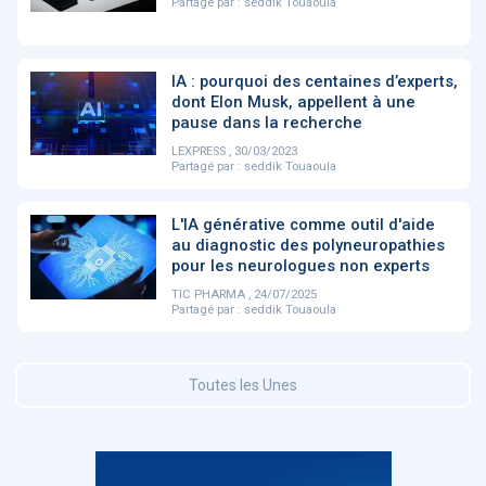
Partagé par :
seddik Touaoula
DOCUMENTATION
886
IA : pourquoi des centaines d’experts,
Fidelity of
Artificial
dont Elon Musk, appellent à une
Medical
Intelligence
pause dans la recherche
Reasoning in
for
Large
Cardiovascular
LEXPRESS , 30/03/2023
Language
Care in Action
Partagé par :
seddik Touaoula
Models
L'IA générative comme outil d'aide
au diagnostic des polyneuropathies
‹
1
2
3
4
5
›
pour les neurologues non experts
TIC PHARMA , 24/07/2025
Partagé par :
seddik Touaoula
MEMBRES BEESENS
52
Amélie BEAUX
Toutes les Unes
Associée KOS AVOCATS en e-
santé
‹
1
2
3
›