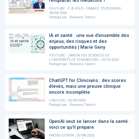
remplacer les médecins ?
PRODUITS
144
YOUTUBE - C À VOUS - FRANCE TÉLÉVISIONS ,
28/04/2026
Partagé par :
Beesens Teams
ApTeleCare
H'ABILITY
TABSANTE
V
IA et santé : une vue d’ensemble des
enjeux, des risques et des
opportunités | Marie Geny
‹
1
2
3
4
5
›
YOUTUBE - JARDIN DES SCIENCES DE
L'UNIVERSITÉ DE STRASBOURG , 14/10/2025
Partagé par :
Beesens Teams
VIDÉO
1015
ChatGPT for Clinicians : des scores
élevés, mais une preuve clinique
encore incomplète
CADUCEE , 23/04/2026
Partagé par :
Beesens Teams
Cancer du sein : de
"Le stéthoscope du 21ème
«U
nouvelles pistes pour des
siècle": comment
re
détections précoces - ...
l'intelligence artificiell...
int
OpenAI veut se lancer dans la santé :
qui
voici ce qu'il prépare
PRESSE-CITRON , 26/08/2025
‹
1
2
3
4
5
›