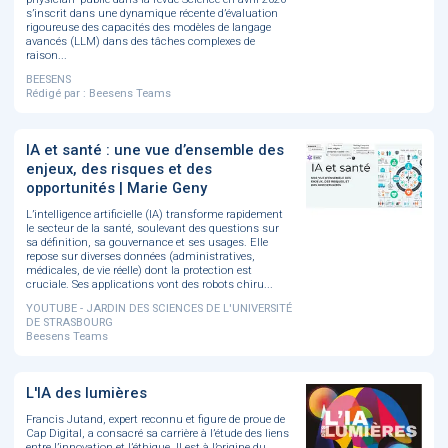
s’inscrit dans une dynamique récente d’évaluation
rigoureuse des capacités des modèles de langage
avancés (LLM) dans des tâches complexes de
raison...
BEESENS
Rédigé par : Beesens Teams
IA et santé : une vue d’ensemble des
enjeux, des risques et des
opportunités | Marie Geny
L’intelligence artificielle (IA) transforme rapidement
le secteur de la santé, soulevant des questions sur
sa définition, sa gouvernance et ses usages. Elle
repose sur diverses données (administratives,
médicales, de vie réelle) dont la protection est
cruciale. Ses applications vont des robots chiru...
YOUTUBE - JARDIN DES SCIENCES DE L'UNIVERSITÉ
DE STRASBOURG
Beesens Teams
L'IA des lumières
Francis Jutand, expert reconnu et figure de proue de
Cap Digital, a consacré sa carrière à l’étude des liens
entre l’innovation et l’éthique. Il est à l’origine du