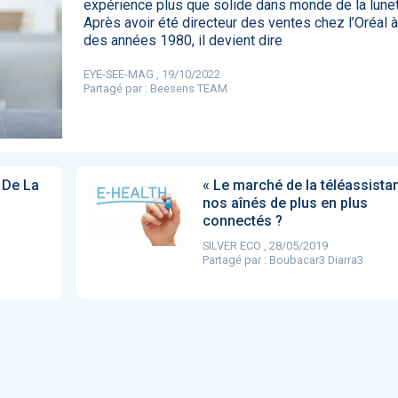
expérience plus que solide dans monde de la lunet
85
Après avoir été directeur des ventes chez l’Oréal à 
des années 1980, il devient dire
EYE-SEE-MAG , 19/10/2022
Partagé par :
Beesens TEAM
DA clears new
Attention à
OpenAI lance
L'Apple Wa
I-powered
ChatGPT, ce
ChatGPT Plus, un
capable
ardiac imaging
n’est qu’un
abonnement à 20
d'annoncer
lution
illusionniste du
dollars par mois
avance les
sens - L'ADN
inflammatio
l'intestin
 De La
« Le marché de la téléassistan
nos aînés de plus en plus
connectés ?
SILVER ECO , 28/05/2019
Partagé par :
Boubacar3 Diarra3