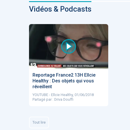
Fidelity of
Vidéos & Podcasts
Medical
Reasoning 
Large
Language
Models
MEMBRES BEES
Amélie BEA
Reportage France2 13H Ellcie
Healthy : Des objets qui vous
Associée KO
réveillent
santé
YOUTUBE - Ellcie Healthy, 01/06/2018
Partagé par : Driva Douffi
Tout lire