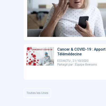
Affinez par
date
ACTUALITÉS
28
2022
658
2021
1693
2020
1998
2019
1137
E-Santé : il est
F
2017
442
temps de
A
Voir plus
procéder à une
c
grande
so
révolution en
Affinez par
langue
Afrique !
Français
6083
Cancer & COVID-19 : Apport
Anglais
1181
Télémédecine
ECOACTU , 21/10/2020
Affinez par
pays
Partagé par :
Équipe Beesens
France
6068
Etats-Unis
919
Belgique
67
Voir plus
PRODUITS
144
Toutes les Unes