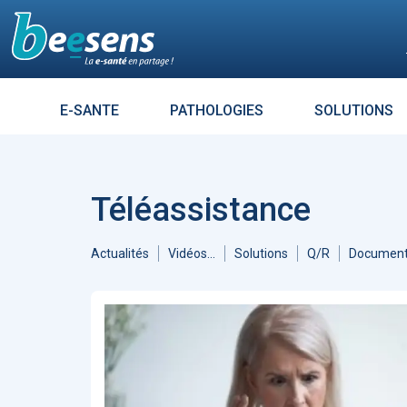
Le moteur de recherch
E-SANTE
PATHOLOGIES
SOLUTIONS
Résultats croisés avec :
DIABÈT
Aller à
Accueil Intelligence Artificielle
1313
Accueil Coronavirus - Covid 19
Téléassistance
1121
ARTICLES
7264
Enjeux
685
L’influence es
Accueil Télémédecine
519
tout un mess
Actualités
Vidéos...
Solutions
Q/R
Document
Éthique
476
Sécurité
474
Évolution des usages
447
Données de santé
384
Réalité virtuelle
372
Patients - Quantified Self -
Empowerment
361