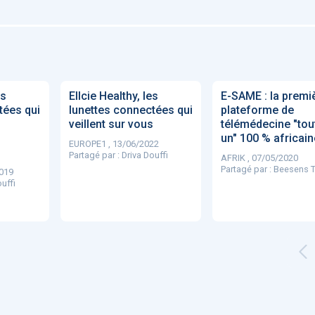
'ABILITY
TABSANTE
Virtysens
Urgences
Chrono Pro
es
Ellcie Healthy, les
E-SAME : la premi
tées qui
lunettes connectées qui
plateforme de
veillent sur vous
télémédecine "tou
un" 100 % africain
EUROPE1 , 13/06/2022
Partagé par :
Driva Douffi
AFRIK , 07/05/2020
Partagé par :
Beesens 
019
uffi
"Le stéthoscope du 21ème
«Une avancée
LMI
es
siècle": comment
remarquable» : ces
ave
..
l'intelligence artificiell...
intelligences artificielles
qui aide...
N
886