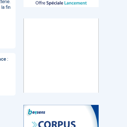
terie.
la fin
tch
E-santé : Moins
AI helps reading-
Le géant chinois
de levées de
room
de l’Internet
 en
fonds en 2022,
radiologists
Baidu prévoit de
mais de plus
differentiate
lancer en mars
ns de
gros tickets
colon cancer
un chatbot d’IA
from diverticulitis
similaire au
ChatGPT
ce :
d’OpenAI
‹
1
2
3
4
5
›