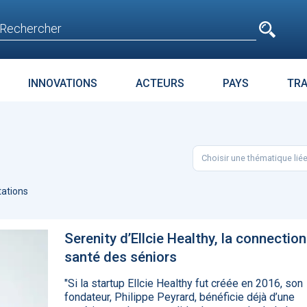
e
n'est pas accessible
aux non inscrits
INNOVATIONS
ACTEURS
PAYS
TR
E
SURPOIDS-OBÉSITÉ
JURIDIQUE
ENJEUX
PARC
Choisir une thématique lié
t avant
Microsoft accroche
La téléméd
age
GPT-4 à Bing et Edge
doit pas dev
ations
food de la 
Serenity d’Ellcie Healthy, la connection
santé des séniors
"Si la startup Ellcie Healthy fut créée en 2016, son
fondateur, Philippe Peyrard, bénéficie déjà d’une