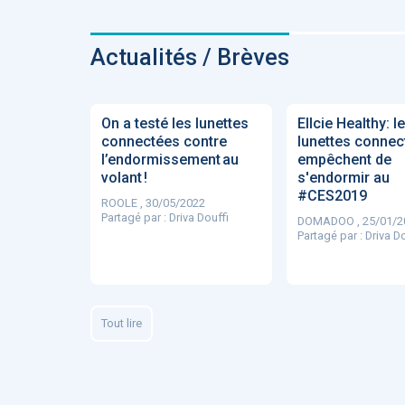
ApTeleCare
H
Actualités / Brèves
On a testé les lunettes
Ellcie Healthy: l
connectées contre
lunettes connec
VIDÉO
1015
l’endormissement au
empêchent de
volant !
s'endormir au
#CES2019
ROOLE , 30/05/2022
Partagé par :
Driva Douffi
DOMADOO , 25/01/2
Partagé par :
Driva Do
Cancer du sein : de
nouvelles pistes pour d
détections précoces - .
Tout lire
DOCUMENTATIO