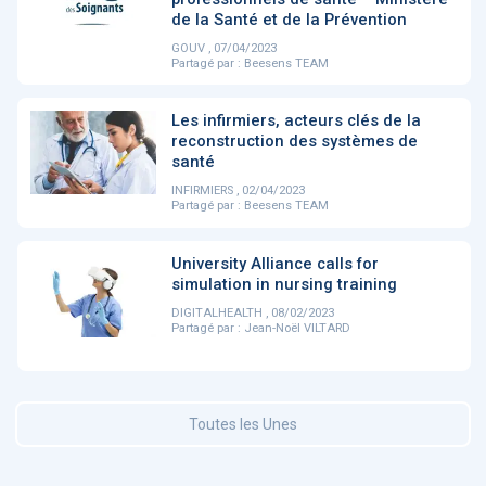
de la Santé et de la Prévention
GOUV , 07/04/2023
DOCUMENTATION
886
Partagé par :
Beesens TEAM
Fidelity of
Artificial
Medical
Intelligence
Les infirmiers, acteurs clés de la
Reasoning in
for
reconstruction des systèmes de
Large
Cardiovascular
santé
Language
Care in Action
Models
INFIRMIERS , 02/04/2023
Partagé par :
Beesens TEAM
‹
1
2
3
4
5
›
University Alliance calls for
simulation in nursing training
DIGITALHEALTH , 08/02/2023
MEMBRES BEESENS
52
Partagé par :
Jean-Noël VILTARD
Amélie BEAUX
Associée KOS AVOCATS en e-
santé
Toutes les Unes
‹
1
2
3
›