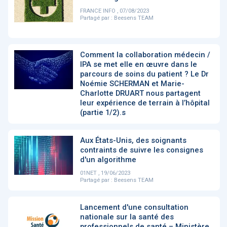
PRODUITS
144
FRANCE INFO , 07/08/2023
Partagé par :
Beesens TEAM
ApTeleCare
H'ABILITY
TABSANTE
V
Comment la collaboration médecin /
IPA se met elle en œuvre dans le
parcours de soins du patient ? Le Dr
Noémie SCHERMAN et Marie-
‹
1
2
3
4
5
›
Charlotte DRUART nous partagent
leur expérience de terrain à l’hôpital
(partie 1/2).s
VIDÉO
1015
Aux États-Unis, des soignants
contraints de suivre les consignes
d'un algorithme
01NET , 19/06/2023
Cancer du sein : de
"Le stéthoscope du 21ème
«U
Partagé par :
Beesens TEAM
nouvelles pistes pour des
siècle": comment
re
détections précoces - ...
l'intelligence artificiell...
int
qui
Lancement d'une consultation
nationale sur la santé des
‹
1
2
3
4
5
›
professionnels de santé – Ministère