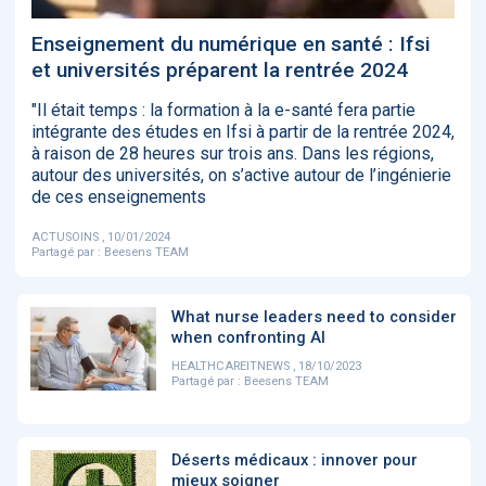
‹
1
2
3
4
5
›
Enseignement du numérique en santé : Ifsi
et universités préparent la rentrée 2024
ACTUALITÉS
2885
"Il était temps : la formation à la e-santé fera partie
intégrante des études en Ifsi à partir de la rentrée 2024,
à raison de 28 heures sur trois ans. Dans les régions,
autour des universités, on s’active autour de l’ingénierie
de ces enseignements
E-Santé : il est
FDA clears new
Attention à
O
temps de
AI-powered
ChatGPT, ce
C
procéder à une
cardiac imaging
n’est qu’un
a
ACTUSOINS , 10/01/2024
grande
solution
illusionniste du
d
Partagé par :
Beesens TEAM
révolution en
sens - L'ADN
Afrique !
What nurse leaders need to consider
when confronting AI
HEALTHCAREITNEWS , 18/10/2023
Partagé par :
Beesens TEAM
‹
1
2
3
4
5
›
Déserts médicaux : innover pour
mieux soigner