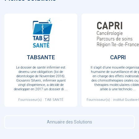
TABSANTE
CAPRI
Le dossier de santé infirmier est
Il s’agit d’une nouvelle organis
devenu une obligation (loi de
humaine de surveillance et de 
déontologie de Novembre 2016).
en charge des effets indésirab
Giovanni Silverii, infirmier ayant
des chimiothérapies orales ou
vingt d’expérience, a décidé de
thérapies moléculaires ciblée
developper en 2017 un dossier di
...
alliée à une technolo
...
Fournisseur(s) : TAB SANTÉ
Fournisseur(s) : institut Gustave
Annuaire des Solutions