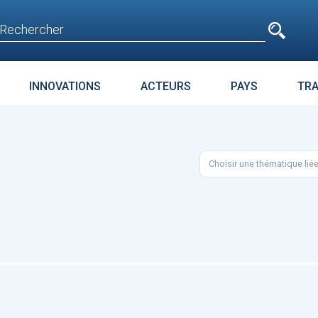
e
n'est pas accessible
aux non inscrits
INNOVATIONS
ACTEURS
PAYS
TR
E
SURPOIDS-OBÉSITÉ
JURIDIQUE
ENJEUX
PARC
Choisir une thématique lié
t avant
Microsoft accroche
La téléméd
age
GPT-4 à Bing et Edge
doit pas dev
food de la 