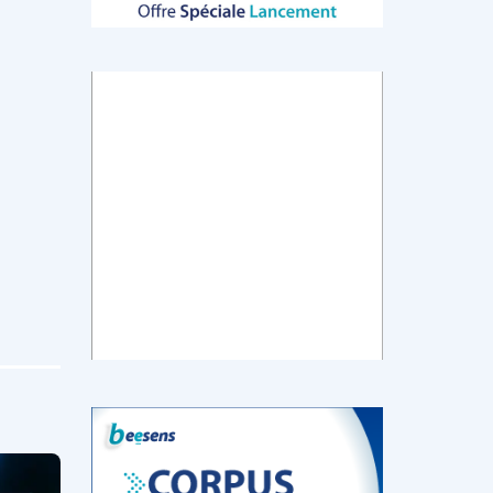
tch
E-santé : Moins
AI helps reading-
Le géant chinois
de levées de
room
de l’Internet
 en
fonds en 2022,
radiologists
Baidu prévoit de
mais de plus
differentiate
lancer en mars
ns de
gros tickets
colon cancer
un chatbot d’IA
from diverticulitis
similaire au
ChatGPT
d’OpenAI
‹
1
2
3
4
5
›