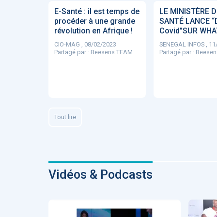
Affinez par
date
ACTUALITÉS
28
E-Santé : il est temps de
LE MINISTÈRE D
2022
658
procéder à une grande
SANTÉ LANCE “
2021
1693
révolution en Afrique !
Covid”SUR WH
2020
1998
2019
1137
CIO-MAG , 08/02/2023
SENEGAL INFOS , 11
Partagé par :
Beesens TEAM
Partagé par :
Beesen
E-Santé : il est
F
2017
442
temps de
A
Voir plus
procéder à une
c
grande
so
révolution en
Affinez par
langue
Afrique !
Français
6083
Anglais
1181
Tout lire
Affinez par
pays
France
6068
Etats-Unis
919
Belgique
67
Voir plus
Vidéos & Podcasts
PRODUITS
144