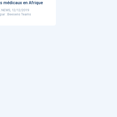
s médicaux en Afrique
Artificial
Economic
Intelligence
Value of AI in
 NEWS, 12/12/2019
in
for
Radiology
 par : Beesens Teams
Cardiovascular
Care in Action
ENS
52
UX
Anne Baille
S AVOCATS en e-