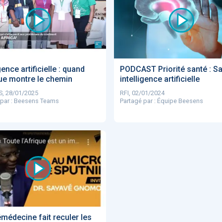
'ABILITY
TABSANTE
Virtysens
Urgences
Chrono Pro
gence artificielle : quand
PODCAST Priorité santé : Sa
que montre le chemin
intelligence artificielle
, 28/01/2025
RFI, 02/01/2024
 par : Beesens Teams
Partagé par : Équipe Beesens
"Le stéthoscope du 21ème
«Une avancée
LMI
es
siècle": comment
remarquable» : ces
ave
..
l'intelligence artificiell...
intelligences artificielles
qui aide...
N
886
émédecine fait reculer les