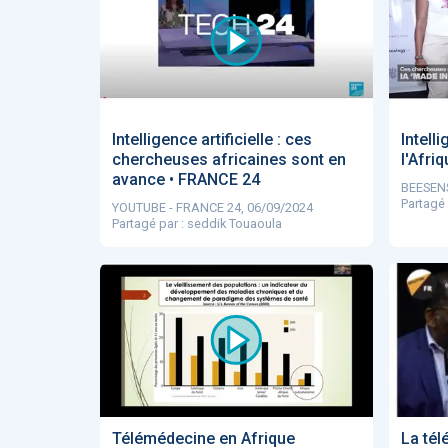
ApTeleCare
H
Intelligence artificielle : ces
Intelli
chercheuses africaines sont en
l'Afri
VIDÉO
1015
avance • FRANCE 24
BEESENS
Partagé
YOUTUBE - FRANCE 24, 06/09/2024
Partagé par : seddik Touaoula
Cancer du sein : de
nouvelles pistes pour d
détections précoces - .
DOCUMENTATIO
Télémédecine en Afrique
La tél