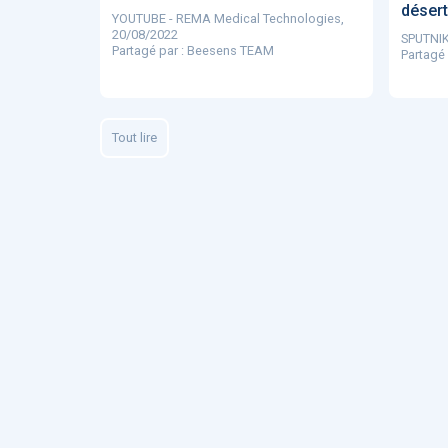
désert
Fidelity of
YOUTUBE - REMA Medical Technologies,
Medical
20/08/2022
SPUTNIK
Reasoning 
Partagé par : Beesens TEAM
Partagé
Large
Language
Models
Tout lire
MEMBRES BEES
Amélie BEA
Associée KO
santé