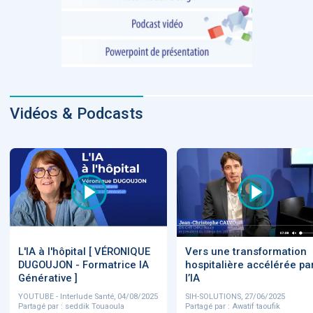
Vidéos & Podcasts
L'IA à l'hôpital [ VÉRONIQUE
Vers une transformation
DUGOUJON - Formatrice IA
hospitalière accélérée pa
Générative ]
l’IA
YOUTUBE - Interlude Santé, 04/08/2025
SIH-SOLUTIONS, 27/06/2025
Partagé par : seddik Touaoula
Partagé par : Awatif taoufik