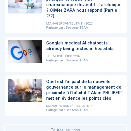
charismatique devient-t-il archaïque
? Olivier ZARA nous répond (Partie
2/2).
DOCUMENTATION
886
MANAGER SANTÉ , 17/11/2023
Fidelity of
Artificial
Partagé par :
Beesens TEAM
Medical
Intelligence
Reasoning in
for
Large
Cardiovascular
Google’s medical AI chatbot is
Language
Care in Action
Models
already being tested in hospitals
THE VERGE , 08/07/2023
Partagé par :
Beesens TEAM
‹
1
2
3
4
5
›
Quel est l’impact de la nouvelle
MEMBRES BEESENS
52
gouvernance sur le management de
proximité à l’hôpital ? Alain PHILIBERT
Amélie BEAUX
met en évidence les points clés
Associée KOS AVOCATS en e-
MANAGER SANTÉ , 26/03/2018
santé
Partagé par :
Beesens TEAM
‹
1
2
3
›
Toutes les Unes