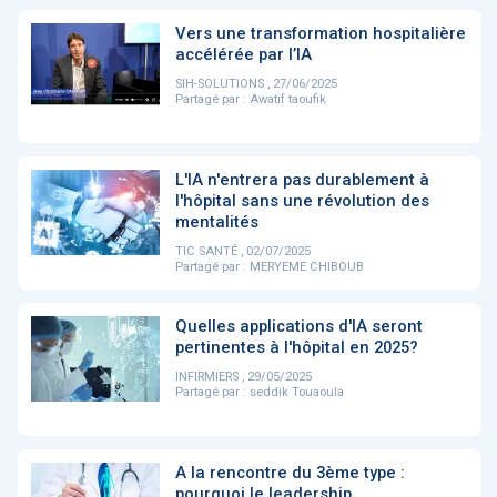
PRODUITS
144
Vers une transformation hospitalière
accélérée par l’IA
SIH-SOLUTIONS , 27/06/2025
Partagé par :
Awatif taoufik
ApTeleCare
H'ABILITY
TABSANTE
V
L'IA n'entrera pas durablement à
‹
1
2
3
4
5
›
l'hôpital sans une révolution des
mentalités
TIC SANTÉ , 02/07/2025
VIDÉO
Partagé par :
MERYEME CHIBOUB
1015
Quelles applications d'IA seront
pertinentes à l'hôpital en 2025?
INFIRMIERS , 29/05/2025
Cancer du sein : de
"Le stéthoscope du 21ème
«U
Partagé par :
seddik Touaoula
nouvelles pistes pour des
siècle": comment
re
détections précoces - ...
l'intelligence artificiell...
int
qui
A la rencontre du 3ème type :
‹
1
2
3
4
5
›
pourquoi le leadership