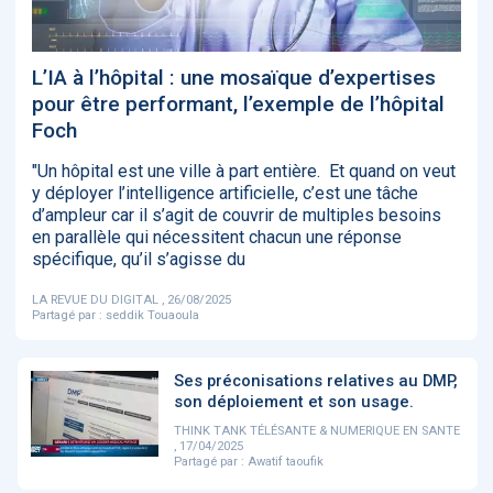
‹
1
2
3
4
5
›
L’IA à l’hôpital : une mosaïque d’expertises
ACTUALITÉS
2885
pour être performant, l’exemple de l’hôpital
Foch
"Un hôpital est une ville à part entière. Et quand on veut
y déployer l’intelligence artificielle, c’est une tâche
E-Santé : il est
FDA clears new
Attention à
O
d’ampleur car il s’agit de couvrir de multiples besoins
temps de
AI-powered
ChatGPT, ce
C
procéder à une
cardiac imaging
n’est qu’un
a
en parallèle qui nécessitent chacun une réponse
grande
solution
illusionniste du
d
spécifique, qu’il s’agisse du
révolution en
sens - L'ADN
Afrique !
LA REVUE DU DIGITAL , 26/08/2025
Partagé par :
seddik Touaoula
Ses préconisations relatives au DMP,
son déploiement et son usage.
‹
1
2
3
4
5
›
THINK TANK TÉLÉSANTE & NUMERIQUE EN SANTE
, 17/04/2025
Partagé par :
Awatif taoufik