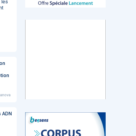
 les
nt
tch
E-santé : Moins
AI helps reading-
Le géant chinois
de levées de
room
de l’Internet
 en
fonds en 2022,
radiologists
Baidu prévoit de
mais de plus
differentiate
lancer en mars
ns de
gros tickets
colon cancer
un chatbot d’IA
from diverticulitis
similaire au
ChatGPT
zon
d’OpenAI
ption
sanova
‹
1
2
3
4
5
›
s ADN