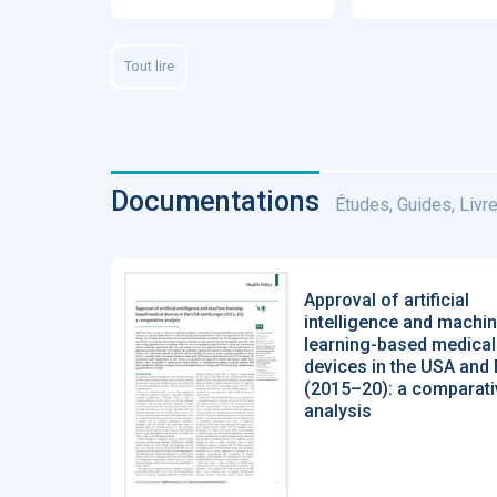
Fidelity of
Medical
Reasoning 
Tout lire
Large
Language
Models
Documentations
Études, Guides, Livres
MEMBRES BEES
Amélie BEA
Approval of artificial
Associée KO
intelligence and machi
santé
learning-based medical
devices in the USA and
(2015–20): a comparati
analysis