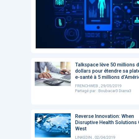
Affinez par
date
ACTUALITÉS
28
2022
658
2021
1693
2020
1998
2019
1137
E-Santé : il est
F
2017
442
temps de
A
Voir plus
procéder à une
c
grande
so
révolution en
Affinez par
langue
Afrique !
Français
6083
Talkspace lève 50 millions 
Anglais
1181
dollars pour étendre sa pla
e-santé à 5 millions d’Amér
Affinez par
pays
FRENCHWEB , 29/05/2019
France
6068
Partagé par :
Boubacar3 Diarra3
Etats-Unis
919
Belgique
67
Voir plus
Reverse Innovation: When
PRODUITS
144
Disruptive Health Solutions
West
LINKEDIN , 02/04/2019