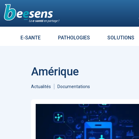
Le moteur de recherch
E-SANTE
PATHOLOGIES
SOLUTIONS
Résultats croisés avec :
DIABÈT
Aller à
Accueil Intelligence Artificielle
1313
Accueil Coronavirus - Covid 19
Amérique
1121
ARTICLES
7264
Enjeux
685
L’influence es
Accueil Télémédecine
519
tout un mess
Actualités
Documentations
Éthique
476
Sécurité
474
Évolution des usages
447
Données de santé
384
Réalité virtuelle
372
Patients - Quantified Self -
Empowerment
361