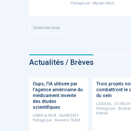
Partagé par :
Myriam Abid
ApTeleCare
H
Toutes les Unes
VIDÉO
1015
Actualités / Brèves
Cancer du sein : de
Oups, l'IA utilisée par
Trois projets n
nouvelles pistes pour d
l'agence américaine du
combattront le 
détections précoces - .
médicament invente
du sein
des études
LESOLEIL , 01/06/20
scientifiques
Partagé par :
Boubac
Diarra3
USBEK & RICA , 04/08/2025
Partagé par :
Beesens TEAM
DOCUMENTATIO