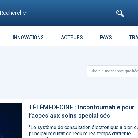
e
n'est pas accessible
aux non inscrits
INNOVATIONS
ACTEURS
PAYS
TR
E
SURPOIDS-OBÉSITÉ
JURIDIQUE
ENJEUX
PARC
Choisir une thématique lié
t avant
Microsoft accroche
La téléméd
age
GPT-4 à Bing et Edge
doit pas dev
food de la 
TÉLÉMEDECINE : Incontournable pour
l’accès aux soins spécialisés
"Le système de consultation électronique a bien e
principal résultat de réduire les temps d'attente