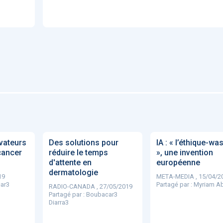
'ABILITY
TABSANTE
Virtysens
Urgences
Chrono Pro
"Le stéthoscope du 21ème
«Une avancée
LMI
ovateurs
Des solutions pour
IA : « l’éthique-wa
es
siècle": comment
remarquable» : ces
ave
cancer
réduire le temps
», une invention
..
l'intelligence artificiell...
intelligences artificielles
qui aide...
d'attente en
européenne
dermatologie
19
META-MEDIA , 15/04/2
ar3
Partagé par :
Myriam A
RADIO-CANADA , 27/05/2019
Partagé par :
Boubacar3
Diarra3
N
886