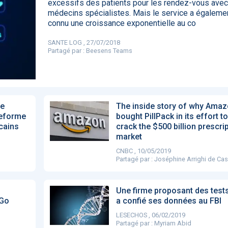
excessifs des patients pour les rendez-vous avec
85
médecins spécialistes. Mais le service a égaleme
connu une croissance exponentielle au co
SANTE LOG , 27/07/2018
Partagé par :
Beesens Teams
DA clears new
Attention à
OpenAI lance
L'Apple Wa
I-powered
ChatGPT, ce
ChatGPT Plus, un
capable
ardiac imaging
n’est qu’un
abonnement à 20
d'annoncer
lution
illusionniste du
dollars par mois
avance les
sens - L'ADN
inflammatio
l'intestin
de
The inside story of why Ama
teforme
bought PillPack in its effort to
icains
crack the $500 billion prescri
market
CNBC , 10/05/2019
Partagé par :
Joséphine Arrighi de Ca
Une firme proposant des test
 Go
a confié ses données au FBI
LESECHOS , 06/02/2019
Partagé par :
Myriam Abid