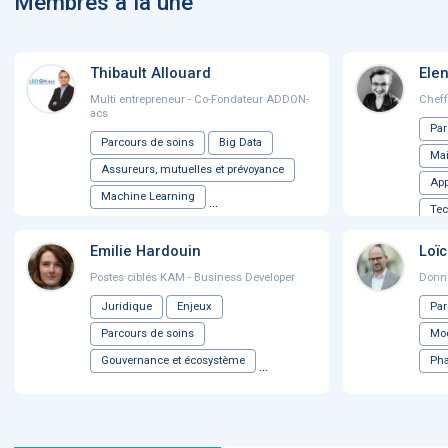
Membres à la une
Thibault Allouard
Ele
Multi entrepreneur - Co-Fondateur ADDON-
Cheff
acs
Par
Parcours de soins
Big Data
Mai
Assureurs, mutuelles et prévoyance
App
Machine Learning
...
Tec
Emilie Hardouin
Loï
Postes ciblés KAM - Business Developer
Donné
Juridique
Enjeux
Par
Parcours de soins
Mo
Gouvernance et écosystème
Ph
...