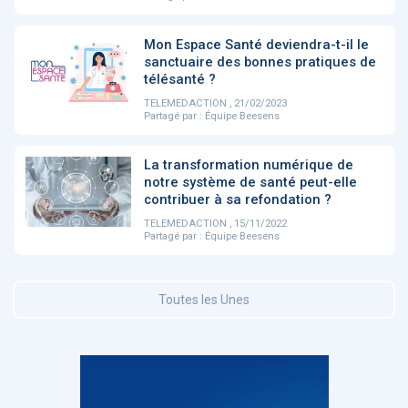
Mon Espace Santé deviendra-t-il le
DOCUMENTATION
886
sanctuaire des bonnes pratiques de
Fidelity of
Artificial
télésanté ?
Medical
Intelligence
TELEMEDACTION , 21/02/2023
Reasoning in
for
Partagé par :
Équipe Beesens
Large
Cardiovascular
Language
Care in Action
Models
La transformation numérique de
notre système de santé peut-elle
contribuer à sa refondation ?
‹
1
2
3
4
5
›
TELEMEDACTION , 15/11/2022
Partagé par :
Équipe Beesens
MEMBRES BEESENS
52
Amélie BEAUX
Toutes les Unes
Associée KOS AVOCATS en e-
santé
‹
1
2
3
›