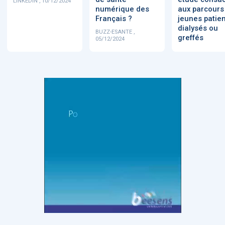
LINKEDIN , 10/12/2024
numérique des
aux parcours
Français ?
jeunes patie
dialysés ou
BUZZ-ESANTE ,
greffés
05/12/2024