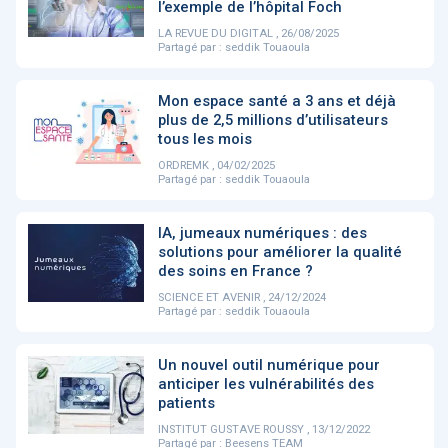
PRODUITS
144
l’exemple de l’hôpital Foch
LA REVUE DU DIGITAL , 26/08/2025
Partagé par :
seddik Touaoula
ApTeleCare
H'ABILITY
TABSANTE
V
Mon espace santé a 3 ans et déjà
plus de 2,5 millions d’utilisateurs
tous les mois
ORDREMK , 04/02/2025
‹
1
2
3
4
5
›
Partagé par :
seddik Touaoula
IA, jumeaux numériques : des
VIDÉO
1015
solutions pour améliorer la qualité
des soins en France ?
SCIENCE ET AVENIR , 24/12/2024
Partagé par :
seddik Touaoula
Cancer du sein : de
"Le stéthoscope du 21ème
«U
nouvelles pistes pour des
siècle": comment
re
Un nouvel outil numérique pour
détections précoces - ...
l'intelligence artificiell...
int
anticiper les vulnérabilités des
qui
patients
INSTITUT GUSTAVE ROUSSY , 13/12/2022
‹
1
2
3
4
5
›
Partagé par :
Beesens TEAM