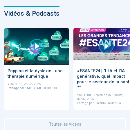
Vidéos & Podcasts
Poppins et la dyslexie : une
#ESANTE24 | "L'IA et l'IA
thérapie numérique
générative, quel impact
pour le secteur de la sant
YOUTUBE, 23/06/2025
?"
Partagé par : MERYEME CHIBOUB
YOUTUBE - L'Oeil de la E-santé,
07/02/2024
Partagé par : seddik Touaoula
Toutes les Vidéos