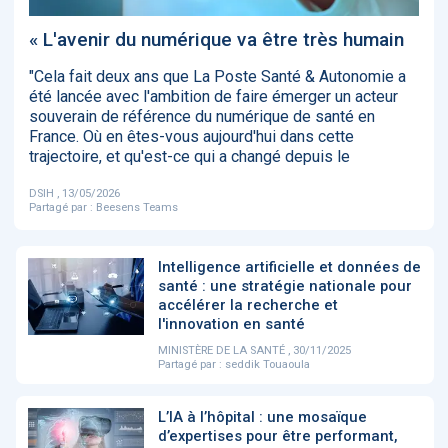
‹
1
2
3
4
5
›
« L'avenir du numérique va être très humain
"Cela fait deux ans que La Poste Santé & Autonomie a
ACTUALITÉS
2885
été lancée avec l'ambition de faire émerger un acteur
souverain de référence du numérique de santé en
France. Où en êtes-vous aujourd'hui dans cette
trajectoire, et qu'est-ce qui a changé depuis le
E-Santé : il est
FDA clears new
Attention à
O
DSIH , 13/05/2026
temps de
AI-powered
ChatGPT, ce
C
Partagé par :
Beesens Teams
procéder à une
cardiac imaging
n’est qu’un
a
grande
solution
illusionniste du
d
révolution en
sens - L'ADN
Afrique !
Intelligence artificielle et données de
santé : une stratégie nationale pour
accélérer la recherche et
l'innovation en santé
MINISTÈRE DE LA SANTÉ , 30/11/2025
Partagé par :
seddik Touaoula
‹
1
2
3
4
5
›
L’IA à l’hôpital : une mosaïque
d’expertises pour être performant,