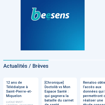
Actualités / Brèves
12 ans de
[Chronique]
Renaloo obti
Télédialyse à
Doctolib vs Mon
l’accès aux
Saint-Pierre-et-
Espace Santé :
données qui 
Miquelon
qui gagnera la
permettront 
bataille du carnet
réaliser une
LUCILE SIVOT -
de santé
étude consa