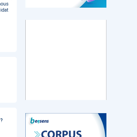
nous
idat
tch
E-santé : Moins
AI helps reading-
Le géant chinois
de levées de
room
de l’Internet
 en
fonds en 2022,
radiologists
Baidu prévoit de
mais de plus
differentiate
lancer en mars
ns de
gros tickets
colon cancer
un chatbot d’IA
from diverticulitis
similaire au
ChatGPT
d’OpenAI
‹
1
2
3
4
5
›
 ?