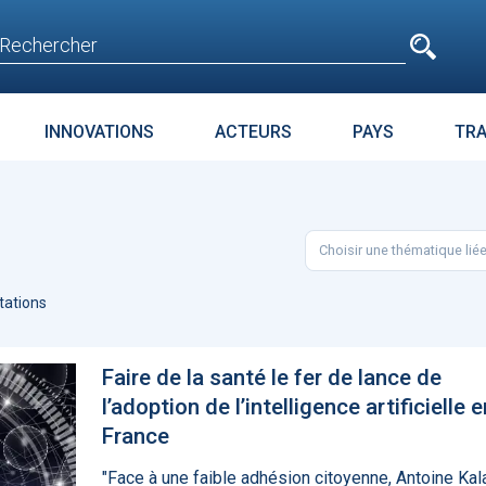
e
n'est pas accessible
aux non inscrits
INNOVATIONS
ACTEURS
PAYS
TR
E
SURPOIDS-OBÉSITÉ
JURIDIQUE
ENJEUX
PARC
Choisir une thématique lié
t avant
Microsoft accroche
La téléméd
age
GPT-4 à Bing et Edge
doit pas dev
ations
food de la 
Faire de la santé le fer de lance de
l’adoption de l’intelligence artificielle e
France
"Face à une faible adhésion citoyenne, Antoine Kal