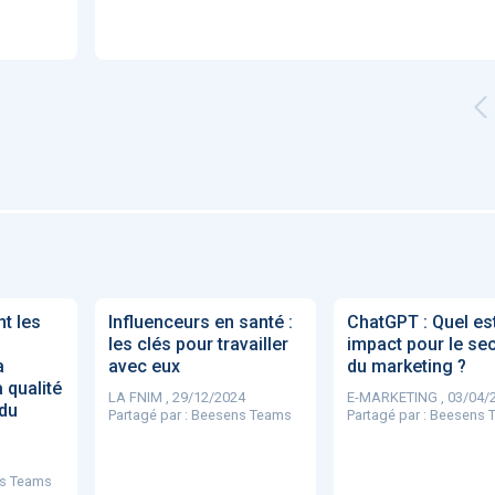
'ABILITY
TABSANTE
Virtysens
Urgences
Chrono Pro
"Le stéthoscope du 21ème
«Une avancée
LMI
es
siècle": comment
remarquable» : ces
ave
nt les
Influenceurs en santé :
ChatGPT : Quel es
..
l'intelligence artificiell...
intelligences artificielles
les clés pour travailler
impact pour le se
qui aide...
a
avec eux
du marketing ?
a qualité
LA FNIM , 29/12/2024
E-MARKETING , 03/04/
 du
Partagé par :
Beesens Teams
Partagé par :
Beesens 
N
886
s Teams