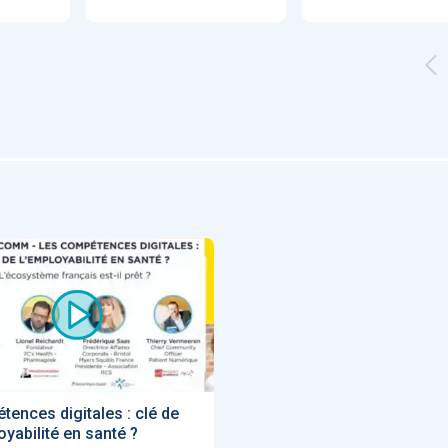
Artificial
Economic
Intelligence
Value of AI in
in
for
Radiology
Cardiovascular
Care in Action
ENS
52
UX
Anne Baille
S AVOCATS en e-
ences digitales : clé de
oyabilité en santé ?