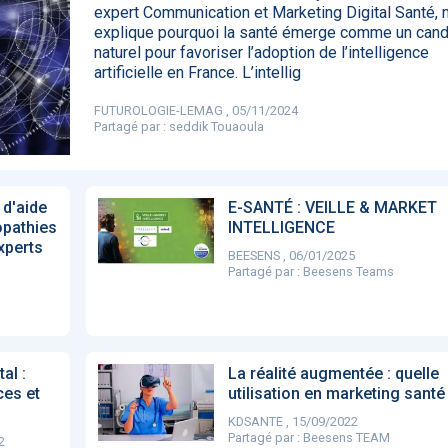
expert Communication et Marketing Digital Santé, 
85
explique pourquoi la santé émerge comme un cand
naturel pour favoriser l’adoption de l’intelligence
artificielle en France. L’intellig
DA clears new
Attention à
OpenAI lance
L'Apple Wa
FUTUROLOGIE-LEMAG , 05/11/2024
I-powered
ChatGPT, ce
ChatGPT Plus, un
capable
Partagé par :
seddik Touaoula
ardiac imaging
n’est qu’un
abonnement à 20
d'annoncer
lution
illusionniste du
dollars par mois
avance les
sens - L'ADN
inflammatio
l'intestin
 d'aide
E-SANTÉ : VEILLE & MARKET
opathies
INTELLIGENCE
xperts
BEESENS , 06/01/2025
Partagé par :
Beesens Teams
al :
La réalité augmentée : quelle
ces et
utilisation en marketing santé
KDSANTE , 15/09/2022
Partagé par :
Beesens TEAM
2