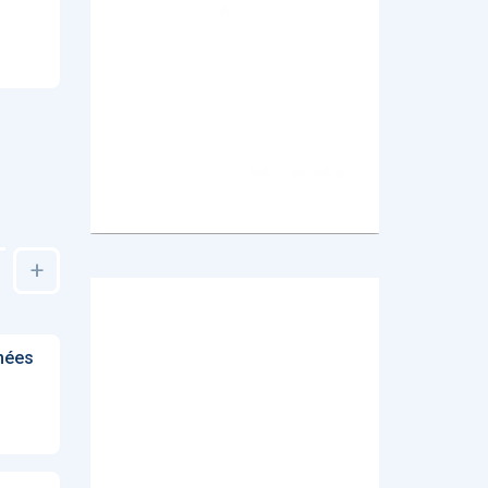
+
hées