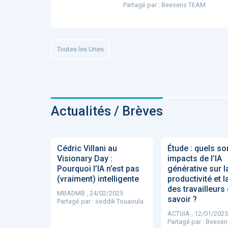
Partagé par :
Beesens TEAM
ApTeleCare
H
Toutes les Unes
VIDÉO
1015
Actualités / Brèves
Cancer du sein : de
nouvelles pistes pour d
Cédric Villani au
Étude : quels so
détections précoces - .
Visionary Day :
impacts de l’IA
Pourquoi l’IA n’est pas
générative sur l
(vraiment) intelligente
productivité et l
des travailleurs
MBADMB , 24/02/2025
savoir ?
Partagé par :
seddik Touaoula
ACTUIA , 12/01/2025
DOCUMENTATIO
Partagé par :
Beesen