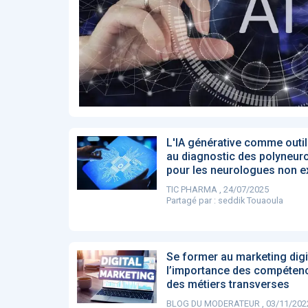
Affinez par
date
ACTUALITÉS
28
2022
658
2021
1693
2020
1998
2019
1137
E-Santé : il est
F
2017
442
temps de
A
Voir plus
procéder à une
c
grande
so
révolution en
Affinez par
langue
Afrique !
Français
6083
L'IA générative comme outil
Anglais
au diagnostic des polyneur
1181
pour les neurologues non e
Affinez par
pays
TIC PHARMA , 24/07/2025
France
6068
Partagé par :
seddik Touaoula
Etats-Unis
919
Belgique
67
Voir plus
Se former au marketing digit
PRODUITS
144
l’importance des compéten
des métiers transverses
BLOG DU MODERATEUR , 03/11/202