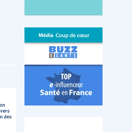
ion
 vers
on des