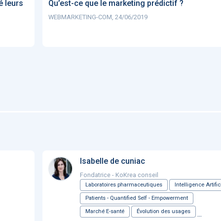
é leurs
Qu’est-ce que le marketing prédictif ?
WEBMARKETING-COM, 24/06/2019
Isabelle de cuniac
Fondatrice - KoKrea conseil
Laboratoires pharmaceutiques
Intelligence Artific
Patients - Quantified Self - Empowerment
Marché E-santé
Évolution des usages
...