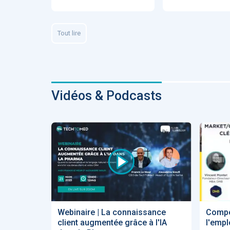
Fidelity of
Medical
Reasoning 
Large
Tout lire
Language
Models
Vidéos & Podcasts
MEMBRES BEES
Amélie BEA
Associée KO
santé
Webinaire | La connaissance
Compét
client augmentée grâce à l'IA
l'empl