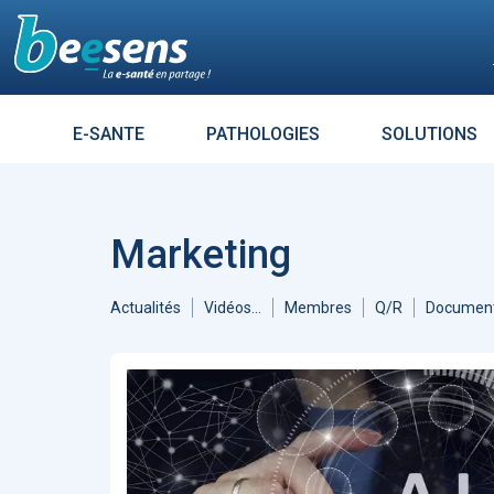
Le moteur de recherch
E-SANTE
PATHOLOGIES
SOLUTIONS
Résultats croisés avec :
DIABÈT
Aller à
Accueil Intelligence Artificielle
1313
Accueil Coronavirus - Covid 19
Marketing
1121
ARTICLES
7264
Enjeux
685
L’influence es
Accueil Télémédecine
519
tout un mess
Actualités
Vidéos...
Membres
Q/R
Document
Éthique
476
Sécurité
474
Évolution des usages
447
Données de santé
384
Réalité virtuelle
372
Patients - Quantified Self -
Empowerment
361