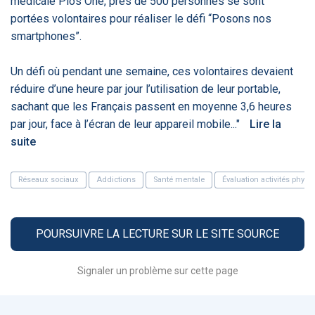
médicale Plos One, près de 500 personnes se sont
PRODUITS
144
portées volontaires pour réaliser le défi “Posons nos
smartphones”.
ApTeleCare
H'ABILITY
TABSANTE
V
Un défi où pendant une semaine, ces volontaires devaient
réduire d’une heure par jour l’utilisation de leur portable,
sachant que les Français passent en moyenne 3,6 heures
par jour, face à l’écran de leur appareil mobile..."
Lire la
‹
1
2
3
4
5
›
suite
VIDÉO
1015
Réseaux sociaux
Addictions
Santé mentale
Évaluation activités physi
POURSUIVRE LA LECTURE SUR LE SITE SOURCE
Cancer du sein : de
"Le stéthoscope du 21ème
«U
nouvelles pistes pour des
siècle": comment
re
détections précoces - ...
l'intelligence artificiell...
int
Signaler un problème sur cette page
qui
‹
1
2
3
4
5
›