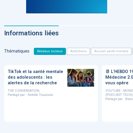
Informations liées
Thématiques
Réseaux sociaux
Addictions
Accueil santé mentale
TikTok et la santé mentale
📆 L’HEBDO 1
des adolescents : les
Médecine 2.0 
alertes de la recherche
vous opère
THE CONVERSATION,
YOUTUBE - MOND
Partagé par :
Seddik Touaoula
(PODCAST TECH)
Partagé par :
Bees