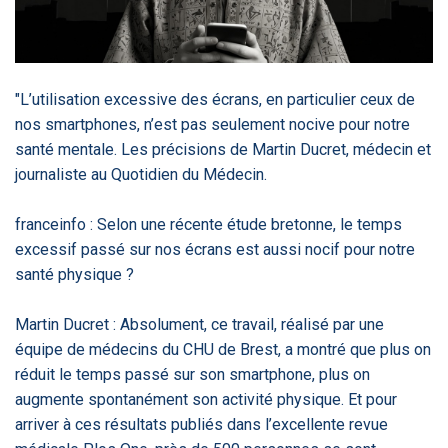
‹
1
2
3
4
5
›
ACTUALITÉS
2885
"L’utilisation excessive des écrans, en particulier ceux de
nos smartphones, n’est pas seulement nocive pour notre
santé mentale. Les précisions de Martin Ducret, médecin et
journaliste au Quotidien du Médecin.
E-Santé : il est
FDA clears new
Attention à
O
temps de
AI-powered
ChatGPT, ce
C
procéder à une
cardiac imaging
n’est qu’un
a
franceinfo : Selon une récente étude bretonne, le temps
grande
solution
illusionniste du
d
révolution en
sens - L'ADN
excessif passé sur nos écrans est aussi nocif pour notre
Afrique !
santé physique ?
Martin Ducret : Absolument, ce travail, réalisé par une
équipe de médecins du CHU de Brest, a montré que plus on
réduit le temps passé sur son smartphone, plus on
‹
1
2
3
4
5
›
augmente spontanément son activité physique. Et pour
arriver à ces résultats publiés dans l’excellente revue