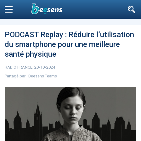
Le moteur de recherche
n'est pas accessible
aux non
Fermer
inscrits
PODCAST Replay : Réduire l’utilisation
du smartphone pour une meilleure
Filtrer
santé physique
RADIO FRANCE, 20/10/2024
DIABÈTE
SURPOIDS-OBÉSITÉ
JURIDI
Aller à
Partagé par :
Beesens Teams
ARTICLES
7264
L’influence est avant
Microsoft accro
tout un message
GPT-4 à Bing et E