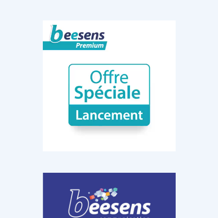
DOCUMENTATION
886
Fidelity of
Artificial
Medical
Intelligence
Reasoning in
for
Large
Cardiovascular
Language
Care in Action
Models
‹
1
2
3
4
5
›
MEMBRES BEESENS
52
Amélie BEAUX
Associée KOS AVOCATS en e-
santé
‹
1
2
3
›