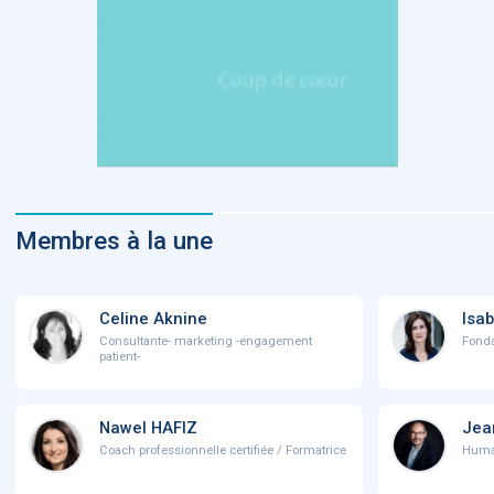
Membres à la une
Celine Aknine
Isab
Consultante- marketing -engagement
Fonda
patient-
Nawel HAFIZ
Jea
Coach professionnelle certifiée / Formatrice
Human 